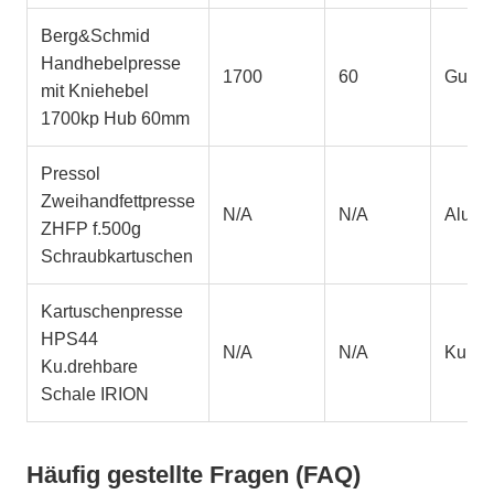
Berg&Schmid
Handhebelpresse
1700
60
Gusse
mit Kniehebel
1700kp Hub 60mm
Pressol
Zweihandfettpresse
N/A
N/A
Alumi
ZHFP f.500g
Schraubkartuschen
Kartuschenpresse
HPS44
N/A
N/A
Kunsts
Ku.drehbare
Schale IRION
Häufig gestellte Fragen (FAQ)