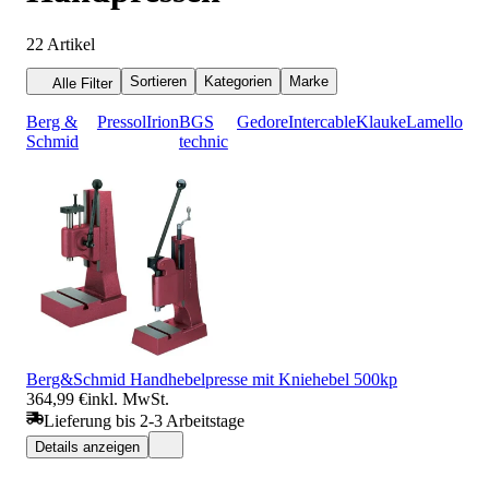
22
Artikel
Sortieren
Kategorien
Marke
Alle Filter
Berg &
Pressol
Irion
BGS
Gedore
Intercable
Klauke
Lamello
Schmid
technic
Berg&Schmid Handhebelpresse mit Kniehebel 500kp
364,99 €
inkl. MwSt.
Lieferung bis 2-3 Arbeitstage
Details anzeigen