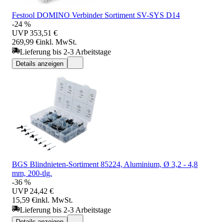
Festool DOMINO Verbinder Sortiment SV-SYS D14
-24 %
UVP
353,51 €
269,99 €
inkl. MwSt.
Lieferung bis 2-3 Arbeitstage
Details anzeigen
BGS Blindnieten-Sortiment 85224, Aluminium, Ø 3,2 - 4,8
mm, 200-tlg.
-36 %
UVP
24,42 €
15,59 €
inkl. MwSt.
Lieferung bis 2-3 Arbeitstage
Details anzeigen