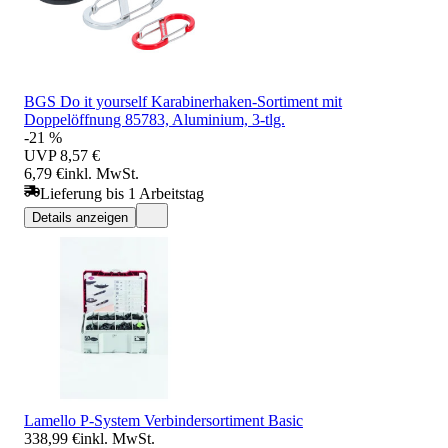
BGS Do it yourself Karabinerhaken-Sortiment mit
Doppelöffnung 85783, Aluminium, 3-tlg.
-21 %
UVP
8,57 €
6,79 €
inkl. MwSt.
Lieferung bis 1 Arbeitstag
Details anzeigen
Lamello P-System Verbindersortiment Basic
338,99 €
inkl. MwSt.