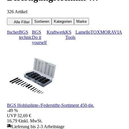
Sortimente
326
Artikel
Sortieren
Kategorien
Marke
Alle Filter
fischer
BGS
BGS
Kraftwerk
KS
Lamello
TOX
MORAVIA
technic
Do it
Tools
yourself
BGS Hohlsplinte-/Federstifte-Sortiment 450-tlg.
-49 %
UVP
32,69 €
16,79 €
inkl. MwSt.
Lieferung bis 2-3 Arbeitstage