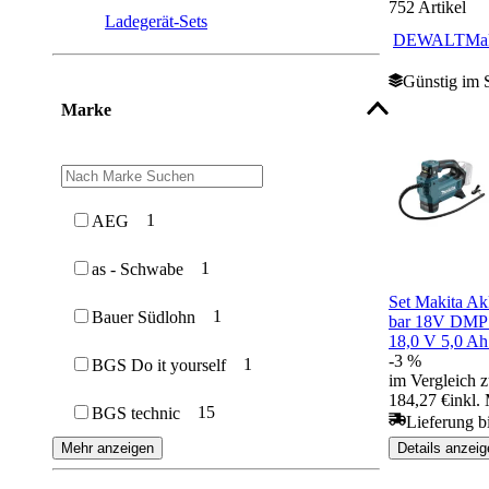
752
Artikel
Ladegerät-Sets
DEWALT
Mak
Günstig im 
Marke
1
AEG
1
as - Schwabe
Set Makita A
1
Bauer Südlohn
bar 18V DMP
18,0 V 5,0 A
-3 %
1
BGS Do it yourself
im Vergleich z
184,27 €
inkl.
15
BGS technic
Lieferung b
Details anzeig
Mehr anzeigen