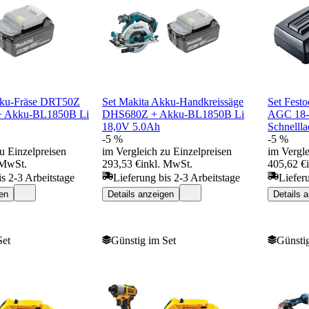
kku-Fräse DRT50Z
Set Makita Akku-Handkreissäge
Set Festo
 + Akku-BL1850B Li
DHS680Z + Akku-BL1850B Li
AGC 18-
18,0V 5.0Ah
Schnelll
-5 %
-5 %
u Einzelpreisen
im Vergleich zu Einzelpreisen
im Vergle
 MwSt.
293,53 €
inkl. MwSt.
405,62 €
is 2-3 Arbeitstage
Lieferung bis 2-3 Arbeitstage
Liefer
en
Details anzeigen
Details 
Set
Günstig im Set
Günstig