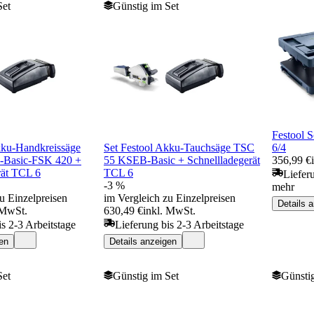
Set
Günstig im Set
Festool 
kku-Handkreissäge
Set Festool Akku-Tauchsäge TSC
6/4
Basic-FSK 420 +
55 KSEB-Basic + Schnellladegerät
356,99 €
rät TCL 6
TCL 6
Liefer
-3 %
mehr
u Einzelpreisen
im Vergleich zu Einzelpreisen
Details 
 MwSt.
630,49 €
inkl. MwSt.
is 2-3 Arbeitstage
Lieferung bis 2-3 Arbeitstage
en
Details anzeigen
Set
Günstig im Set
Günstig