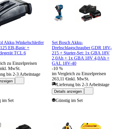
ol Akku-Winkelschleifer
Set Bosch Akku-
125 EB-Basic +
Drehschlagschrauber GDR 18V-
adegerät TCL 6
215 + Starter-Set: 1x GBA 18V
2,0Ah + 1x GBA 18V 4,0Ah +
ich zu Einzelpreisen
GAL 18V-40
inkl. MwSt.
-10 %
im Vergleich zu Einzelpreisen
ung bis 2-3 Arbeitstage
263,11 €
inkl. MwSt.
anzeigen
Lieferung bis 2-3 Arbeitstage
Details anzeigen
 im Set
Günstig im Set