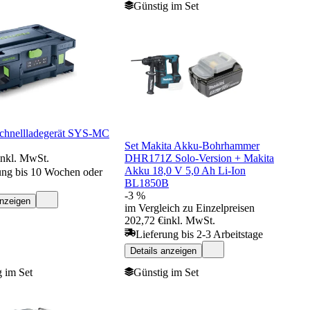
Günstig im Set
Schnellladegerät SYS-MC
Set Makita Akku-Bohrhammer
inkl. MwSt.
DHR171Z Solo-Version + Makita
Akku 18,0 V 5,0 Ah Li-Ion
ung bis 10 Wochen oder
BL1850B
-3 %
anzeigen
im Vergleich zu Einzelpreisen
202,72 €
inkl. MwSt.
Lieferung bis 2-3 Arbeitstage
Details anzeigen
 im Set
Günstig im Set