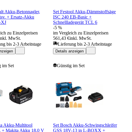
lt Akku-Betonnagler,
Set Festool Akku-Dämmstoffsäge
isv. + Ersatz-Akku
ISC 240 EB-Basic +
-XJ
Schnellladegerät TCL 6
-5 %
ich zu Einzelpreisen
im Vergleich zu Einzelpreisen
inkl. MwSt.
561,43 €
inkl. MwSt.
ung bis 2-3 Arbeitstage
Lieferung bis 2-3 Arbeitstage
anzeigen
Details anzeigen
 im Set
Günstig im Set
ta Akku-Multitool
Set Bosch Akku-Schwingschleifer
+ Makita Akku 18,0 V
GSS 18V-13 in L-BOXX +