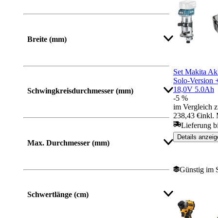
Von
Bis
Breite (mm)
Von
Bis
Set Makita A
Solo-Version
18,0V 5.0Ah
Schwingkreisdurchmesser (mm)
-5 %
im Vergleich z
238,43 €
inkl.
Lieferung b
Details anzeig
Max. Durchmesser (mm)
Günstig im 
Schwertlänge (cm)