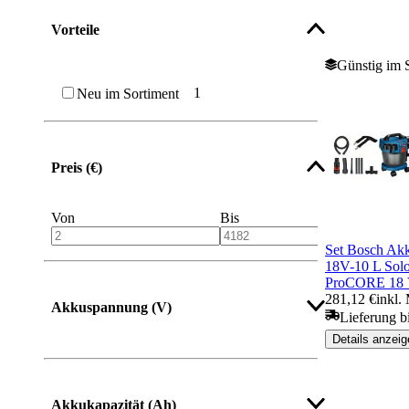
Vorteile
Günstig im 
1
Neu im Sortiment
Preis (€)
Von
Bis
Set Bosch Ak
18V-10 L Sol
ProCORE 18 V
281,12 €
inkl.
Akkuspannung (V)
Lieferung b
Details anzeig
Mehr anzeigen
Akkukapazität (Ah)