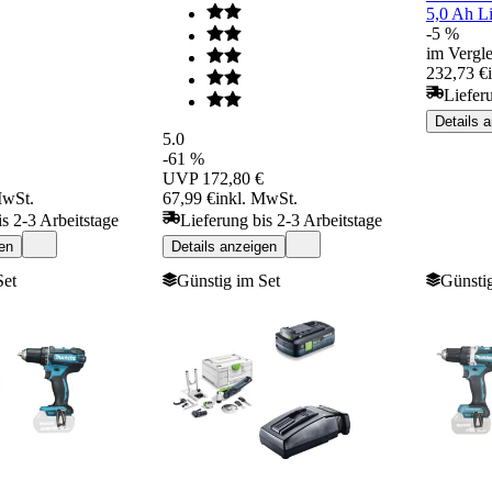
5,0 Ah L
-5 %
im Vergle
232,73 €
Liefer
Details 
5.0
-61 %
UVP
172,80 €
MwSt.
67,99 €
inkl. MwSt.
is 2-3 Arbeitstage
Lieferung bis 2-3 Arbeitstage
en
Details anzeigen
Set
Günstig im Set
Günstig