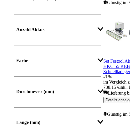
Günstig im 
Mehr anzeigen
Anzahl Akkus
Farbe
Set Festool A
HKC 55 KEB-
Schnellladege
-3 %
im Vergleich z
738,15 €
inkl.
Durchmesser (mm)
Lieferung b
Details anzeig
Günstig im 
Länge (mm)