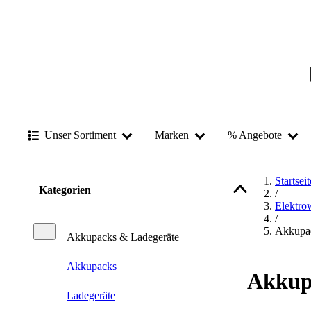
Unser Sortiment
Marken
% Angebote
Startseit
Kategorien
/
Elektro
/
Akkupac
Akkupacks & Ladegeräte
Akkupacks
Akkup
Ladegeräte