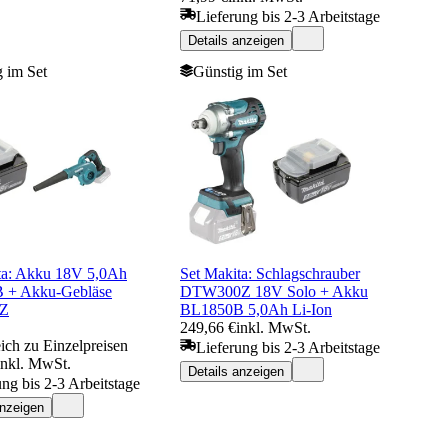
Lieferung bis 2-3 Arbeitstage
Details anzeigen
 im Set
Günstig im Set
ta: Akku 18V 5,0Ah
Set Makita: Schlagschrauber
 + Akku-Gebläse
DTW300Z 18V Solo + Akku
Z
BL1850B 5,0Ah Li-Ion
249,66 €
inkl. MwSt.
ich zu Einzelpreisen
Lieferung bis 2-3 Arbeitstage
inkl. MwSt.
Details anzeigen
ung bis 2-3 Arbeitstage
anzeigen