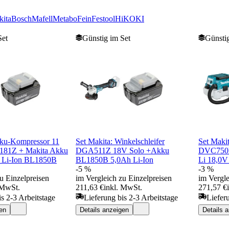
ita
Bosch
Mafell
Metabo
Fein
Festool
HiKOKI
Set
Günstig im Set
Günstig
kku-Kompressor 11
Set Makita: Winkelschleifer
Set Maki
181Z + Makita Akku
DGA511Z 18V Solo +Akku
DVC750
h Li-Ion BL1850B
BL1850B 5,0Ah Li-Ion
Li 18,0V
-5 %
-3 %
u Einzelpreisen
im Vergleich zu Einzelpreisen
im Vergle
 MwSt.
211,63 €
inkl. MwSt.
271,57 €
is 2-3 Arbeitstage
Lieferung bis 2-3 Arbeitstage
Liefer
en
Details anzeigen
Details 