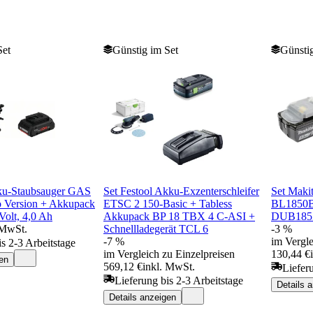
Set
Günstig im Set
Günstig
ku-Staubsauger GAS
Set Festool Akku-Exzenterschleifer
Set Maki
o Version + Akkupack
ETSC 2 150-Basic + Tabless
BL1850B
olt, 4,0 Ah
Akkupack BP 18 TBX 4 C-ASI +
DUB185
 MwSt.
Schnellladegerät TCL 6
-3 %
-7 %
im Vergle
is 2-3 Arbeitstage
im Vergleich zu Einzelpreisen
130,44 €
en
569,12 €
inkl. MwSt.
Liefer
Lieferung bis 2-3 Arbeitstage
Details 
Details anzeigen