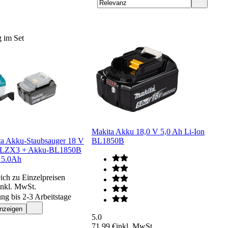
 im Set
Makita Akku 18,0 V 5,0 Ah Li-Ion
ta Akku-Staubsauger 18 V
BL1850B
LZX3 + Akku-BL1850B
 5.0Ah
ich zu Einzelpreisen
inkl. MwSt.
ung bis 2-3 Arbeitstage
anzeigen
5.0
71,99 €
inkl. MwSt.