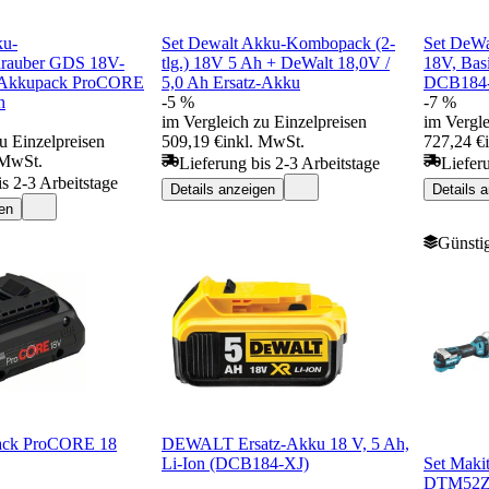
ku-
Set Dewalt Akku-Kombopack (2-
Set DeWa
hrauber GDS 18V-
tlg.) 18V 5 Ah + DeWalt 18,0V /
18V, Bas
+ Akkupack ProCORE
5,0 Ah Ersatz-Akku
DCB184
h
-5 %
-7 %
im Vergleich zu Einzelpreisen
im Vergle
u Einzelpreisen
509,19 €
inkl. MwSt.
727,24 €
 MwSt.
Lieferung bis 2-3 Arbeitstage
Liefer
is 2-3 Arbeitstage
Details anzeigen
Details 
en
Günstig
ack ProCORE 18
DEWALT Ersatz-Akku 18 V, 5 Ah,
Li-Ion (DCB184-XJ)
Set Maki
DTM52Z 