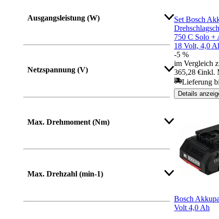
Ausgangsleistung (W)
Set Bosch Ak
Drehschlagsc
750 C Solo 
18 Volt, 4,0 A
-5 %
Mehr anzeigen
im Vergleich z
Netzspannung (V)
365,28 €
inkl.
Lieferung b
Details anzeig
Mehr anzeigen
Max. Drehmoment (Nm)
Mehr anzeigen
Max. Drehzahl (min-1)
Bosch Akkup
Volt 4,0 Ah