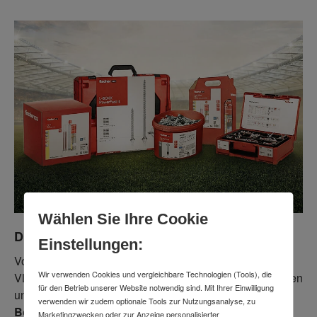
Wählen Sie Ihre Cookie
Die passgenauen MEGA-DEALS von fischer
Einstellungen:
Von dem Bolzenanker FAZ II Plus, Injektionsmörtel FIS
Wir verwenden Cookies und vergleichbare Technologien (Tools), die
VL und FIS V Plus bis hin zu den PowerFast II Schrauben
für den Betrieb unserer Website notwendig sind. Mit Ihrer Einwilligung
und DuoLine Dübeln:
Sichere dir die praktischen
verwenden wir zudem optionale Tools zur Nutzungsanalyse, zu
Boxen, Systainer und Eimer zum besten Preis!
Marketingzwecken oder zur Anzeige personalisierter