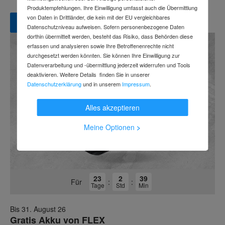
Produktempfehlungen. Ihre Einwilligung umfasst auch die Übermittlung
von Daten in Drittländer, die kein mit der EU vergleichbares
Zur Aktion
Datenschutzniveau aufweisen. Sofern personenbezogene Daten
dorthin übermittelt werden, besteht das Risiko, dass Behörden diese
erfassen und analysieren sowie Ihre Betroffenenrechte nicht
durchgesetzt werden könnten. Sie können Ihre Einwilligung zur
Datenverarbeitung und -übermittlung jederzeit widerrufen und Tools
deaktivieren. Weitere Details finden Sie in unserer
Datenschutzerklärung
und in unserem
Impressum
.
Alles akzeptieren
Meine Optionen
>
23
2
39
Für
:
:
Tage
Std
Min
Bis 31. August 26
Gratis Akku von FLEX