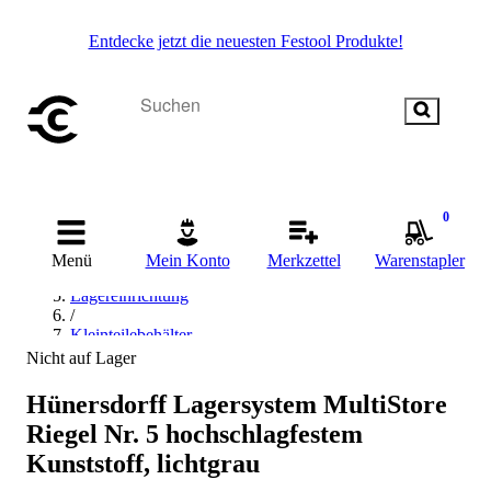
Entdecke jetzt die neuesten Festool Produkte!
Startseite
0
/
Betriebsausstattung & Baustellenbedarf
Menü
Mein Konto
Merkzettel
Warenstapler
/
Lagereinrichtung
/
Kleinteilebehälter
/
Nicht auf Lager
Einsatzkasten
/
Hünersdorff Lagersystem MultiStore
Hünersdorff Einsatzkasten
Riegel Nr. 5 hochschlagfestem
Kunststoff, lichtgrau