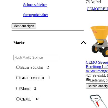
73
Artikel
Schneeschieber
CEMO
FRE
Streugutbehälter
Schneeschaufel
Mehr anzeigen
Schneewanne
Marke
CEMO Streugu
Bereifung Luf
2
Bauer Südlohn
m.Streumenge
427,99 €
inkl.
1
BIRCHMEIER
Lieferung b
Details anzeig
2
Blome
18
CEMO