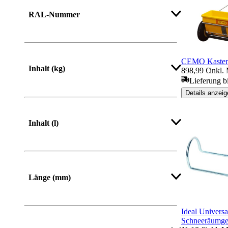
RAL-Nummer
CEMO Kastens
Inhalt (kg)
898,99 €
inkl.
Lieferung b
Details anzeig
Inhalt (l)
Länge (mm)
Von
Bis
Ideal Univers
Schneeräumge