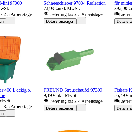
Mini 97360
Schneeschieber 97034 Reflection
für mittl
MwSt.
73,99 €
inkl. MwSt.
392,99 €
is 2-3 Arbeitstage
Lieferung bis 2-3 Arbeitstage
Liefer
en
Details anzeigen
Details 
er 400 L eckig o.
FREUND Streuschaufel 97399
Fiskars 
che
9,19 €
inkl. MwSt.
55,49 €
i
 MwSt.
Lieferung bis 2-4 Arbeitstage
Liefer
is 3-5 Arbeitstage
Details anzeigen
Details 
en