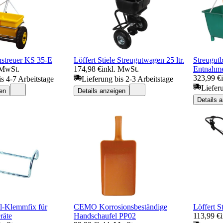
treuer KS 35-E
Löffert Stiele Streugutwagen 25 ltr.
Streugutb
 MwSt.
174,98 €
inkl. MwSt.
Entnahme
323,99 €
is 4-7 Arbeitstage
Lieferung bis 2-3 Arbeitstage
Liefer
en
Details anzeigen
Details 
al-Klemmfix für
CEMO Korrosionsbeständige
Löffert S
räte
Handschaufel PP02
113,99 €