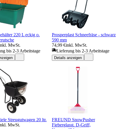
ehälter 220 L eckig o.
Prosperplast Schneefräse - schwarz
rutsche
590 mm
inkl. MwSt.
74,99 €
inkl. MwSt.
ung bis 2-3 Arbeitstage
Lieferung bis 2-3 Arbeitstage
anzeigen
Details anzeigen
tiele Streugutwagen 20 ltr.
FREUND SnowPusher
inkl. MwSt.
Fieberglasst. D-Griff,