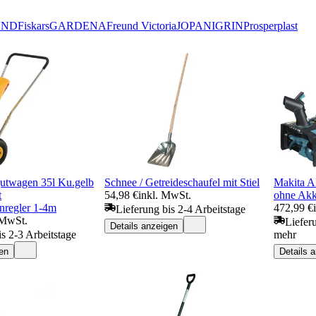
UND
Fiskars
GARDENA
Freund Victoria
JOPA
NIGRIN
Prosperplast
twagen 35l Ku.gelb
Schnee / Getreideschaufel mit Stiel
Makita A
t
54,98 €
inkl. MwSt.
ohne Akk
nregler 1-4m
472,99 €
Lieferung bis 2-4 Arbeitstage
 MwSt.
Liefer
Details anzeigen
is 2-3 Arbeitstage
mehr
en
Details 