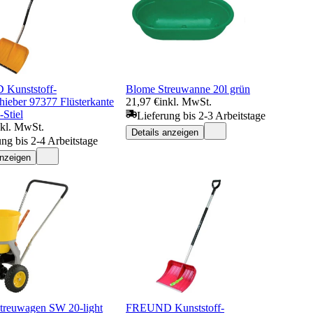
Kunststoff-
Blome Streuwanne 20l grün
hieber 97377 Flüsterkante
21,97 €
inkl. MwSt.
Stiel
Lieferung bis 2-3 Arbeitstage
nkl. MwSt.
Details anzeigen
ung bis 2-4 Arbeitstage
anzeigen
reuwagen SW 20-light
FREUND Kunststoff-