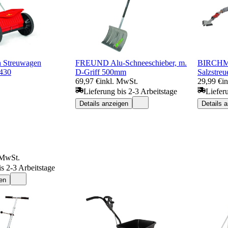
 Streuwagen
FREUND Alu-Schneeschieber, m.
BIRCHME
 430
D-Griff 500mm
Salzstre
69,97 €
inkl. MwSt.
29,99 €
i
Lieferung bis 2-3 Arbeitstage
Liefer
Details anzeigen
Details 
 MwSt.
is 2-3 Arbeitstage
en