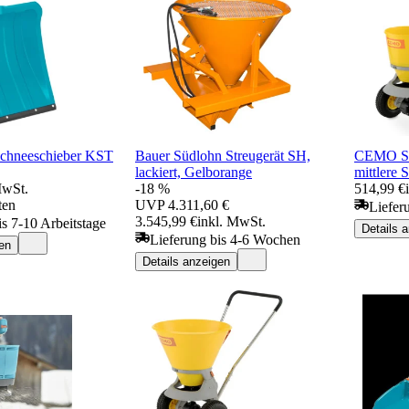
chneeschieber KST
Bauer Südlohn Streugerät SH,
CEMO St
lackiert, Gelborange
mittlere 
MwSt.
-18 %
514,99 €
ten
UVP
4.311,60 €
Liefer
3.545,99 €
inkl. MwSt.
is 7-10 Arbeitstage
Details 
Lieferung bis 4-6 Wochen
en
Details anzeigen