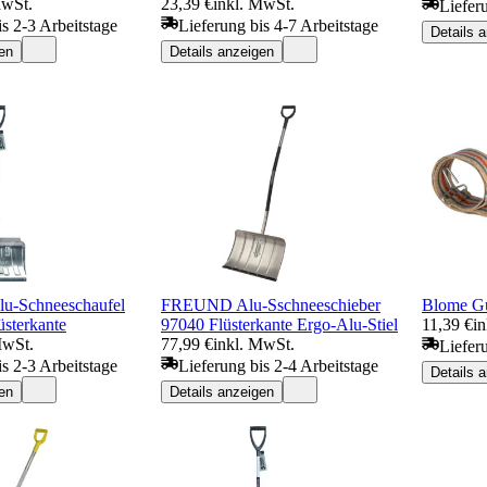
MwSt.
23,39 €
inkl. MwSt.
Liefer
is 2-3 Arbeitstage
Lieferung bis 4-7 Arbeitstage
Details 
en
Details anzeigen
Alu-Schneeschaufel
FREUND Alu-Sschneeschieber
Blome Gu
terkante
97040 Flüsterkante Ergo-Alu-Stiel
11,39 €
i
MwSt.
77,99 €
inkl. MwSt.
Liefer
is 2-3 Arbeitstage
Lieferung bis 2-4 Arbeitstage
Details 
en
Details anzeigen