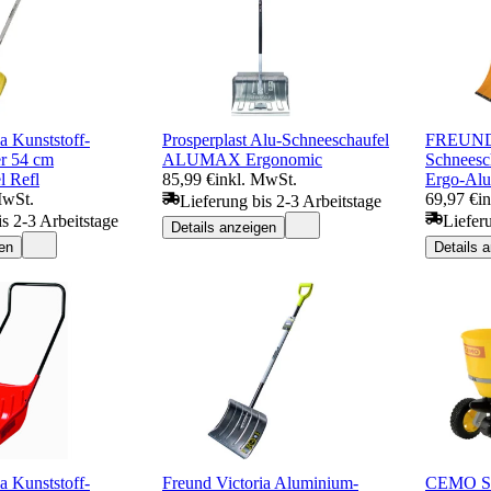
a Kunststoff-
Prosperplast Alu-Schneeschaufel
FREUND 
r 54 cm
ALUMAX Ergonomic
Schneesc
l Refl
85,99 €
inkl. MwSt.
Ergo-Alu-
MwSt.
69,97 €
i
Lieferung bis 2-3 Arbeitstage
is 2-3 Arbeitstage
Liefer
Details anzeigen
en
Details 
a Kunststoff-
Freund Victoria Aluminium-
CEMO St