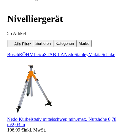
Nivelliergerät
55
Artikel
Sortieren
Kategorien
Marke
Alle Filter
Bosch
RÖHM
Leica
STABILA
Nedo
Stanley
Makita
Schake
Nedo Kurbelstativ mittelschwer, min./max. Nutzhöhe 0,78
m/2,03 m
196,99 €
inkl. MwSt.