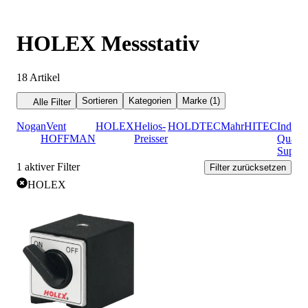
HOLEX Messstativ
18
Artikel
Sortieren
Kategorien
Marke (1)
Alle Filter
Noga
nVent
HOLEX
Helios-
HOLDTEC
Mahr
HITEC
Industr
HOFFMAN
Preisser
Qualit
Suppli
1
aktiver Filter
Filter zurücksetzen
HOLEX