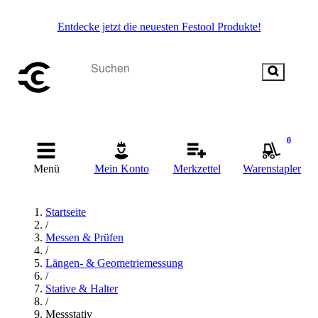
Entdecke jetzt die neuesten Festool Produkte!
0
Menü
Mein Konto
Merkzettel
Warenstapler
Startseite
/
Messen & Prüfen
/
Längen- & Geometriemessung
/
Stative & Halter
/
Messstativ