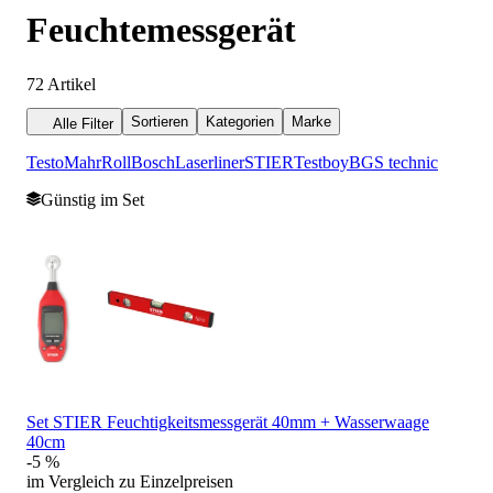
Feuchtemessgerät
72
Artikel
Sortieren
Kategorien
Marke
Alle Filter
Testo
Mahr
Roll
Bosch
Laserliner
STIER
Testboy
BGS technic
Günstig im Set
Set STIER Feuchtigkeitsmessgerät 40mm + Wasserwaage
40cm
-5 %
im Vergleich zu Einzelpreisen