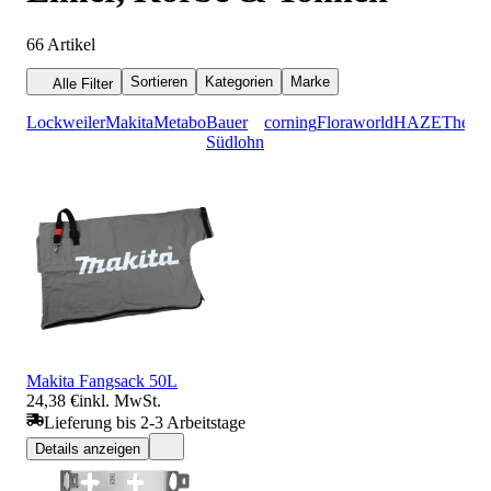
66
Artikel
Sortieren
Kategorien
Marke
Alle Filter
Lockweiler
Makita
Metabo
Bauer
corning
Floraworld
HAZET
helit
Südlohn
Makita Fangsack 50L
24,38 €
inkl. MwSt.
Lieferung bis 2-3 Arbeitstage
Details anzeigen