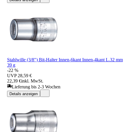
Stahlwille (3/8") Bit-Halter Innen-6kant Innen-4kant L.32 mm
39 g
-22 %
UVP
28,59 €
22,39 €
inkl. MwSt.
Lieferung bis 2-3 Wochen
Details anzeigen