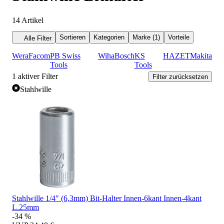
14
Artikel
Sortieren
Kategorien
Marke (1)
Vorteile
Alle Filter
Wera
Facom
PB Swiss
Wiha
Bosch
KS
HAZET
Makita
Tools
Tools
1
aktiver Filter
Filter zurücksetzen
Stahlwille
Stahlwille 1/4" (6,3mm) Bit-Halter Innen-6kant Innen-4kant
L.25mm
-34 %