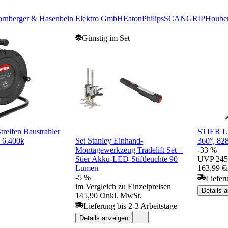
arnberger & Hasenbein Elektro GmbH
Eaton
Philips
SCANGRIP
Hoube
Günstig im Set
eifen Baustrahler
STIER LE
 6.400k
Set Stanley Einhand-
360°, 82
Montagewerkzeug Tradelift Set +
-33 %
Stier Akku-LED-Stiftleuchte 90
UVP
245
Lumen
163,99 €
-5 %
Liefer
im Vergleich zu Einzelpreisen
Details 
145,90 €
inkl. MwSt.
Lieferung bis 2-3 Arbeitstage
Details anzeigen