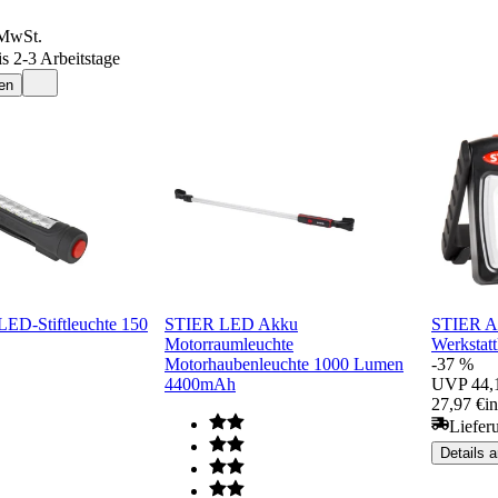
 MwSt.
is 2-3 Arbeitstage
en
ED-Stiftleuchte 150
STIER LED Akku
STIER A
Motorraumleuchte
Werkstat
Motorhaubenleuchte 1000 Lumen
-37 %
4400mAh
UVP
44,
27,97 €
i
Liefer
Details 