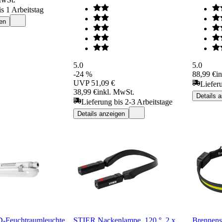
s 1 Arbeitstag
en
5.0
5.0
-24 %
88,99 €
i
UVP
51,09 €
Liefer
38,99 €
inkl. MwSt.
Details 
Lieferung bis 2-3 Arbeitstage
Details anzeigen
-Feuchtraumleuchte
STIER Nackenlampe, 120 °, 2 x
Brennens