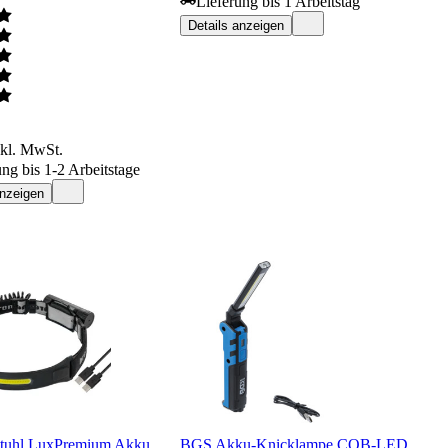
Lieferung bis 1 Arbeitstag
Details anzeigen
nkl. MwSt.
ung bis 1-2 Arbeitstage
anzeigen
tuhl LuxPremium Akku
BGS Akku-Knicklampe COB-LED