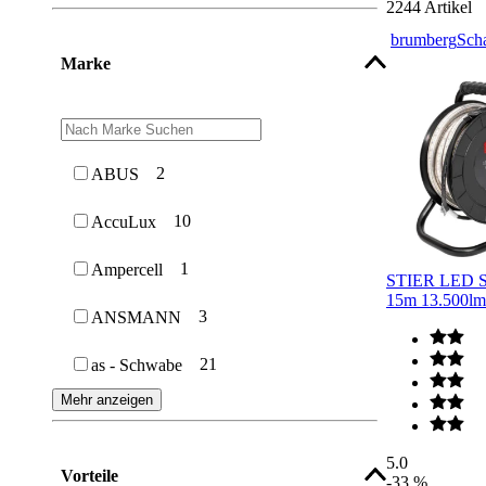
2244
Artikel
brumberg
Sch
Marke
2
ABUS
10
AccuLux
1
Ampercell
STIER LED Str
15m 13.500lm
3
ANSMANN
21
as - Schwabe
Mehr anzeigen
5.0
Vorteile
-33 %