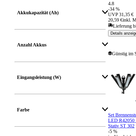
4.8
Mehr anzeigen
-34 %
Akkukapazität (Ah)
UVP
31,35 €
20,59 €
inkl. 
Lieferung b
Details anzeig
Mehr anzeigen
Anzahl Akkus
Günstig im 
Eingangsleistung (W)
Mehr anzeigen
Farbe
Set Brennenstu
LED R42050 +
Stativ ST 302
-5 %
Mehr anzeigen