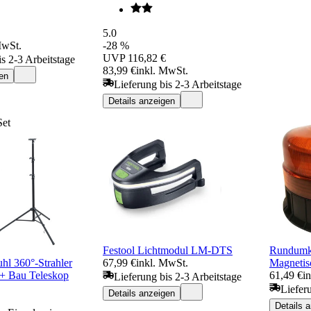
5.0
MwSt.
-28 %
UVP
116,82 €
is 2-3 Arbeitstage
83,99 €
inkl. MwSt.
en
Lieferung bis 2-3 Arbeitstage
Details anzeigen
Set
Festool Lichtmodul LM-DTS
Rundumk
hl 360°-Strahler
67,99 €
inkl. MwSt.
Magnetis
 Bau Teleskop
61,49 €
i
Lieferung bis 2-3 Arbeitstage
Liefer
Details anzeigen
Details 