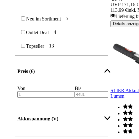
UVP
171,16 €
113,99 €
inkl.
Lieferung b
5
Neu im Sortiment
Details anzeig
4
Outlet Deal
13
Topseller
Preis (€)
Von
Bis
STIER Akku-L
Lumen
Akkuspannung (V)