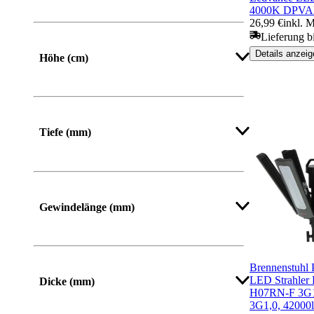
4000K DPVA
Von
Bis
26,99 €
inkl. 
Lieferung bi
Details anzeig
Höhe (cm)
Tiefe (mm)
Gewindelänge (mm)
Brennenstuhl 
LED Strahler
Dicke (mm)
H07RN-F 3G1
3G1,0, 42000