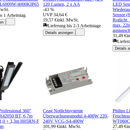
L6009W/4000KIP65
120 Lumen, 2 x AA
LED Sens
MwSt.
-43 %
Wiederau
UVP
34,64 €
Sensor (
s 1 Arbeitstag
19,57 €
inkl. MwSt.
Rotlicht
en
max. 22h
Lieferung bis 2-3 Arbeitstage
austausch
Details anzeigen
31,49 €
i
Liefer
Details 
Professional 360°
Ceag Notlichtsysteme
Philips 
 R42050 BT, 6,7m
Überwachungsmodul 4-400W 220-
Feuchtra
,0 + 3,3m H05RN-F
240V VCG-S4-400W
WT060C
lm
101,99 €
inkl. MwSt.
27,49 €
i