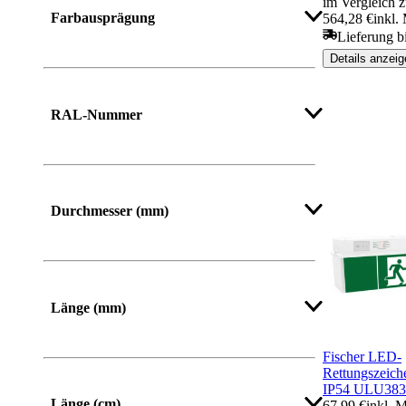
im Vergleich z
Farbausprägung
564,28 €
inkl.
Lieferung b
Details anzeig
RAL-Nummer
Durchmesser (mm)
Mehr anzeigen
Länge (mm)
Fischer LED-
Von
Bis
Rettungszeich
IP54 ULU38
Länge (cm)
67,99 €
inkl. 