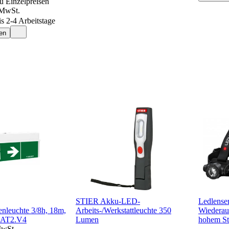
u Einzelpreisen
 MwSt.
is 2-4 Arbeitstage
en
STIER Akku-LED-
Ledlense
enleuchte 3/8h, 18m,
Arbeits-/Werkstattleuchte 350
Wiederau
3AT2.V4
Lumen
hohem St
MwSt.