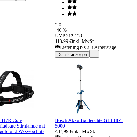
5.0
-46 %
UVP
212,15 €
113,99 €
inkl. MwSt.
Lieferung bis 2-3 Arbeitstage
Details anzeigen
r H7R Core
Bosch Akku-Bauleuchte GLT18V-
fladbare Stirnlampe mit
5000
aub- und Wasserschutz
437,99 €
inkl. MwSt.