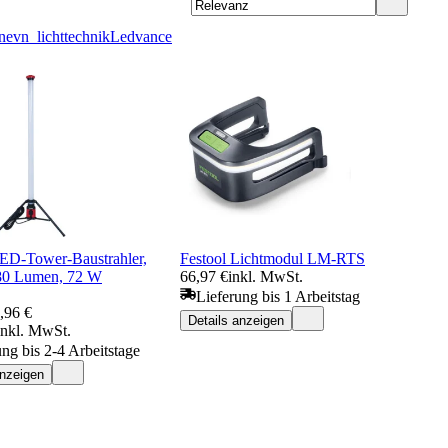
n
evn_lichttechnik
Ledvance
D-Tower-Baustrahler,
Festool Lichtmodul LM-RTS
80 Lumen, 72 W
66,97 €
inkl. MwSt.
Lieferung bis 1 Arbeitstag
,96 €
Details anzeigen
inkl. MwSt.
ung bis 2-4 Arbeitstage
anzeigen