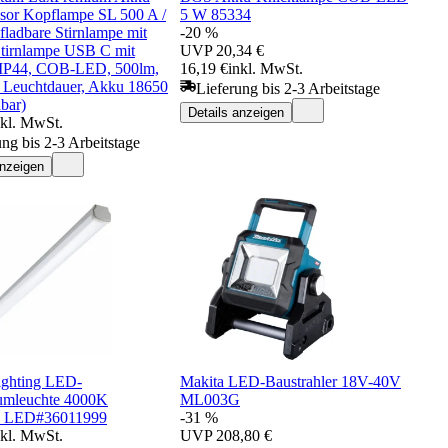
or Kopflampe SL 500 A /
5 W 85334
fladbare Stirnlampe mit
-20 %
Stirnlampe USB C mit
UVP
20,34 €
, IP44, COB-LED, 500lm,
16,19 €
inkl. MwSt.
 Leuchtdauer, Akku 18650
Lieferung bis 2-3 Arbeitstage
bar)
Details anzeigen
nkl. MwSt.
ung bis 2-3 Arbeitstage
anzeigen
Lighting LED-
Makita LED-Baustrahler 18V-40V
umleuchte 4000K
ML003G
 LED#36011999
-31 %
nkl. MwSt.
UVP
208,80 €