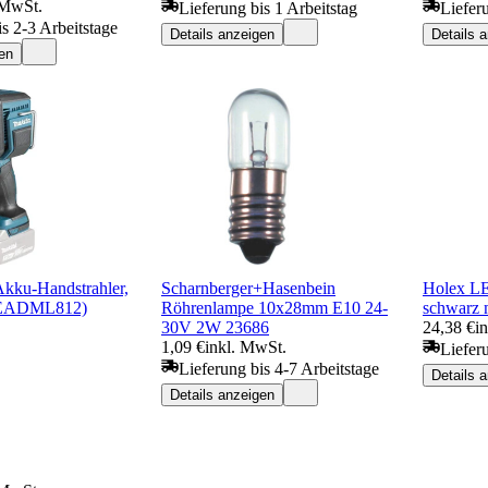
 MwSt.
Lieferung bis 1 Arbeitstag
Liefer
is 2-3 Arbeitstage
Details anzeigen
Details 
en
kku-Handstrahler,
Scharnberger+Hasenbein
Holex L
DEADML812)
Röhrenlampe 10x28mm E10 24-
schwarz m
30V 2W 23686
24,38 €
i
1,09 €
inkl. MwSt.
Liefer
Lieferung bis 4-7 Arbeitstage
Details 
Details anzeigen