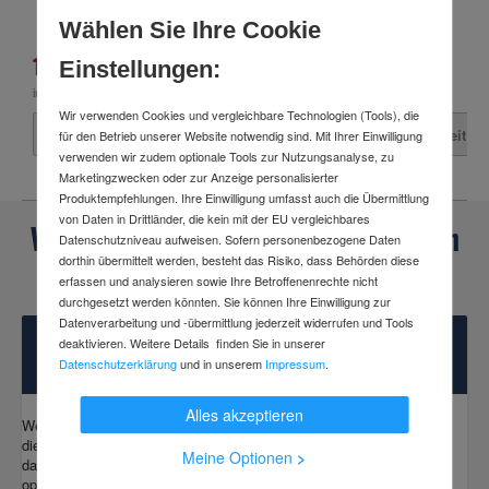
Wählen Sie Ihre Cookie
1.163,99 €
26,47 €
Einstellungen:
inkl. MwSt.
inkl. MwSt.
Wir verwenden Cookies und vergleichbare Technologien (Tools), die
Zur Zeit nicht lieferbar
Zur Zeit ni
für den Betrieb unserer Website notwendig sind. Mit Ihrer Einwilligung
verwenden wir zudem optionale Tools zur Nutzungsanalyse, zu
Marketingzwecken oder zur Anzeige personalisierter
Produktempfehlungen. Ihre Einwilligung umfasst auch die Übermittlung
von Daten in Drittländer, die kein mit der EU vergleichbares
Weitere häufig gestellte Fragen zu den
Datenschutzniveau aufweisen. Sofern personenbezogene Daten
dorthin übermittelt werden, besteht das Risiko, dass Behörden diese
Husqvarna Gartentraktoren & Ridern
erfassen und analysieren sowie Ihre Betroffenenrechte nicht
durchgesetzt werden könnten. Sie können Ihre Einwilligung zur
Datenverarbeitung und -übermittlung jederzeit widerrufen und Tools
Husqvarna Rasenmäher für schnelle und
deaktivieren. Weitere Details finden Sie in unserer
zuverlässige Arbeiten
Datenschutzerklärung
und in unserem
Impressum
.
Alles akzeptieren
Wer einen gesunden und ansehnlichen Rasen haben möchte, muss
diesen regelmäßig und fachgerecht pflegen. Denn nur so kann sich
Meine Optionen
>
das Grün optimal entwickeln, sodass Blumengärten, Parks und Co.
optimal in Erscheinung treten können. Das umfangreiche