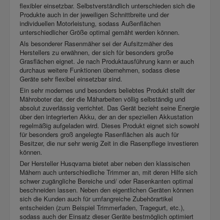
flexibler einsetzbar. Selbstverständlich unterschieden sich die
Produkte auch in der jeweiligen Schnittbreite und der
individuellen Motorleistung, sodass Außenflächen
unterschiedlicher Größe optimal gemäht werden können.
Als besonderer Rasenmäher sei der Aufsitzmäher des
Herstellers zu erwähnen, der sich für besonders große
Grasflächen eignet. Je nach Produktausführung kann er auch
durchaus weitere Funktionen übernehmen, sodass diese
Geräte sehr flexibel einsetzbar sind.
Ein sehr modernes und besonders beliebtes Produkt stellt der
Mähroboter dar, der die Mäharbeiten völlig selbständig und
absolut zuverlässig verrichtet. Das Gerät bezieht seine Energie
über den integrierten Akku, der an der speziellen Akkustation
regelmäßig aufgeladen wird. Dieses Produkt eignet sich sowohl
für besonders groß angelegte Rasenflächen als auch für
Besitzer, die nur sehr wenig Zeit in die Rasenpflege investieren
können.
Der Hersteller Husqvarna bietet aber neben den klassischen
Mähern auch unterschiedliche Trimmer an, mit deren Hilfe sich
schwer zugängliche Bereiche und/ oder Rasenkanten optimal
beschneiden lassen. Neben den eigentlichen Geräten können
sich die Kunden auch für umfangreiche Zubehörartikel
entscheiden (zum Beispiel Trimmerfaden, Tragegurt, etc.),
sodass auch der Einsatz dieser Geräte bestmöglich optimiert