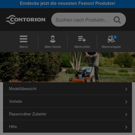
Entdecke jetzt die neuesten Festool Produkte!
0
Menü
Mein Konto
Merkzettel
Warenstapler
Modellübersicht
Vorteile
Rasenmäher Zubehör
Hilfe