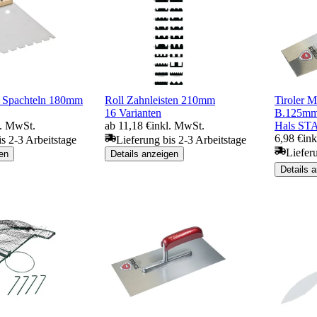
e Spachteln 180mm
Roll Zahnleisten 210mm
Tiroler 
16 Varianten
B.125mm 
l. MwSt.
ab 11,18 €
inkl. MwSt.
Hals S
6,98 €
in
is 2-3 Arbeitstage
Lieferung bis 2-3 Arbeitstage
Liefer
en
Details anzeigen
Details 