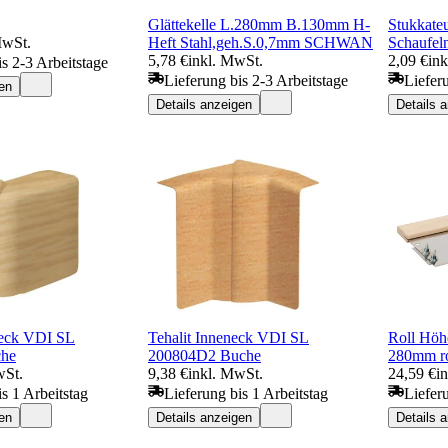
Glättekelle L.280mm B.130mm H-
Stukkate
MwSt.
Heft Stahl,geh.S.0,7mm SCHWAN
Schaufel
5,78 €
inkl. MwSt.
2,09 €
in
is 2-3 Arbeitstage
Lieferung bis 2-3 Arbeitstage
Liefer
en
Details anzeigen
Details 
neck VDI SL
Tehalit Inneneck VDI SL
Roll Höh
che
200804D2 Buche
280mm ro
wSt.
9,38 €
inkl. MwSt.
24,59 €
i
s 1 Arbeitstag
Lieferung bis 1 Arbeitstag
Liefer
en
Details anzeigen
Details 