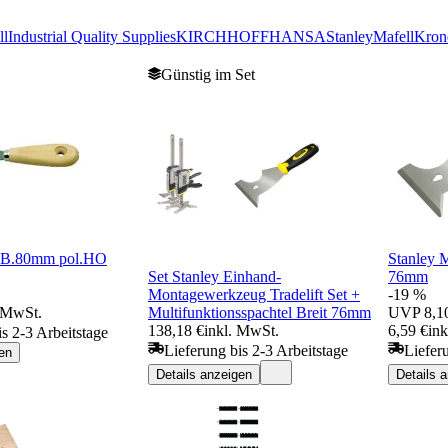
ll
Industrial Quality Supplies
KIRCHHOFF
HANSA
Stanley
Mafell
Kron
Günstig im Set
l B.80mm pol.HO
Stanley M
Set Stanley Einhand-
76mm
Montagewerkzeug Tradelift Set +
-19 %
. MwSt.
Multifunktionsspachtel Breit 76mm
UVP
8,1
138,18 €
inkl. MwSt.
6,59 €
in
is 2-3 Arbeitstage
Lieferung bis 2-3 Arbeitstage
Liefer
en
Details anzeigen
Details 