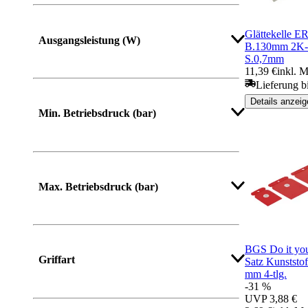
Mehr anzeigen
Glättekelle
Ausgangsleistung (W)
B.130mm 2K-Gr
S.0,7mm
11,39 €
inkl. 
Lieferung b
Details anzeig
Min. Betriebsdruck (bar)
Max. Betriebsdruck (bar)
BGS Do it you
Griffart
Satz Kunststof
mm 4-tlg.
-31 %
UVP
3,88 €