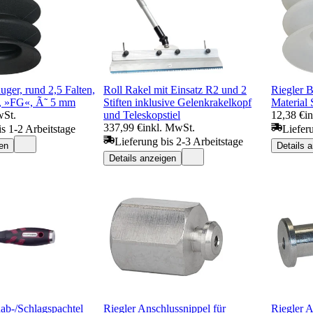
uger, rund 2,5 Falten,
Roll Rakel mit Einsatz R2 und 2
Riegler B
, »FG«, Ã˜ 5 mm
Stiften inklusive Gelenkrakelkopf
Material
wSt.
und Teleskopstiel
12,38 €
i
337,99 €
inkl. MwSt.
is 1-2 Arbeitstage
Liefer
Lieferung bis 2-3 Arbeitstage
en
Details 
Details anzeigen
ab-/Schlagspachtel
Riegler Anschlussnippel für
Riegler A