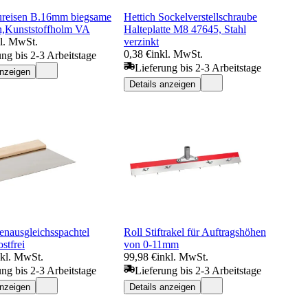
ureisen B.16mm biegsame
Hettich Sockelverstellschraube
n,Kunststoffholm VA
Halteplatte M8 47645, Stahl
kl. MwSt.
verzinkt
0,38 €
inkl. MwSt.
ung bis 2-3 Arbeitstage
Lieferung bis 2-3 Arbeitstage
anzeigen
Details anzeigen
enausgleichsspachtel
Roll Stiftrakel für Auftragshöhen
stfrei
von 0-11mm
nkl. MwSt.
99,98 €
inkl. MwSt.
ung bis 2-3 Arbeitstage
Lieferung bis 2-3 Arbeitstage
anzeigen
Details anzeigen