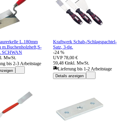
Maurerkelle L.180mm
Kraftwerk Schab-/Schlagspachtel-
m.Buchenholzheft,S-
Satz, 3-tlg.
TA SCHWAN
-24 %
kl. MwSt.
UVP
78,00 €
59,48 €
inkl. MwSt.
ung bis 2-3 Arbeitstage
Lieferung bis 1-2 Arbeitstage
anzeigen
Details anzeigen