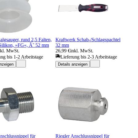
algsauger, rund 2,5 Falten,
Kraftwerk Schab-/Schlagspachtel
 Silikon, »FG«, Ã˜ 52 mm
32 mm
nkl. MwSt.
26,99 €
inkl. MwSt.
ung bis 1-2 Arbeitstage
Lieferung bis 2-3 Arbeitstage
anzeigen
Details anzeigen
nschlussnippel für
Riegler Anschlussnippel für