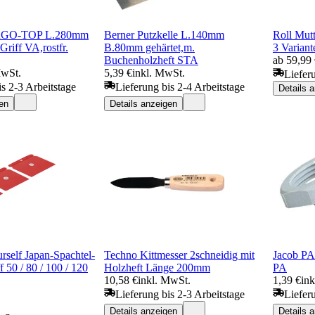
 ERGO-TOP L.280mm
Berner Putzkelle L.140mm
Roll Mutt
iff VA,rostfr.
B.80mm gehärtet,m.
3 Variant
Buchenholzheft STA
ab 59,99
MwSt.
5,39 €
inkl. MwSt.
Liefer
is 2-3 Arbeitstage
Lieferung bis 2-4 Arbeitstage
Details 
en
Details anzeigen
rself Japan-Spachtel-
Techno Kittmesser 2schneidig mit
Jacob PA
f 50 / 80 / 100 / 120
Holzheft Länge 200mm
PA
10,58 €
inkl. MwSt.
1,39 €
in
Lieferung bis 2-3 Arbeitstage
Liefer
Details anzeigen
Details 