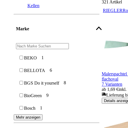
321
Artikel
Kellen
RIEGLER
Ro
Marke
1
BEKO
6
BELLOTA
Malerspachte
flachoval
8
BGS Do it yourself
7 Varianten
ab 1,69 €
inkl
Lieferung b
9
BioGreen
Details anzeig
1
Bosch
Mehr anzeigen