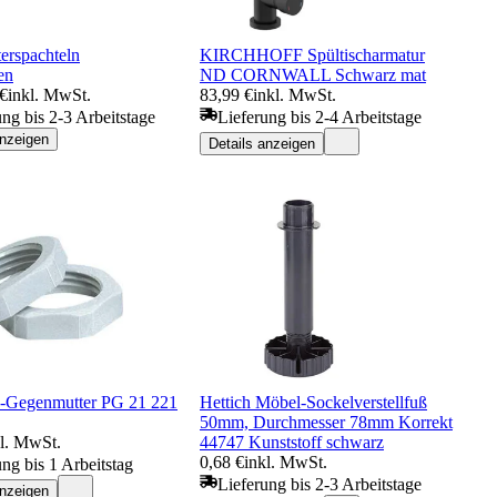
erspachteln
KIRCHHOFF Spültischarmatur
en
ND CORNWALL Schwarz mat
 €
inkl. MwSt.
83,99 €
inkl. MwSt.
ung bis 2-3 Arbeitstage
Lieferung bis 2-4 Arbeitstage
anzeigen
Details anzeigen
-Gegenmutter PG 21 221
Hettich Möbel-Sockelverstellfuß
50mm, Durchmesser 78mm Korrekt
kl. MwSt.
44747 Kunststoff schwarz
0,68 €
inkl. MwSt.
ung bis 1 Arbeitstag
Lieferung bis 2-3 Arbeitstage
anzeigen