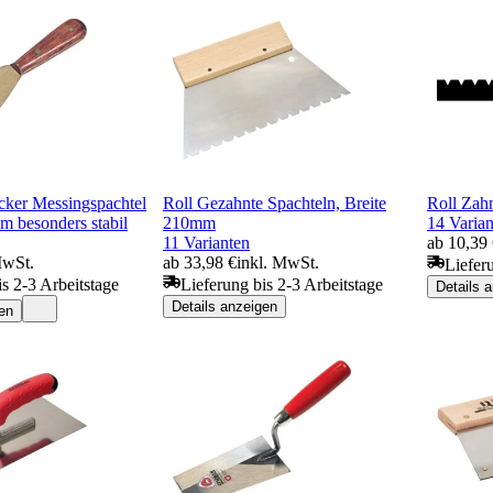
ker Messingspachtel
Roll Gezahnte Spachteln, Breite
Roll Zah
 besonders stabil
210mm
14 Varian
11 Varianten
ab 10,39
MwSt.
ab 33,98 €
inkl. MwSt.
Liefer
is 2-3 Arbeitstage
Lieferung bis 2-3 Arbeitstage
Details 
Details anzeigen
en