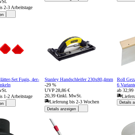
wSt.
is 2-3 Arbeitstage
en
lätter-Set Fugis, 4er-
Stanley Handschleifer 230x80,4mm
Roll Gez
inkeln
-29 %
6 Variant
wSt.
UVP
28,86 €
ab 32,99
20,39 €
inkl. MwSt.
is 1-2 Arbeitstage
Liefer
Lieferung bis 2-3 Wochen
Details 
en
Details anzeigen