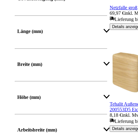
Netzfalle groß
69,97 €
inkl. 
Lieferung b
Details anzeig
Länge (mm)
Von
Bis
Breite (mm)
Von
Bis
Höhe (mm)
Tehalit Auße
200553D5 Ei
Von
Bis
8,18 €
inkl. M
Lieferung bi
Details anzeig
Arbeitsbreite (mm)