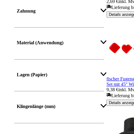
2,69 €
inkl. M
Lieferung b
Zahnung
Details anzeig
Mehr anzeigen
Material (Anwendung)
Lagen (Papier)
fischer Fugeng
Set mit 45° W
9,38 €
inkl. M
Lieferung b
Details anzeig
Klingenlänge (mm)