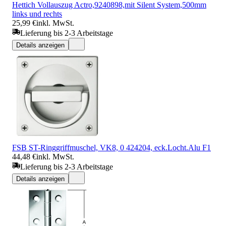
Hettich Vollauszug Actro,9240898,mit Silent System,500mm
links und rechts
25,99 €
inkl. MwSt.
Lieferung bis 2-3 Arbeitstage
Details anzeigen
FSB ST-Ringgriffmuschel, VK8, 0 424204, eck.Locht.Alu F1
44,48 €
inkl. MwSt.
Lieferung bis 2-3 Arbeitstage
Details anzeigen