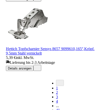
Hettich Topfscharnier Sensys 8657 9099610,165°,Kröpf.
9,5mm Stahl vernickelt
5,39 €
inkl. MwSt.
Lieferung bis 2-3 Arbeitstage
Details anzeigen
1
2
3
4
...