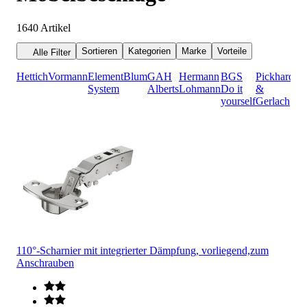
1640
Artikel
Sortieren
Kategorien
Marke
Vorteile
Alle Filter
Hettich
Vormann
Element
Blum
GAH
Hermann
BGS
Pickhardt
System
Alberts
Lohmann
Do it
&
yourself
Gerlach
110°-Scharnier mit integrierter Dämpfung, vorliegend,zum
Anschrauben