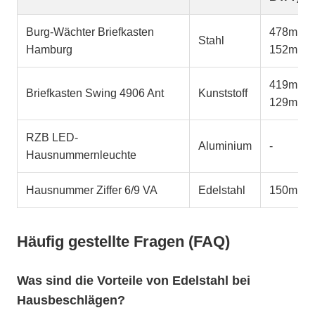
Burg-Wächter Briefkasten
478mm x
Stahl
Hamburg
152mm
419mm x
Briefkasten Swing 4906 Ant
Kunststoff
129mm
RZB LED-
Aluminium
-
Hausnummernleuchte
Hausnummer Ziffer 6/9 VA
Edelstahl
150mm 
Häufig gestellte Fragen (FAQ)
Was sind die Vorteile von Edelstahl bei
Hausbeschlägen?