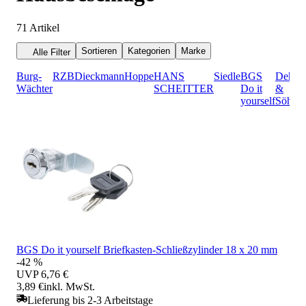
71
Artikel
Sortieren
Kategorien
Marke
Alle Filter
Burg-
RZB
Dieckmann
Hoppe
HANS
Siedle
BGS
Dehn
Wächter
SCHEITTER
Do it
&
yourself
Söhne
BGS Do it yourself Briefkasten-Schließzylinder 18 x 20 mm
-42 %
UVP
6,76 €
3,89 €
inkl. MwSt.
Lieferung bis 2-3 Arbeitstage