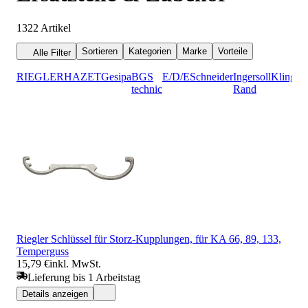
1322
Artikel
Sortieren
Kategorien
Marke
Vorteile
Alle Filter
RIEGLER
HAZET
Gesipa
BGS
E/D/E
Schneider
Ingersoll
Klinger
technic
Rand
Riegler Schlüssel für Storz-Kupplungen, für KA 66, 89, 133,
Temperguss
15,79 €
inkl. MwSt.
Lieferung bis 1 Arbeitstag
Details anzeigen