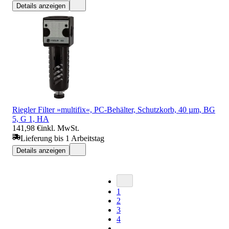
Details anzeigen
Riegler Filter »multifix«, PC-Behälter, Schutzkorb, 40 µm, BG
5, G 1, HA
141,98 €
inkl. MwSt.
Lieferung bis 1 Arbeitstag
Details anzeigen
1
2
3
4
...