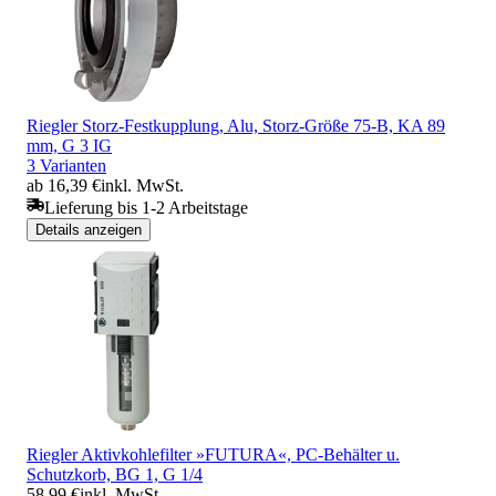
Riegler Storz-Festkupplung, Alu, Storz-Größe 75-B, KA 89
mm, G 3 IG
3 Varianten
ab 16,39 €
inkl. MwSt.
Lieferung bis 1-2 Arbeitstage
Details anzeigen
Riegler Aktivkohlefilter »FUTURA«, PC-Behälter u.
Schutzkorb, BG 1, G 1/4
58,99 €
inkl. MwSt.