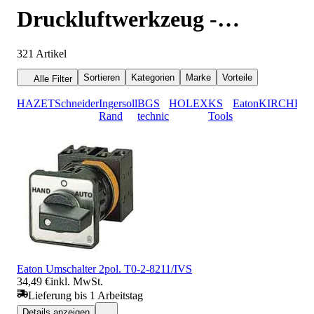
Druckluftwerkzeug -
Zubehör
321
Artikel
Sortieren
Kategorien
Marke
Vorteile
Alle Filter
HAZET
Schneider
Ingersoll
BGS
HOLEX
KS
Eaton
KIRCHHO
Rand
technic
Tools
Eaton Umschalter 2pol. T0-2-8211/IVS
34,49 €
inkl. MwSt.
Lieferung bis 1 Arbeitstag
Details anzeigen