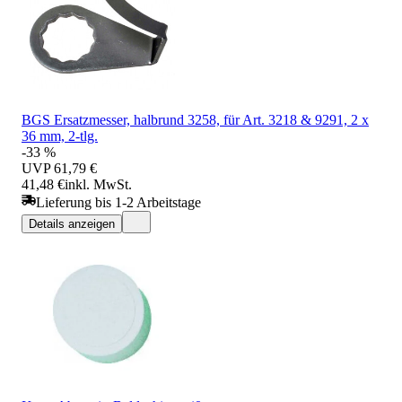
BGS Ersatzmesser, halbrund 3258, für Art. 3218 & 9291, 2 x
36 mm, 2-tlg.
-33 %
UVP
61,79 €
41,48 €
inkl. MwSt.
Lieferung bis 1-2 Arbeitstage
Details anzeigen