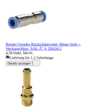
Riegler Gerades Rückschlagventil »Blaue Serie «,
Steckanschluss, Schl.-Ã˜ 4, 204.04-2
4,58 €
inkl. MwSt.
Lieferung bis 1-2 Arbeitstage
Details anzeigen