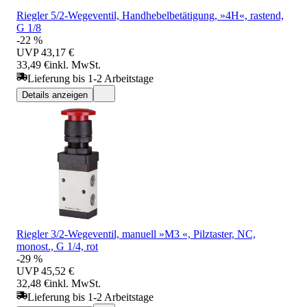
Riegler 5/2-Wegeventil, Handhebelbetätigung, »4H«, rastend,
G 1/8
-22 %
UVP
43,17 €
33,49 €
inkl. MwSt.
Lieferung bis 1-2 Arbeitstage
Details anzeigen
Riegler 3/2-Wegeventil, manuell »M3 «, Pilztaster, NC,
monost., G 1/4, rot
-29 %
UVP
45,52 €
32,48 €
inkl. MwSt.
Lieferung bis 1-2 Arbeitstage