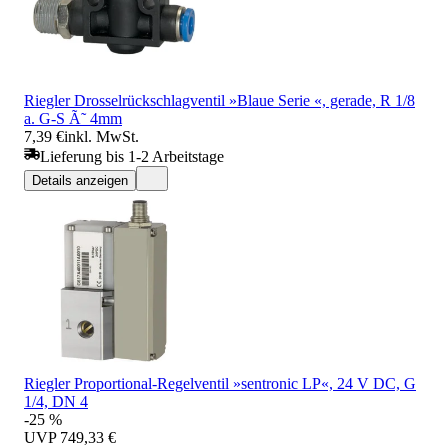
Riegler Drosselrückschlagventil »Blaue Serie «, gerade, R 1/8
a. G-S Ã˜ 4mm
7,39 €
inkl. MwSt.
Lieferung bis 1-2 Arbeitstage
Details anzeigen
Riegler Proportional-Regelventil »sentronic LP«, 24 V DC, G
1/4, DN 4
-25 %
UVP
749,33 €