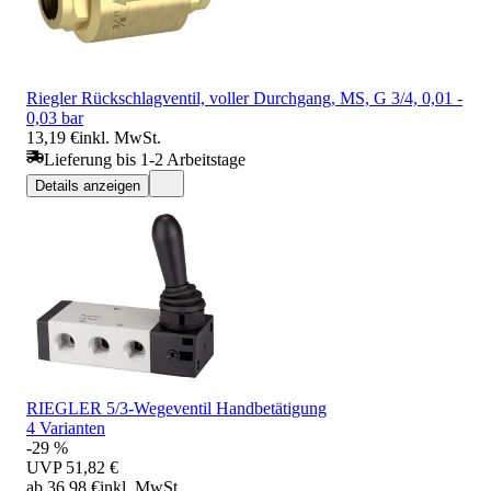
Riegler Rückschlagventil, voller Durchgang, MS, G 3/4, 0,01 -
0,03 bar
13,19 €
inkl. MwSt.
Lieferung bis 1-2 Arbeitstage
Details anzeigen
RIEGLER 5/3-Wegeventil Handbetätigung
4 Varianten
-29 %
UVP
51,82 €
ab 36,98 €
inkl. MwSt.