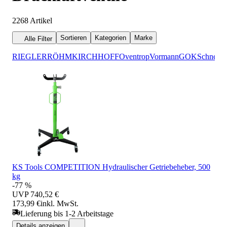
2268
Artikel
Sortieren
Kategorien
Marke
Alle Filter
RIEGLER
RÖHM
KIRCHHOFF
Oventrop
Vormann
GOK
Schneide
KS Tools COMPETITION Hydraulischer Getriebeheber, 500
kg
-77 %
UVP
740,52 €
173,99 €
inkl. MwSt.
Lieferung bis 1-2 Arbeitstage
Details anzeigen