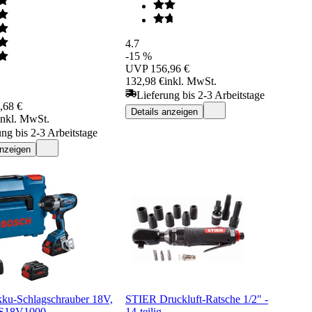
4.7
-15 %
UVP
156,96 €
132,98 €
inkl. MwSt.
Lieferung bis 2-3 Arbeitstage
,68 €
Details anzeigen
inkl. MwSt.
ung bis 2-3 Arbeitstage
anzeigen
ku-Schlagschrauber 18V,
STIER Druckluft-Ratsche 1/2" -
S18V1000
14-teilig