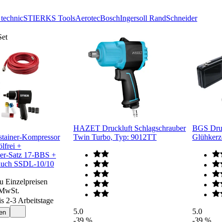
technic
STIER
KS Tools
Aerotec
Bosch
Ingersoll Rand
Schneider
Set
HAZET Druckluft Schlagschrauber
BGS Druc
stainer-Kompressor
Twin Turbo, Typ: 9012TT
Glühkerz
lfrei +
er-Satz 17-BBS +
lauch SSDL-10/10
u Einzelpreisen
 MwSt.
is 2-3 Arbeitstage
5.0
5.0
en
-39 %
-39 %