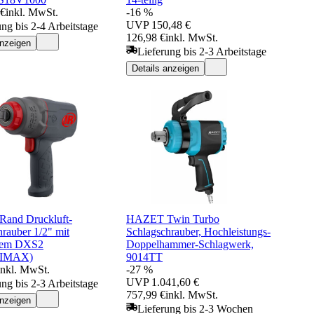
 €
inkl. MwSt.
-16 %
UVP
150,48 €
ung bis 2-4 Arbeitstage
126,98 €
inkl. MwSt.
anzeigen
Lieferung bis 2-3 Arbeitstage
Details anzeigen
 Rand Druckluft-
HAZET Twin Turbo
rauber 1/2" mit
Schlagschrauber, Hochleistungs-
rtem DXS2
Doppelhammer-Schlagwerk,
TIMAX)
9014TT
inkl. MwSt.
-27 %
UVP
1.041,60 €
ung bis 2-3 Arbeitstage
757,99 €
inkl. MwSt.
anzeigen
Lieferung bis 2-3 Wochen