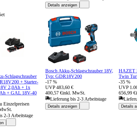
Details anzeigen
Set
Bosch Akku-Schlagschrauber 18V,
HAZET Dr
u-Schlagschrauber
Typ: GDR18V200
Twin Tur
R18V200 + Starter-
-17 %
-35 %
18V 2,0Ah + 1x
UVP
483,60 €
UVP
1.0
Ah + GAL 18V-40
400,57 €
inkl. MwSt.
656,99 €
Lieferung bis 2-3 Arbeitstage
Liefer
u Einzelpreisen
Details anzeigen
Details 
 MwSt.
is 2-3 Arbeitstage
en