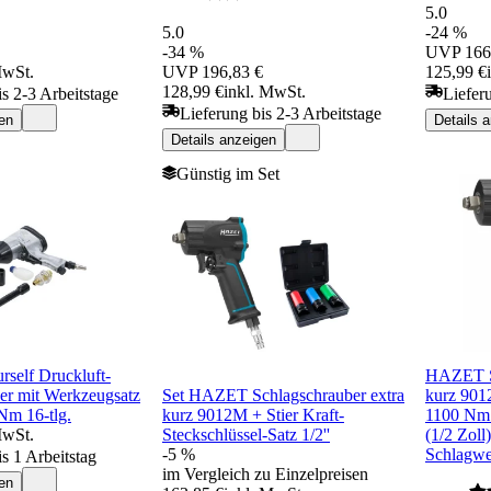
5.0
5.0
-24 %
-34 %
UVP
166
MwSt.
UVP
196,83 €
125,99 €
128,99 €
inkl. MwSt.
is 2-3 Arbeitstage
Liefer
Lieferung bis 2-3 Arbeitstage
en
Details 
Details anzeigen
Günstig im Set
rself Druckluft-
HAZET Sc
er mit Werkzeugsatz
Set HAZET Schlagschrauber extra
kurz 90
Nm 16-tlg.
kurz 9012M + Stier Kraft-
1100 Nm 
MwSt.
Steckschlüssel-Satz 1/2''
(1/2 Zol
-5 %
Schlagwe
s 1 Arbeitstag
im Vergleich zu Einzelpreisen
en