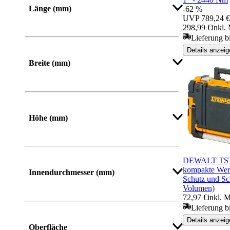
Länge (mm)
-62 %
UVP
789,24 €
298,99 €
inkl.
Von
Bis
Lieferung b
Details anzeig
Breite (mm)
Von
Bis
Höhe (mm)
Von
Bis
DEWALT TSTA
kompakte Wer
Innendurchmesser (mm)
Schutz und Sc
Volumen)
72,97 €
inkl. 
Lieferung b
Details anzeig
Oberfläche