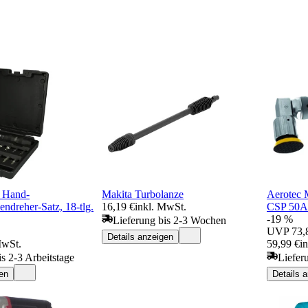
" Hand-
Makita Turbolanze
Aerotec 
ndreher-Satz, 18-tlg.
16,19 €
inkl. MwSt.
CSP 50A
-19 %
Lieferung bis 2-3 Wochen
UVP
73,
Details anzeigen
MwSt.
59,99 €
i
is 2-3 Arbeitstage
Liefer
en
Details 