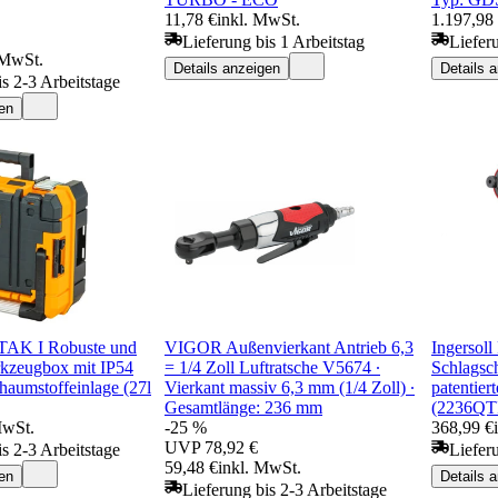
11,78 €
inkl. MwSt.
1.197,98
Lieferung bis 1 Arbeitstag
Liefer
 MwSt.
Details anzeigen
Details 
is 2-3 Arbeitstage
en
K I Robuste und
VIGOR Außenvierkant Antrieb 6,3
Ingersoll
kzeugbox mit IP54
= 1/4 Zoll Luftratsche V5674 ∙
Schlagsch
haumstoffeinlage (27l
Vierkant massiv 6,3 mm (1/4 Zoll) ∙
patentie
Gesamtlänge: 236 mm
(2236Q
MwSt.
-25 %
368,99 €
UVP
78,92 €
is 2-3 Arbeitstage
Liefer
59,48 €
inkl. MwSt.
en
Details 
Lieferung bis 2-3 Arbeitstage