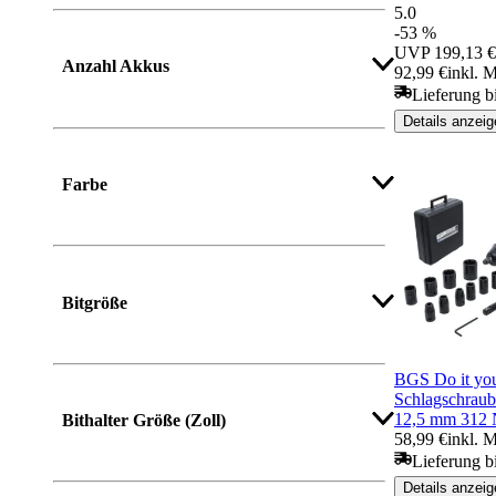
5.0
-53 %
UVP
199,13 €
Anzahl Akkus
92,99 €
inkl. 
Lieferung b
Details anzeig
Farbe
Bitgröße
BGS Do it you
Schlagschraub
12,5 mm 312 
Bithalter Größe (Zoll)
58,99 €
inkl. 
Lieferung bi
Details anzeig