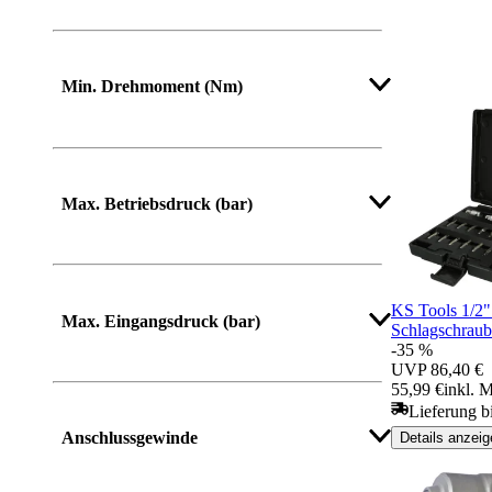
Mehr anzeigen
Min. Drehmoment (Nm)
Max. Betriebsdruck (bar)
KS Tools 1/2
Max. Eingangsdruck (bar)
Schlagschraube
-35 %
UVP
86,40 €
55,99 €
inkl. 
Lieferung b
Anschlussgewinde
Details anzeig