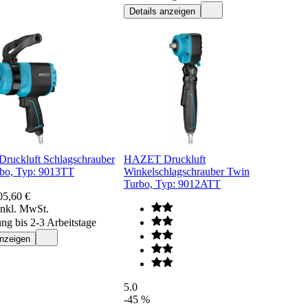
Details anzeigen
uckluft Schlagschrauber
HAZET Druckluft
bo, Typ: 9013TT
Winkelschlagschrauber Twin
Turbo, Typ: 9012ATT
05,60 €
inkl. MwSt.
ung bis 2-3 Arbeitstage
anzeigen
5.0
-45 %