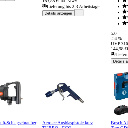
163,85 €
inkl. MwSt.
Lieferung bis 2-3 Arbeitstage
Details anzeigen
5.0
-54 %
UVP
316
144,98 €
Liefer
Details 
ft-Schlagschrauber
Aerotec Ausblaspistole kurz
Bosch Ak
TURBO - ECO
Typ: GD