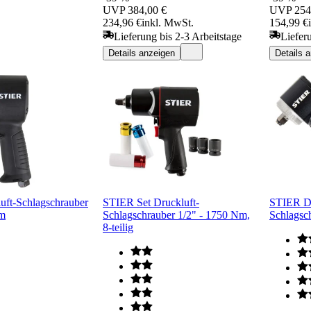
UVP
384,00 €
UVP
254
234,96 €
inkl. MwSt.
154,99 €
Lieferung bis 2-3 Arbeitstage
Liefer
Details anzeigen
Details 
ft-Schlagschrauber
STIER Set Druckluft-
STIER Dr
Nm
Schlagschrauber 1/2" - 1750 Nm,
Schlagsc
8-teilig