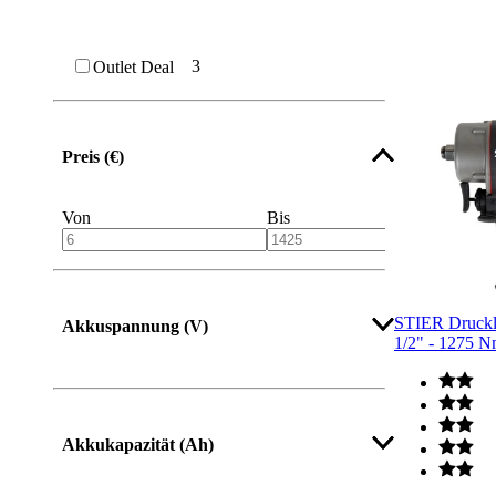
3
Outlet Deal
Preis (€)
Von
Bis
STIER Drucklu
Akkuspannung (V)
1/2" - 1275 
Akkukapazität (Ah)