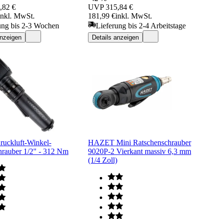
,82 €
UVP
315,84 €
inkl. MwSt.
181,99 €
inkl. MwSt.
ung bis 2-3 Wochen
Lieferung bis 2-4 Arbeitstage
anzeigen
Details anzeigen
uckluft-Winkel-
HAZET Mini Ratschenschrauber
hrauber 1/2" - 312 Nm
9020P-2 Vierkant massiv 6,3 mm
(1/4 Zoll)