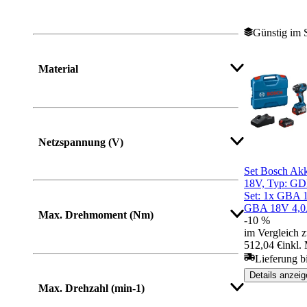
Günstig im 
Material
Netzspannung (V)
Set Bosch Akk
18V, Typ: GD
Set: 1x GBA 
GBA 18V 4,0
Max. Drehmoment (Nm)
-10 %
im Vergleich z
512,04 €
inkl.
Lieferung b
Mehr anzeigen
Details anzeig
Max. Drehzahl (min-1)