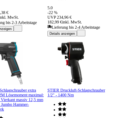
5.0
,38 €
-22 %
inkl. MwSt.
UVP
234,96 €
182,99 €
inkl. MwSt.
ung bis 2-3 Arbeitstage
Lieferung bis 2-4 Arbeitstage
anzeigen
Details anzeigen
hlagschrauber extra
STIER Druckluft-Schlagschrauber
12M Lösemoment maximal:
1/2" - 1400 Nm
Vierkant massiv 12,5 mm
l) Jumbo Hammer-
rk