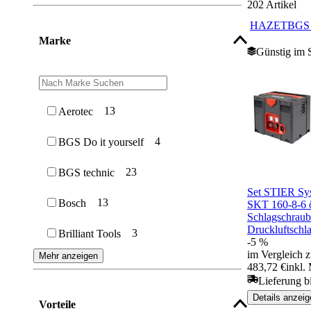
202
Artikel
HAZET
BGS 
Marke
Günstig im 
13
Aerotec
4
BGS Do it yourself
23
BGS technic
Set STIER Sy
13
Bosch
SKT 160-8-6 ö
Schlagschraub
Druckluftsch
3
Brilliant Tools
-5 %
im Vergleich z
Mehr anzeigen
483,72 €
inkl.
Lieferung b
Details anzeig
Vorteile