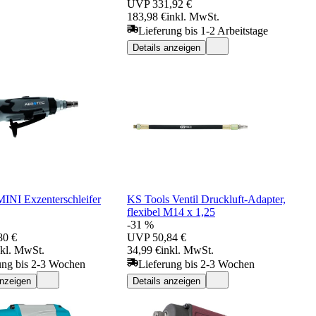
UVP
331,92 €
183,98 €
inkl. MwSt.
Lieferung bis 1-2 Arbeitstage
Details anzeigen
MINI Exzenterschleifer
KS Tools Ventil Druckluft-Adapter,
flexibel M14 x 1,25
-31 %
80 €
UVP
50,84 €
nkl. MwSt.
34,99 €
inkl. MwSt.
ung bis 2-3 Wochen
Lieferung bis 2-3 Wochen
anzeigen
Details anzeigen