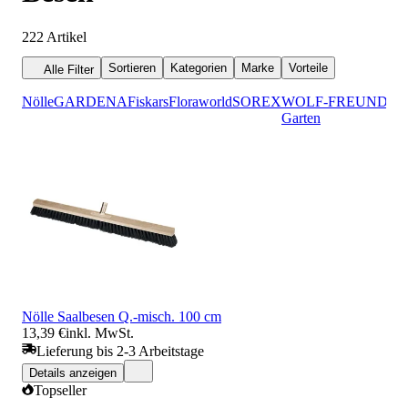
222
Artikel
Sortieren
Kategorien
Marke
Vorteile
Alle Filter
Nölle
GARDENA
Fiskars
Floraworld
SOREX
WOLF-
FREUND
Flo
Garten
Nölle Saalbesen Q.-misch. 100 cm
13,39 €
inkl. MwSt.
Lieferung bis 2-3 Arbeitstage
Details anzeigen
Topseller