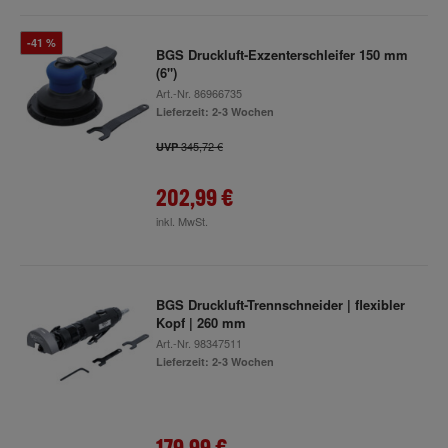
-41 %
BGS Druckluft-Exzenterschleifer 150 mm
(6")
Art.-Nr.
86966735
Lieferzeit: 2-3 Wochen
345,72 €
UVP
202,99 €
inkl. MwSt.
BGS Druckluft-Trennschneider | flexibler
Kopf | 260 mm
Art.-Nr.
98347511
Lieferzeit: 2-3 Wochen
179,99 €