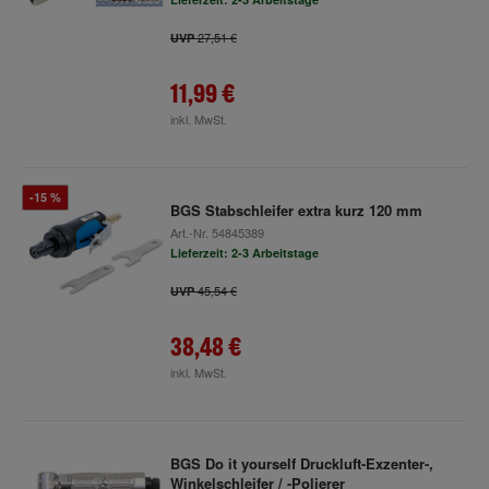
27,51 €
UVP
11,99 €
inkl. MwSt.
-15 %
BGS Stabschleifer extra kurz 120 mm
Art.-Nr.
54845389
Lieferzeit: 2-3 Arbeitstage
45,54 €
UVP
38,48 €
inkl. MwSt.
BGS Do it yourself Druckluft-Exzenter-,
Winkelschleifer / -Polierer