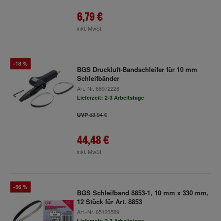
6,79 €
inkl. MwSt.
-18 %
BGS Druckluft-Bandschleifer für 10 mm
Schleifbänder
Art.-Nr.
66972226
Lieferzeit: 2-3 Arbeitstage
53,94 €
UVP
44,48 €
inkl. MwSt.
-56 %
BGS Schleifband 8853-1, 10 mm x 330 mm,
12 Stück für Art. 8853
Art.-Nr.
65123589
Lieferzeit: 2-3 Arbeitstage