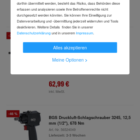
dorthin übermittelt werden, besteht das Risiko, dass Behörden diese
55,99 €
erfassen und analysieren sowie Ihre Betroffenenrechte nicht
inkl. MwSt.
durchgesetzt werden könnten. Sie können Ihre Einwilligung zur
Datenverarbeitung und -übermittlung jederzeit widerrufen und Tools
deaktivieren. Weitere Details finden Sie in unserer
Datenschutzerklärung
und in unserem
Impressum
.
-34 %
BGS Druckluft-Schlagschrauber 3238, 10
mm (3/8"), "Butterfly", 135 Nm
Alles akzeptieren
Art.-Nr.
56392975
Lieferzeit: 2-3 Wochen
Meine Optionen
>
95,93 €
UVP
62,99 €
inkl. MwSt.
-46 %
BGS Druckluft-Schlagschrauber 3245, 12,5
mm (1/2"), 678 Nm
Art.-Nr.
56524049
Lieferzeit: 2-3 Wochen