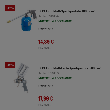
-47 %
BGS Druckluft-Sprühpistole 1000 cm³
Art.-Nr.
69134947
Lieferzeit: 2-3 Arbeitstage
26,93 €
UVP
14,39 €
inkl. MwSt.
-42 %
BGS Druckluft-Farb-Sprühpistole 500 cm³
Art.-Nr.
67234374
Lieferzeit: 2-3 Arbeitstage
30,96 €
UVP
17,99 €
inkl. MwSt.