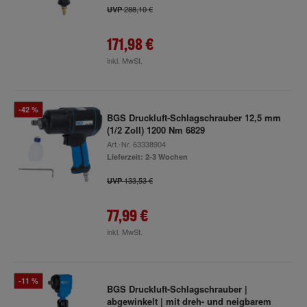
288,10 €
UVP
171,98 €
inkl. MwSt.
-42 %
BGS Druckluft-Schlagschrauber 12,5 mm
(1/2 Zoll) 1200 Nm 6829
Art.-Nr.
63338904
Lieferzeit: 2-3 Wochen
133,53 €
UVP
77,99 €
inkl. MwSt.
-11 %
BGS Druckluft-Schlagschrauber |
abgewinkelt | mit dreh- und neigbarem