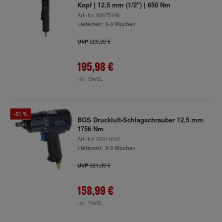
Kopf | 12,5 mm (1/2") | 650 Nm
Art.-Nr.
98675196
Lieferzeit: 2-3 Wochen
220,20 €
UVP
195,98 €
inkl. MwSt.
-51 %
BGS Druckluft-Schlagschrauber 12,5 mm
1756 Nm
Art.-Nr.
68414040
Lieferzeit: 2-3 Wochen
321,39 €
UVP
158,99 €
inkl. MwSt.