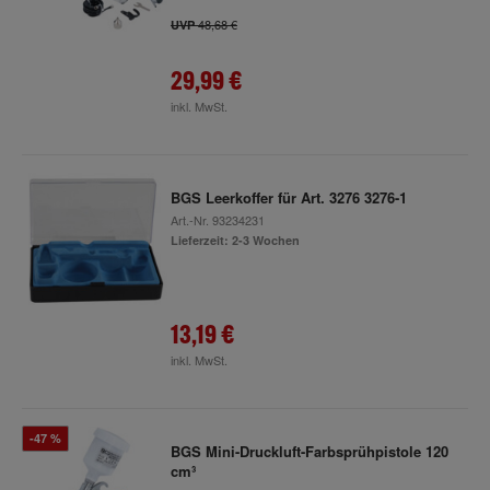
48,68 €
UVP
29,99 €
inkl. MwSt.
BGS Leerkoffer für Art. 3276 3276-1
Art.-Nr.
93234231
Lieferzeit: 2-3 Wochen
13,19 €
inkl. MwSt.
-47 %
BGS Mini-Druckluft-Farbsprühpistole 120
cm³