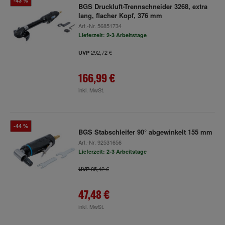
-43 %
BGS Druckluft-Trennschneider 3268, extra
lang, flacher Kopf, 376 mm
Art.-Nr.
56851734
Lieferzeit: 2-3 Arbeitstage
292,72 €
UVP
166,99 €
inkl. MwSt.
-44 %
BGS Stabschleifer 90° abgewinkelt 155 mm
Art.-Nr.
92531656
Lieferzeit: 2-3 Arbeitstage
85,42 €
UVP
47,48 €
inkl. MwSt.