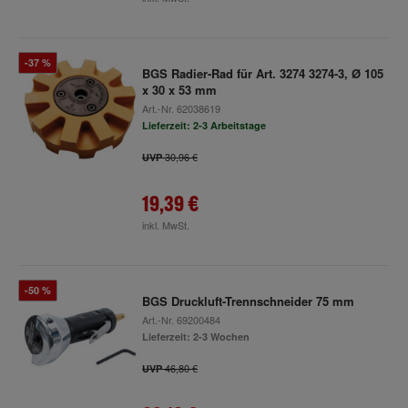
-37 %
BGS Radier-Rad für Art. 3274 3274-3, Ø 105
x 30 x 53 mm
Art.-Nr.
62038619
Lieferzeit: 2-3 Arbeitstage
30,96 €
UVP
19,39 €
inkl. MwSt.
-50 %
BGS Druckluft-Trennschneider 75 mm
Art.-Nr.
69200484
Lieferzeit: 2-3 Wochen
46,80 €
UVP