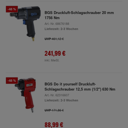
-48 %
BGS Druckluft-Schlagschrauber 20 mm
1756 Nm
Art.-Nr.
68676188
Lieferzeit: 2-3 Wochen
461,12 €
UVP
241,99 €
inkl. MwSt.
-48 %
BGS Do it yourself Druckluft-
Schlagschrauber 12,5 mm (1/2") 630 Nm
Art.-Nr.
62316607
Lieferzeit: 2-3 Wochen
171,86 €
UVP
88,99 €