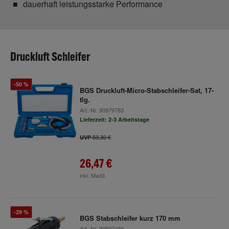
dauerhaft leistungsstarke Performance
Druckluft Schleifer
-50 %
BGS Druckluft-Micro-Stabschleifer-Sat, 17-
tlg.
Art.-Nr.
90979783
Lieferzeit: 2-3 Arbeitstage
53,30 €
UVP
26,47 €
inkl. MwSt.
-29 %
BGS Stabschleifer kurz 170 mm
Art.-Nr.
92597193