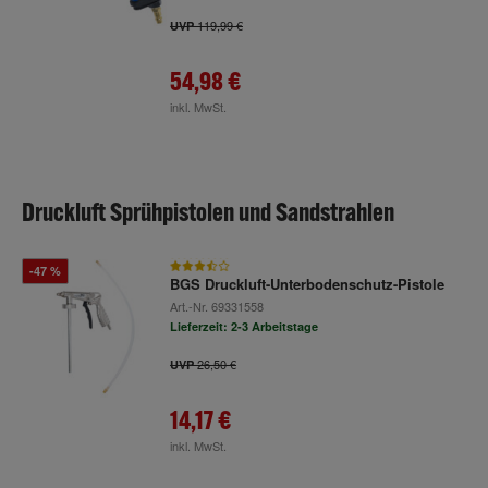
119,99 €
UVP
54,98 €
inkl. MwSt.
Druckluft Sprühpistolen und Sandstrahlen
-47 %
BGS Druckluft-Unterbodenschutz-Pistole
Art.-Nr.
69331558
Lieferzeit: 2-3 Arbeitstage
26,50 €
UVP
14,17 €
inkl. MwSt.