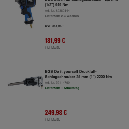
(1/2") 949 Nm
Art.-Nr.
62382144
Lieferzeit: 2-3 Wochen
341,84 €
UVP
181,99 €
inkl. MwSt.
BGS Do it yourself Druckluft-
Schlagschrauber 25 mm (1") 2200 Nm
Art.-Nr.
55114760
Lieferzeit: 1 Arbeitstag
249,98 €
inkl. MwSt.