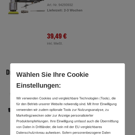
Art.-Nr.
94293932
Lieferzeit: 2-3 Wochen
39,49 €
inkl. MwSt.
Druckluft Schlagschrauber
Wählen Sie Ihre Cookie
Einstellungen:
BGS Do it yourself Druckluft-
Schlagschrauber mit Werkzeugsatz 12,5
Wir verwenden Cookies und vergleichbare Technologien (Tools), die
mm 312 Nm 16-tlg.
für den Betrieb unserer Website notwendig sind. Mit Ihrer Einwilligung
Art.-Nr.
57670703
verwenden wir zudem optionale Tools zur Nutzungsanalyse, zu
Lieferzeit: 1 Arbeitstag
Marketingzwecken oder zur Anzeige personalisierter
Produktempfehlungen. Ihre Einwilligung umfasst auch die Übermittlung
von Daten in Drittländer, die kein mit der EU vergleichbares
Datenschutzniveau aufweisen. Sofern personenbezogene Daten