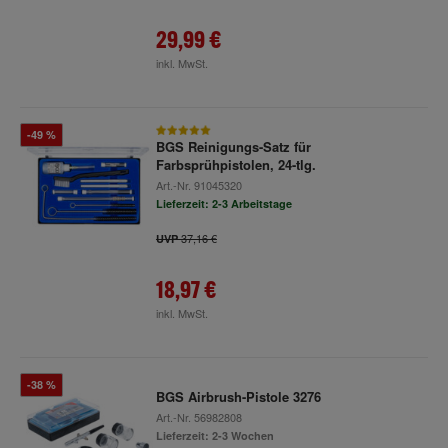
29,99 €
inkl. MwSt.
-49 %
BGS Reinigungs-Satz für
Farbsprühpistolen, 24-tlg.
Art.-Nr.
91045320
Lieferzeit: 2-3 Arbeitstage
37,16 €
UVP
18,97 €
inkl. MwSt.
-38 %
BGS Airbrush-Pistole 3276
Art.-Nr.
56982808
Lieferzeit: 2-3 Wochen