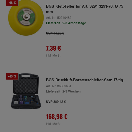
-48 %
BGS Klett-Teller für Art. 3291 3291-70, Ø 75
mm
Art.-Nr.
52540485
Lieferzeit: 2-3 Arbeitstage
14,25 €
UVP
7,39 €
inkl. MwSt.
-45 %
BGS Druckluft-Borstenschleifer-Satz 17-tlg.
Art.-Nr.
86835661
Lieferzeit: 2-3 Wochen
309,42 €
UVP
168,98 €
inkl. MwSt.