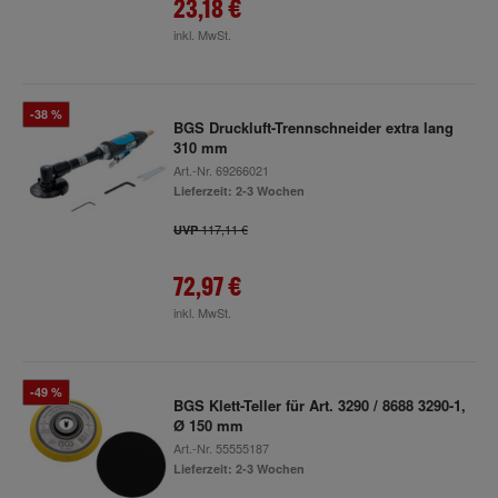
23,18 €
inkl. MwSt.
-38 %
BGS Druckluft-Trennschneider extra lang
310 mm
Art.-Nr.
69266021
Lieferzeit: 2-3 Wochen
117,11 €
UVP
72,97 €
inkl. MwSt.
-49 %
BGS Klett-Teller für Art. 3290 / 8688 3290-1,
Ø 150 mm
Art.-Nr.
55555187
Lieferzeit: 2-3 Wochen