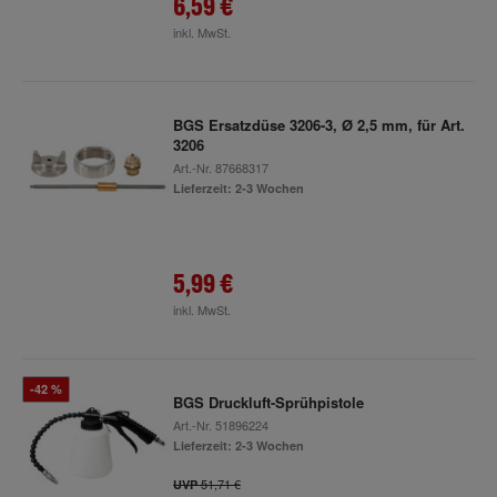
6,59 €
inkl. MwSt.
BGS Ersatzdüse 3206-3, Ø 2,5 mm, für Art.
3206
Art.-Nr.
87668317
Lieferzeit: 2-3 Wochen
5,99 €
inkl. MwSt.
-42 %
BGS Druckluft-Sprühpistole
Art.-Nr.
51896224
Lieferzeit: 2-3 Wochen
51,71 €
UVP