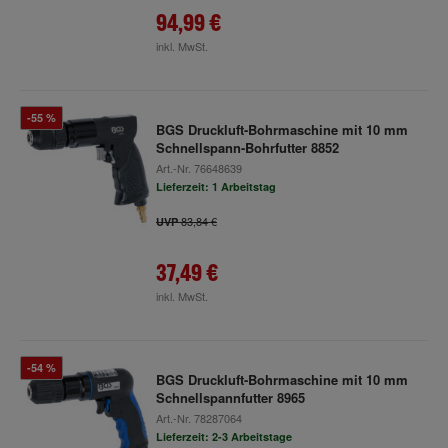
94,99 €
inkl. MwSt.
-55 %
BGS Druckluft-Bohrmaschine mit 10 mm
Schnellspann-Bohrfutter 8852
Art.-Nr.
76648639
Lieferzeit: 1 Arbeitstag
83,84 €
UVP
37,49 €
inkl. MwSt.
-54 %
BGS Druckluft-Bohrmaschine mit 10 mm
Schnellspannfutter 8965
Art.-Nr.
78287064
Lieferzeit: 2-3 Arbeitstage