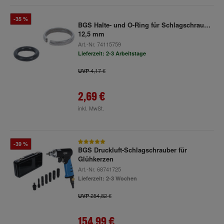
-35 %
BGS Halte- und O-Ring für Schlagschrauber
12,5 mm
Art.-Nr.
74115759
Lieferzeit: 2-3 Arbeitstage
4,17 €
UVP
2,69 €
inkl. MwSt.
-39 %
BGS Druckluft-Schlagschrauber für
Glühkerzen
Art.-Nr.
68741725
Lieferzeit: 2-3 Wochen
254,82 €
UVP
154,99 €