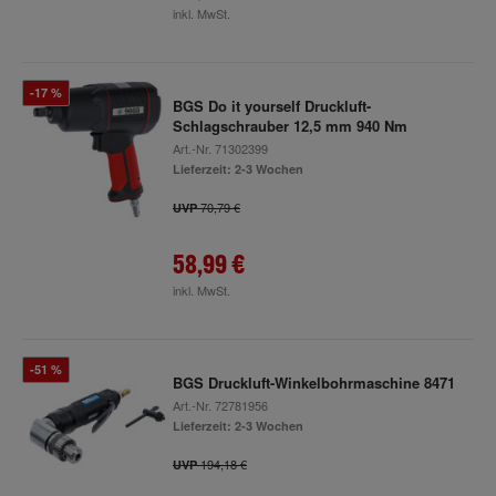
inkl. MwSt.
-17 %
BGS Do it yourself Druckluft-
Schlagschrauber 12,5 mm 940 Nm
Art.-Nr.
71302399
Lieferzeit: 2-3 Wochen
70,79 €
UVP
58,99 €
inkl. MwSt.
-51 %
BGS Druckluft-Winkelbohrmaschine 8471
Art.-Nr.
72781956
Lieferzeit: 2-3 Wochen
194,18 €
UVP