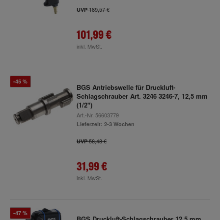
189,57 €
UVP
101,99 €
inkl. MwSt.
-45 %
BGS Antriebswelle für Druckluft-
Schlagschrauber Art. 3246 3246-7, 12,5 mm
(1/2")
Art.-Nr.
56603779
Lieferzeit: 2-3 Wochen
58,48 €
UVP
31,99 €
inkl. MwSt.
-47 %
BGS Druckluft-Schlagschrauber 12,5 mm