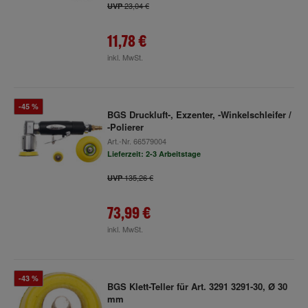
23,04 €
UVP
11,78 €
inkl. MwSt.
-45 %
BGS Druckluft-, Exzenter, -Winkelschleifer /
-Polierer
Art.-Nr.
66579004
Lieferzeit: 2-3 Arbeitstage
135,26 €
UVP
73,99 €
inkl. MwSt.
-43 %
BGS Klett-Teller für Art. 3291 3291-30, Ø 30
mm