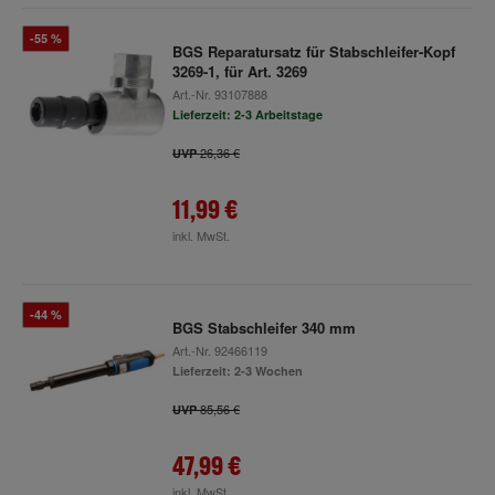
-55 %
BGS Reparatursatz für Stabschleifer-Kopf
3269-1, für Art. 3269
Art.-Nr.
93107888
Lieferzeit: 2-3 Arbeitstage
26,36 €
UVP
11,99 €
inkl. MwSt.
-44 %
BGS Stabschleifer 340 mm
Art.-Nr.
92466119
Lieferzeit: 2-3 Wochen
85,56 €
UVP
47,99 €
inkl. MwSt.