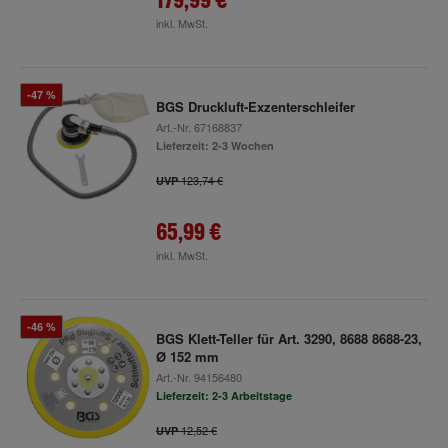
inkl. MwSt.
-47 %
BGS Druckluft-Exzenterschleifer
Art.-Nr.
67168837
Lieferzeit: 2-3 Wochen
123,74 €
UVP
65,99 €
inkl. MwSt.
-46 %
BGS Klett-Teller für Art. 3290, 8688 8688-23,
Ø 152 mm
Art.-Nr.
94156480
Lieferzeit: 2-3 Arbeitstage
12,52 €
UVP