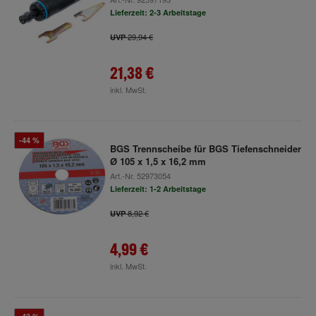
Lieferzeit: 2-3 Arbeitstage
29,94 €
UVP
21,38 €
inkl. MwSt.
-44 %
BGS Trennscheibe für BGS Tiefenschneider
Ø 105 x 1,5 x 16,2 mm
Art.-Nr.
52973054
Lieferzeit: 1-2 Arbeitstage
8,92 €
UVP
4,99 €
inkl. MwSt.