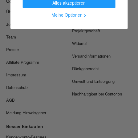
Contorion
Unser Service
Alles akzeptieren
Über uns
Soforthilfe / FAQ
Meine Optionen
>
Jobs
Zusammenarbeit &
Projektgeschäft
Team
Widerruf
Presse
Versandinformationen
Affiliate Programm
Rückgaberecht
Impressum
Umwelt und Entsorgung
Datenschutz
Nachhaltigkeit bei Contorion
AGB
Meldung Hinweisgeber
Besser Einkaufen
Kundenkonto-Features