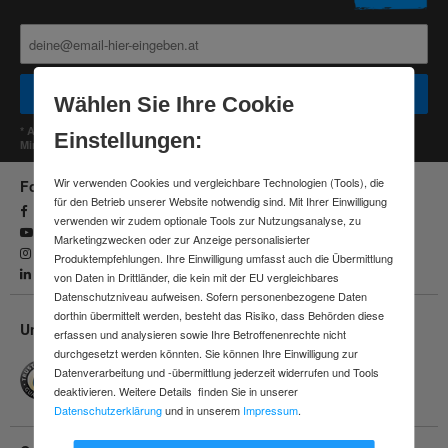
Für Geschäftskunden
Für Privatkunden
Wählen Sie Ihre Cookie
* Alle Daten werden vertraulich behandelt. Abmeldung jederzeit möglich.
Einstellungen:
Mindestbestellwert 100 EUR.
Wir verwenden Cookies und vergleichbare Technologien (Tools), die
Folge uns
für den Betrieb unserer Website notwendig sind. Mit Ihrer Einwilligung
Facebook
verwenden wir zudem optionale Tools zur Nutzungsanalyse, zu
YouTube
Marketingzwecken oder zur Anzeige personalisierter
Instagram
Produktempfehlungen. Ihre Einwilligung umfasst auch die Übermittlung
Linkedin
von Daten in Drittländer, die kein mit der EU vergleichbares
Datenschutzniveau aufweisen. Sofern personenbezogene Daten
dorthin übermittelt werden, besteht das Risiko, dass Behörden diese
Unsere Leistungen
erfassen und analysieren sowie Ihre Betroffenenrechte nicht
durchgesetzt werden könnten. Sie können Ihre Einwilligung zur
Schnelle Lieferung
Datenverarbeitung und -übermittlung jederzeit widerrufen und Tools
Versandkostenfrei ab 150 €
deaktivieren. Weitere Details finden Sie in unserer
30 Tage Rückgaberecht
Datenschutzerklärung
und in unserem
Impressum
.