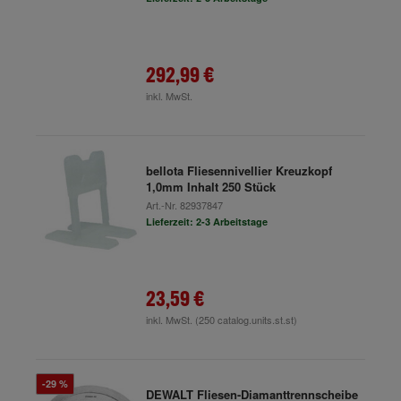
292,99 €
inkl. MwSt.
bellota Fliesennivellier Kreuzkopf
1,0mm Inhalt 250 Stück
Art.-Nr.
82937847
Lieferzeit: 2-3 Arbeitstage
23,59 €
inkl. MwSt.
(250 catalog.units.st.st)
-29 %
DEWALT Fliesen-Diamanttrennscheibe