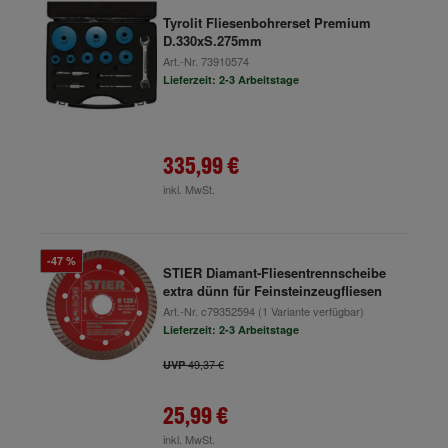
Tyrolit Fliesenbohrerset Premium
D.330xS.275mm
Art.-Nr.
73910574
Lieferzeit: 2-3 Arbeitstage
335,99 €
inkl. MwSt.
-47 %
STIER Diamant-Fliesentrennscheibe
extra dünn für Feinsteinzeugfliesen
Art.-Nr.
c79352594
(1 Variante verfügbar)
Lieferzeit: 2-3 Arbeitstage
49,37 €
UVP
25,99 €
inkl. MwSt.