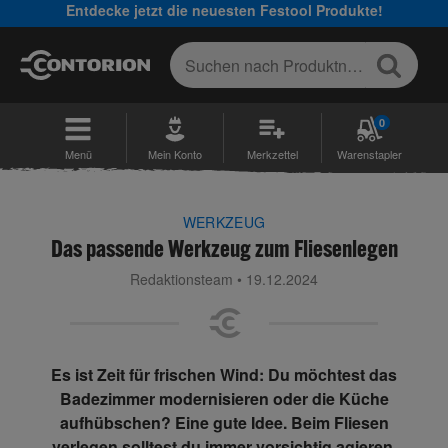
Entdecke jetzt die neuesten Festool Produkte!
0
Menü
Mein Konto
Merkzettel
Warenstapler
WERKZEUG
Das passende Werkzeug zum Fliesenlegen
Redaktionsteam • 19.12.2024
Es ist Zeit für frischen Wind: Du möchtest das
Badezimmer modernisieren oder die Küche
aufhübschen? Eine gute Idee. Beim Fliesen
verlegen solltest du immer vorsichtig agieren.