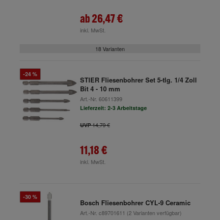
ab
26,47 €
inkl. MwSt.
18 Varianten
-24 %
STIER Fliesenbohrer Set 5-tlg. 1/4 Zoll
Bit 4 - 10 mm
Art.-Nr.
60611399
Lieferzeit: 2-3 Arbeitstage
14,79 €
UVP
11,18 €
inkl. MwSt.
-30 %
Bosch Fliesenbohrer CYL-9 Ceramic
Art.-Nr.
c89701611
(2 Varianten verfügbar)