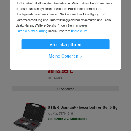
dorthin übermittelt werden, besteht das Risiko, dass Behörden diese
erfassen und analysieren sowie Ihre Betroffenenrechte nicht
Alles fürs Fliesenlegen
durchgesetzt werden könnten. Sie können Ihre Einwilligung zur
Datenverarbeitung und -übermittlung jederzeit widerrufen und Tools
deaktivieren. Weitere Details finden Sie in unserer
-15 %
Datenschutzerklärung
und in unserem
Impressum
.
STIER Fliesen-Bohrkrone M14
Art.-Nr.
c51255300
(17 Varianten verfügbar)
Alles akzeptieren
Lieferzeit: 2-3 Arbeitstage
Meine Optionen
>
21,87 €
UVP
ab
18,59 €
inkl. MwSt.
17 Varianten
STIER Diamant-Fliesenbohrer Set 5 tlg.
Art.-Nr.
79794816
Lieferzeit: 2-3 Arbeitstage