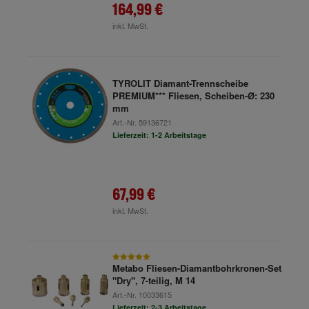
164,99 €
inkl. MwSt.
TYROLIT Diamant-Trennscheibe
PREMIUM*** Fliesen, Scheiben-Ø: 230
mm
Art.-Nr.
59136721
Lieferzeit: 1-2 Arbeitstage
67,99 €
inkl. MwSt.
Metabo Fliesen-Diamantbohrkronen-Set
"Dry", 7-teilig, M 14
Art.-Nr.
10033615
Lieferzeit: 2-3 Arbeitstage