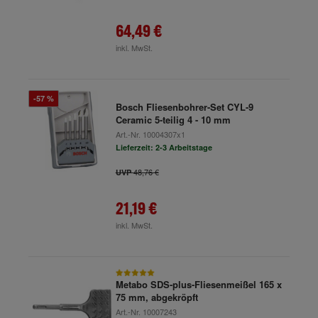
64,49 €
inkl. MwSt.
-57 %
Bosch Fliesenbohrer-Set CYL-9
Ceramic 5-teilig 4 - 10 mm
Art.-Nr.
10004307x1
Lieferzeit: 2-3 Arbeitstage
48,76 €
UVP
21,19 €
inkl. MwSt.
Metabo SDS-plus-Fliesenmeißel 165 x
75 mm, abgekröpft
Art.-Nr.
10007243