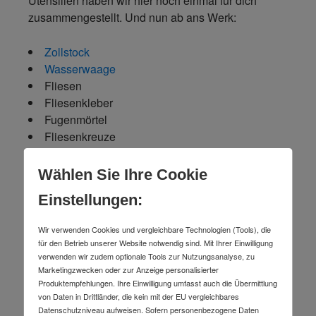
Utensilien haben wir hier noch einmal für dich
zusammengestellt. Und nun ab ans Werk:
Zollstock
Wasserwaage
Fliesen
Fliesenkleber
Fugenmörtel
Fliesenkreuze
Abdichtung
Spachtelmasse
Wählen Sie Ihre Cookie
Silikon
Einstellungen:
Zahnspachtel
Gummihammer
Wir verwenden Cookies und vergleichbare Technologien (Tools), die
Fliesenschneider
für den Betrieb unserer Website notwendig sind. Mit Ihrer Einwilligung
Diamant-Trennscheibe
verwenden wir zudem optionale Tools zur Nutzungsanalyse, zu
Marketingzwecken oder zur Anzeige personalisierter
Fugengummi
Produktempfehlungen. Ihre Einwilligung umfasst auch die Übermittlung
Gummiwischer
von Daten in Drittländer, die kein mit der EU vergleichbares
Fugenglätter
Datenschutzniveau aufweisen. Sofern personenbezogene Daten