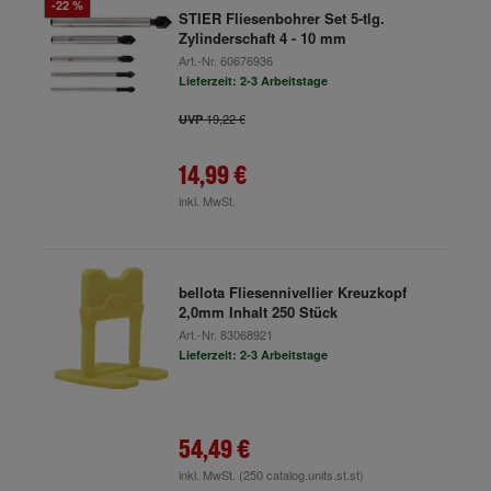
-22 %
STIER Fliesenbohrer Set 5-tlg.
Zylinderschaft 4 - 10 mm
Art.-Nr.
60676936
Lieferzeit: 2-3 Arbeitstage
19,22 €
UVP
14,99 €
inkl. MwSt.
bellota Fliesennivellier Kreuzkopf
2,0mm Inhalt 250 Stück
Art.-Nr.
83068921
Lieferzeit: 2-3 Arbeitstage
54,49 €
inkl. MwSt.
(250 catalog.units.st.st)