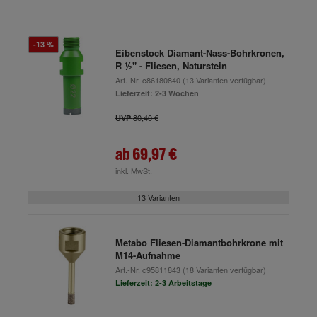
-13 %
Eibenstock Diamant-Nass-Bohrkronen,
R ½" - Fliesen, Naturstein
Art.-Nr.
c86180840
(13 Varianten verfügbar)
Lieferzeit: 2-3 Wochen
80,40 €
UVP
ab
69,97 €
inkl. MwSt.
13 Varianten
Metabo Fliesen-Diamantbohrkrone mit
M14-Aufnahme
Art.-Nr.
c95811843
(18 Varianten verfügbar)
Lieferzeit: 2-3 Arbeitstage