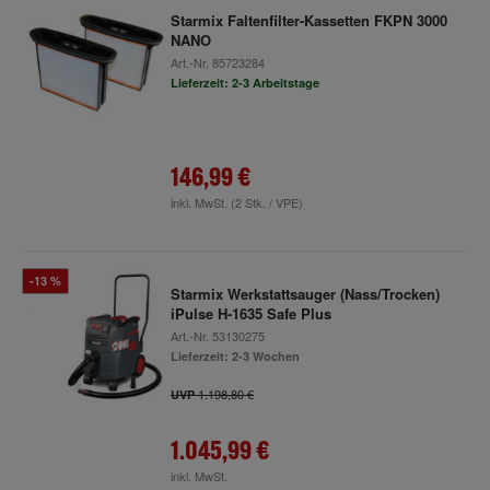
Starmix Faltenfilter-Kassetten FKPN 3000
NANO
Art.-Nr.
85723284
Lieferzeit: 2-3 Arbeitstage
146,99 €
inkl. MwSt.
(2 Stk. / VPE)
-13 %
Starmix Werkstattsauger (Nass/Trocken)
iPulse H-1635 Safe Plus
Art.-Nr.
53130275
Lieferzeit: 2-3 Wochen
1.198,80 €
UVP
1.045,99 €
inkl. MwSt.