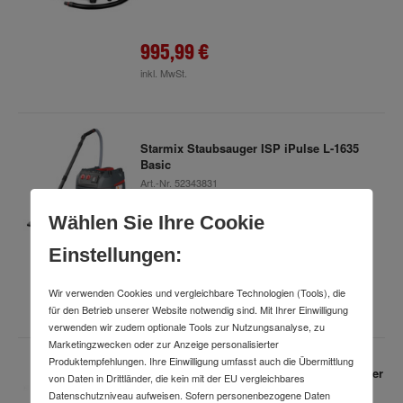
995,99 €
inkl. MwSt.
Starmix Staubsauger ISP iPulse L-1635
Basic
Art.-Nr.
52343831
Lieferzeit: 2-3 Wochen
Wählen Sie Ihre Cookie
Einstellungen:
828,98 €
Wir verwenden Cookies und vergleichbare Technologien (Tools), die
inkl. MwSt.
für den Betrieb unserer Website notwendig sind. Mit Ihrer Einwilligung
verwenden wir zudem optionale Tools zur Nutzungsanalyse, zu
Marketingzwecken oder zur Anzeige personalisierter
Produktempfehlungen. Ihre Einwilligung umfasst auch die Übermittlung
Starmix Nass- und Trocken-Werkstattsauger
von Daten in Drittländer, die kein mit der EU vergleichbares
iPulse L-1635 Top
Datenschutzniveau aufweisen. Sofern personenbezogene Daten