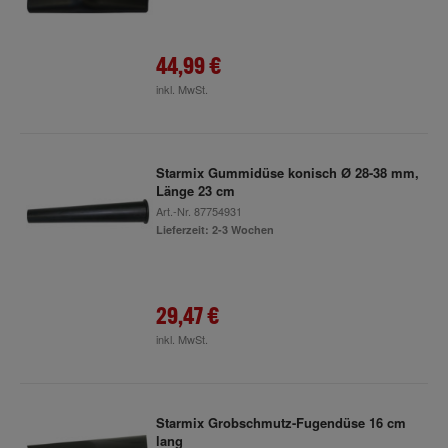
44,99 €
inkl. MwSt.
Starmix Gummidüse konisch Ø 28-38 mm,
Länge 23 cm
Art.-Nr.
87754931
Lieferzeit: 2-3 Wochen
29,47 €
inkl. MwSt.
Starmix Grobschmutz-Fugendüse 16 cm
lang