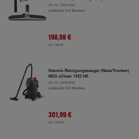
Art.-Nr.
52631830
Lieferzeit: 2-3 Wochen
198,98 €
inkl. MwSt.
Starmix Reinigungssauger (Nass/Trocken)
NSG uClean 1432 HK
Art.-Nr.
84084859
Lieferzeit: 2-3 Wochen
301,99 €
inkl. MwSt.