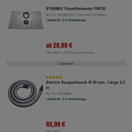
STARMIX Vliesfilterbeutel FBV20
Art.-Nr.
c50469109
(2 Varianten verfügbar)
Lieferzeit: 2-3 Arbeitstage
ab
28,99 €
inkl. MwSt.
(5 Stück pro Packung)
2 Varianten
Starmix Saugschlauch Ø 35 mm, Länge 3,2
m
Art.-Nr.
96536889
Lieferzeit: 2-3 Arbeitstage
65,99 €
inkl. MwSt.