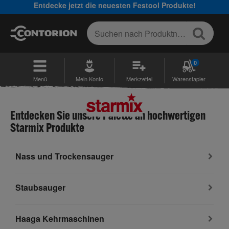
Entdecke jetzt die neuesten Festool Produkte!
0
Menü
Mein Konto
Merkzettel
Warenstapler
Entdecken Sie unsere Palette an hochwertigen
Starmix Produkte
Nass und Trockensauger
Staubsauger
Haaga Kehrmaschinen