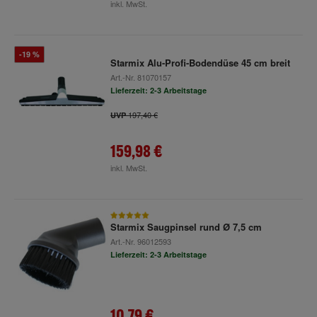
inkl. MwSt.
-19 %
Starmix Alu-Profi-Bodendüse 45 cm breit
Art.-Nr.
81070157
Lieferzeit: 2-3 Arbeitstage
197,40 €
UVP
159,98 €
inkl. MwSt.
Starmix Saugpinsel rund Ø 7,5 cm
Art.-Nr.
96012593
Lieferzeit: 2-3 Arbeitstage
10,79 €