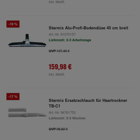
inkl. MwSt.
-19 %
Starmix Alu-Profi-Bodendüse 45 cm breit
Art.-Nr.
81070157
Lieferzeit: 2-3 Arbeitstage
197,40 €
UVP
159,98 €
inkl. MwSt.
-17 %
Starmix Ersatzschlauch für Haartrockner
TB-C1
Art.-Nr.
94761752
Lieferzeit: 2-3 Wochen
98,82 €
UVP