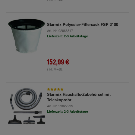
Starmix Polyester-Filtersack FSP 3100
Art.-Nr.
92866817
Lieferzeit: 2-3 Arbeitstage
152,99 €
inkl. MwSt.
Starmix Haushalts-Zubehörset mit
Teleskoprohr
Art.-Nr.
99027295
Lieferzeit: 2-3 Arbeitstage