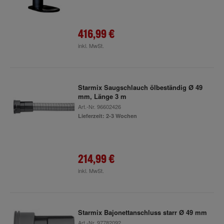
416,99 €
inkl. MwSt.
Starmix Saugschlauch ölbeständig Ø 49
mm, Länge 3 m
Art.-Nr.
96602426
Lieferzeit: 2-3 Wochen
214,99 €
inkl. MwSt.
Starmix Bajonettanschluss starr Ø 49 mm
Art.-Nr.
97782092