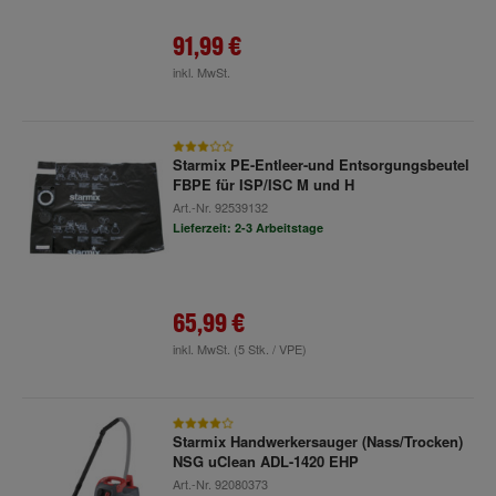
91,99 €
inkl. MwSt.
Starmix PE-Entleer-und Entsorgungsbeutel
FBPE für ISP/ISC M und H
Art.-Nr.
92539132
Lieferzeit: 2-3 Arbeitstage
65,99 €
inkl. MwSt.
(5 Stk. / VPE)
Starmix Handwerkersauger (Nass/Trocken)
NSG uClean ADL-1420 EHP
Art.-Nr.
92080373