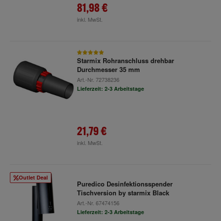
81,98 €
inkl. MwSt.
Starmix Rohranschluss drehbar
Durchmesser 35 mm
Art.-Nr.
72738236
Lieferzeit: 2-3 Arbeitstage
21,79 €
inkl. MwSt.
Outlet Deal
Puredico Desinfektionsspender
Tischversion by starmix Black
Art.-Nr.
67474156
Lieferzeit: 2-3 Arbeitstage