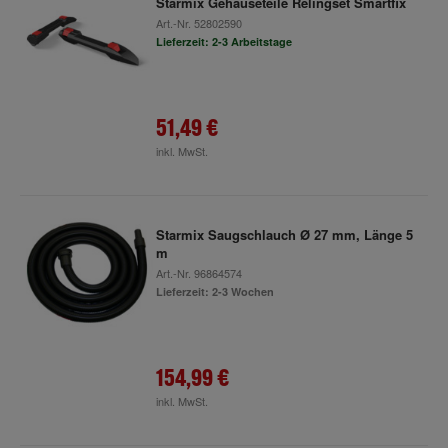
Starmix Gehäuseteile Relingset Smartfix
Art.-Nr.
52802590
Lieferzeit: 2-3 Arbeitstage
51,49 €
inkl. MwSt.
Starmix Saugschlauch Ø 27 mm, Länge 5
m
Art.-Nr.
96864574
Lieferzeit: 2-3 Wochen
154,99 €
inkl. MwSt.