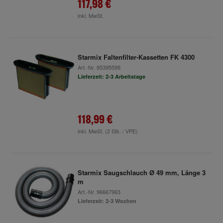
117,98 €
inkl. MwSt.
Starmix Faltenfilter-Kassetten FK 4300
Art.-Nr.
85395599
Lieferzeit: 2-3 Arbeitstage
118,99 €
inkl. MwSt.
(2 Stk. / VPE)
Starmix Saugschlauch Ø 49 mm, Länge 3
m
Art.-Nr.
96667963
Lieferzeit: 2-3 Wochen