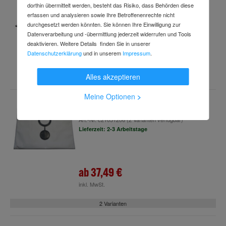
Art.-Nr.
52409368
dorthin übermittelt werden, besteht das Risiko, dass Behörden diese
Lieferzeit: 2-4 Arbeitstage
erfassen und analysieren sowie Ihre Betroffenenrechte nicht
durchgesetzt werden könnten. Sie können Ihre Einwilligung zur
Datenverarbeitung und -übermittlung jederzeit widerrufen und Tools
deaktivieren. Weitere Details finden Sie in unserer
919,99 €
Datenschutzerklärung
und in unserem
Impressum
.
inkl. MwSt.
Alles akzeptieren
Meine Optionen
>
Starmix Vliesfilterbeutel FBV 25-35
Art.-Nr.
c21051206
(2 Varianten verfügbar)
Lieferzeit: 2-3 Arbeitstage
ab
37,49 €
inkl. MwSt.
2 Varianten