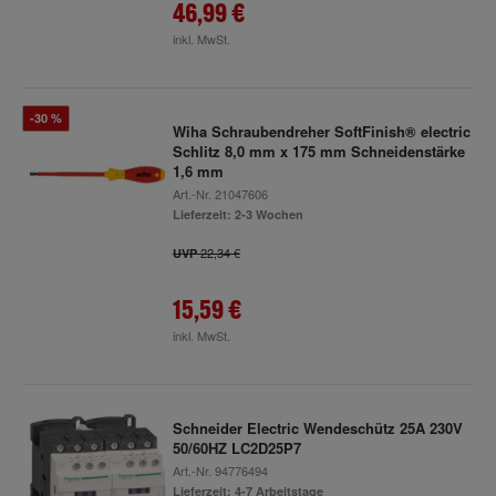
46,99 €
inkl. MwSt.
-30 %
Wiha Schraubendreher SoftFinish® electric
Schlitz 8,0 mm x 175 mm Schneidenstärke
1,6 mm
Art.-Nr.
21047606
Lieferzeit: 2-3 Wochen
22,34 €
UVP
15,59 €
inkl. MwSt.
Schneider Electric Wendeschütz 25A 230V
50/60HZ LC2D25P7
Art.-Nr.
94776494
Lieferzeit: 4-7 Arbeitstage