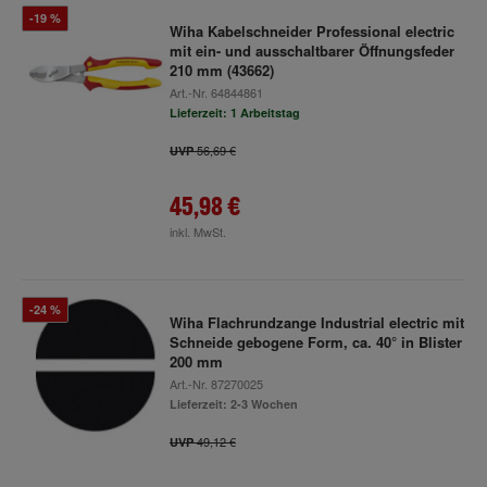
-19 %
Wiha Kabelschneider Professional electric
mit ein- und ausschaltbarer Öffnungsfeder
210 mm (43662)
Art.-Nr.
64844861
Lieferzeit: 1 Arbeitstag
56,69 €
UVP
45,98 €
inkl. MwSt.
-24 %
Wiha Flachrundzange Industrial electric mit
Schneide gebogene Form, ca. 40° in Blister
200 mm
Art.-Nr.
87270025
Lieferzeit: 2-3 Wochen
49,12 €
UVP