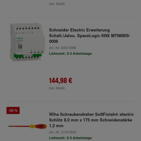
inkl. MwSt.
Schneider Electric Erweiterung
Schalt./Jalou. SpaceLogic KNX MTN6805-
0008
Art.-Nr.
83574398
Lieferzeit: 2-3 Arbeitstage
144,98 €
inkl. MwSt.
-35 %
Wiha Schraubendreher SoftFinish® electric
Schlitz 8,0 mm x 175 mm Schneidenstärke
1,2 mm
Art.-Nr.
21047605
Lieferzeit: 2-3 Arbeitstage