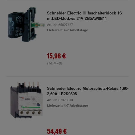
Schneider Electric Hilfsschalterblock 1S
m.LED-Mod.ws 24V ZB5AW0B11
Art.-Nr.
65027427
Lieferzeit: 4-7 Arbeitstage
15,98 €
inkl. MwSt.
Schneider Electric Motorschutz-Relais 1,80-
2,60A LR2K0308
Art.-Nr.
87370813
Lieferzeit: 4-7 Arbeitstage
54,49 €