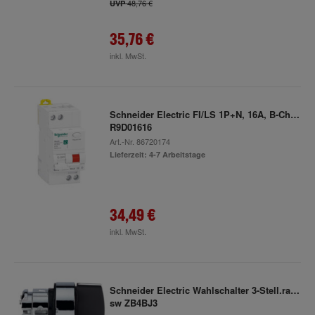
48,76 €
UVP
35,76 €
inkl. MwSt.
Schneider Electric FI/LS 1P+N, 16A, B-Char.
R9D01616
Art.-Nr.
86720174
Lieferzeit: 4-7 Arbeitstage
34,49 €
inkl. MwSt.
Schneider Electric Wahlschalter 3-Stell.rast.
sw ZB4BJ3