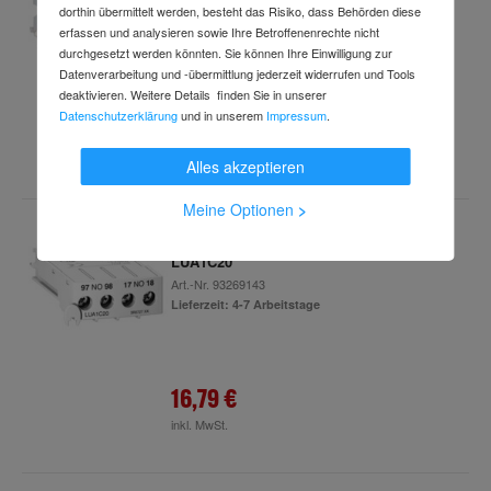
Art.-Nr.
60439837
dorthin übermittelt werden, besteht das Risiko, dass Behörden diese
Lieferzeit: 4-7 Arbeitstage
erfassen und analysieren sowie Ihre Betroffenenrechte nicht
durchgesetzt werden könnten. Sie können Ihre Einwilligung zur
Datenverarbeitung und -übermittlung jederzeit widerrufen und Tools
deaktivieren. Weitere Details finden Sie in unserer
Datenschutzerklärung
und in unserem
Impressum
.
9,59 €
inkl. MwSt.
Alles akzeptieren
Meine Optionen
>
Schneider Electric Hilfsschalter 2S
LUA1C20
Art.-Nr.
93269143
Lieferzeit: 4-7 Arbeitstage
16,79 €
inkl. MwSt.