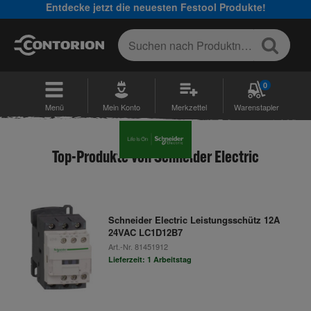
Entdecke jetzt die neuesten Festool Produkte!
0
Menü
Mein Konto
Merkzettel
Warenstapler
Top-Produkte von Schneider Electric
Schneider Electric Leistungsschütz 12A
24VAC LC1D12B7
Art.-Nr.
81451912
Lieferzeit: 1 Arbeitstag