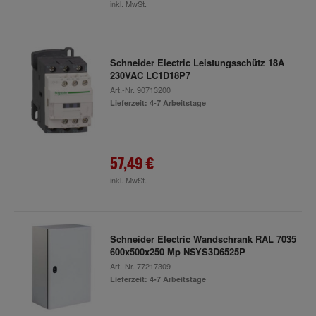
inkl. MwSt.
Schneider Electric Leistungsschütz 18A
230VAC LC1D18P7
Art.-Nr.
90713200
Lieferzeit: 4-7 Arbeitstage
57,49 €
inkl. MwSt.
Schneider Electric Wandschrank RAL 7035
600x500x250 Mp NSYS3D6525P
Art.-Nr.
77217309
Lieferzeit: 4-7 Arbeitstage