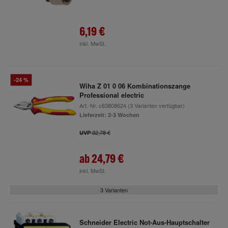
6,19 €
inkl. MwSt.
-24 %
Wiha Z 01 0 06 Kombinationszange
Professional electric
Art.-Nr.
c63808624
(3 Varianten verfügbar)
Lieferzeit: 2-3 Wochen
32,78 €
UVP
ab
24,79 €
inkl. MwSt.
3 Varianten
Schneider Electric Not-Aus-Hauptschalter