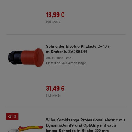
13,99 €
inkl. MwSt.
Schneider Electric Pilztaste D=40 rt
m.Drehentr. ZA2BS844
Art.-Nr.
99101936
Lieferzeit: 4-7 Arbeitstage
31,49 €
inkl. MwSt.
-24 %
Wiha Kombizange Professional electric mit
DynamicJoint® und OptiGrip mit extra
langer Schneide in Blister 200 mm