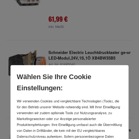
61,99 €
inkl. MwSt.
Schneider Electric Leuchtdrucktaster ge-or
LED-Modul,24V,1S,1Ö XB4BW35B5
Art.-Nr.
61685040
Lieferzeit: 4-7 Arbeitstage
Wählen Sie Ihre Cookie
Einstellungen:
31,99 €
Wir verwenden Cookies und vergleichbare Technologien (Tools), die
inkl. MwSt.
für den Betrieb unserer Website notwendig sind. Mit Ihrer Einwilligung
verwenden wir zudem optionale Tools zur Nutzungsanalyse, zu
Marketingzwecken oder zur Anzeige personalisierter
Produktempfehlungen. Ihre Einwilligung umfasst auch die Übermittlung
Schneider Electric Leuchtdrucktaster fl, ws
von Daten in Drittländer, die kein mit der EU vergleichbares
LED-Modul ZB4BW313
Datenschutzniveau aufweisen. Sofern personenbezogene Daten