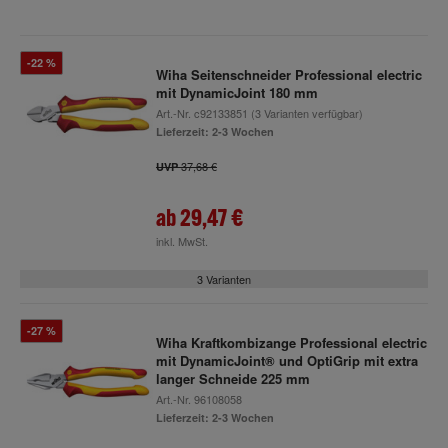
-22 %
Wiha Seitenschneider Professional electric
mit DynamicJoint 180 mm
Art.-Nr.
c92133851
(3 Varianten verfügbar)
Lieferzeit: 2-3 Wochen
37,68 €
UVP
ab
29,47 €
inkl. MwSt.
3 Varianten
-27 %
Wiha Kraftkombizange Professional electric
mit DynamicJoint® und OptiGrip mit extra
langer Schneide 225 mm
Art.-Nr.
96108058
Lieferzeit: 2-3 Wochen