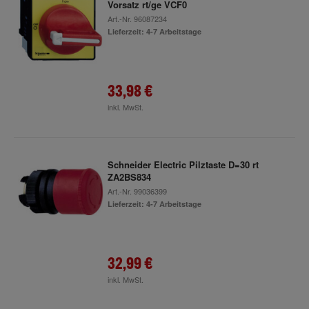
Vorsatz rt/ge VCF0
Art.-Nr.
96087234
Lieferzeit: 4-7 Arbeitstage
33,98 €
inkl. MwSt.
Schneider Electric Pilztaste D=30 rt
ZA2BS834
Art.-Nr.
99036399
Lieferzeit: 4-7 Arbeitstage
32,99 €
inkl. MwSt.