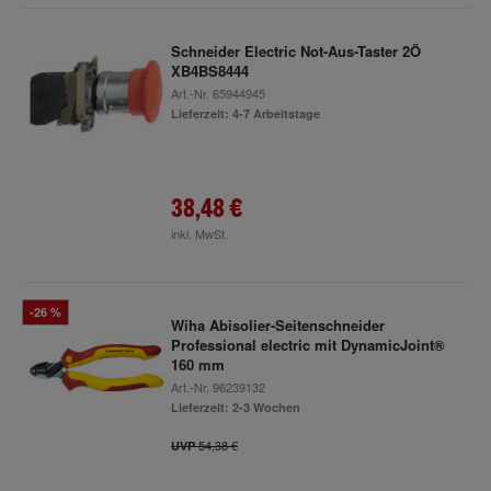
Schneider Electric Not-Aus-Taster 2Ö
XB4BS8444
Art.-Nr.
65944945
Lieferzeit: 4-7 Arbeitstage
38,48 €
inkl. MwSt.
-26 %
Wiha Abisolier-Seitenschneider
Professional electric mit DynamicJoint®
160 mm
Art.-Nr.
96239132
Lieferzeit: 2-3 Wochen
54,38 €
UVP