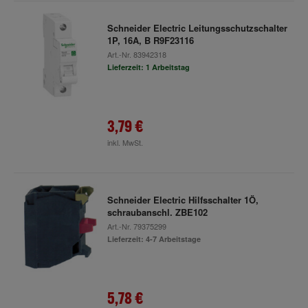
Schneider Electric Leitungsschutzschalter
1P, 16A, B R9F23116
Art.-Nr.
83942318
Lieferzeit: 1 Arbeitstag
3,79 €
inkl. MwSt.
Schneider Electric Hilfsschalter 1Ö,
schraubanschl. ZBE102
Art.-Nr.
79375299
Lieferzeit: 4-7 Arbeitstage
5,78 €