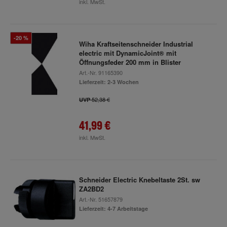
inkl. MwSt.
-20 %
Wiha Kraftseitenschneider Industrial
electric mit DynamicJoint® mit
Öffnungsfeder 200 mm in Blister
Art.-Nr.
91165390
Lieferzeit: 2-3 Wochen
52,38 €
UVP
41,99 €
inkl. MwSt.
Schneider Electric Knebeltaste 2St. sw
ZA2BD2
Art.-Nr.
51657879
Lieferzeit: 4-7 Arbeitstage