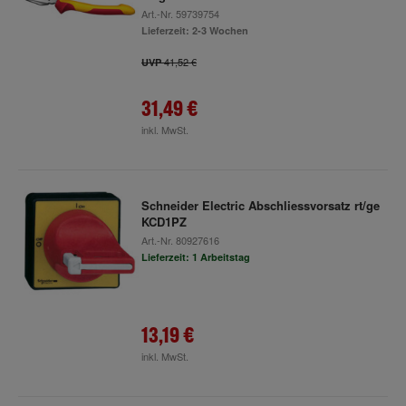
Art.-Nr.
59739754
Lieferzeit: 2-3 Wochen
41,52 €
UVP
31,49 €
inkl. MwSt.
Schneider Electric Abschliessvorsatz rt/ge
KCD1PZ
Art.-Nr.
80927616
Lieferzeit: 1 Arbeitstag
13,19 €
inkl. MwSt.