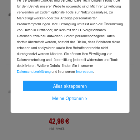
DV3x1,5 TUBIS BL#5240025
für den Betrieb unserer Website notwendig sind. Mit Ihrer Einwilligung
Art.-Nr.
62523525
verwenden wir zudem optionale Tools zur Nutzungsanalyse, zu
Lieferzeit: 4-7 Arbeitstage
Marketingzwecken oder zur Anzeige personalisierter
Produktempfehlungen. Ihre Einwilligung umfasst auch die Übermittlung
von Daten in Drittländer, die kein mit der EU vergleichbares
Datenschutzniveau aufweisen. Sofern personenbezogene Daten
94,99 €
dorthin übermittelt werden, besteht das Risiko, dass Behörden diese
erfassen und analysieren sowie Ihre Betroffenenrechte nicht
inkl. MwSt.
durchgesetzt werden könnten. Sie können Ihre Einwilligung zur
Datenverarbeitung und -übermittlung jederzeit widerrufen und Tools
deaktivieren. Weitere Details finden Sie in unserer
Datenschutzerklärung
und in unserem
Impressum
.
Pracht LED-FR-Profilleuchte 1,2m 4000K
DV3x1,5 KATLA BL#5231004B
Alles akzeptieren
Art.-Nr.
63506580
Lieferzeit: 4-7 Arbeitstage
Meine Optionen
>
42,98 €
inkl. MwSt.