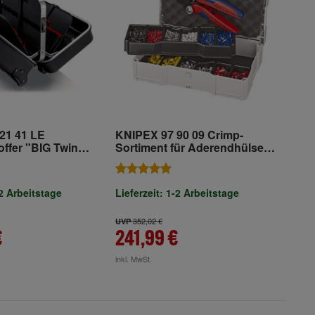
21 41 LE
KNIPEX 97 90 09 Crimp-
ffer "BIG Twin
Sortiment für Aderendhülsen
 290 mm
9-teilig 265 mm
-2 Arbeitstage
Lieferzeit: 1-2 Arbeitstage
352,02 €
UVP
€
241,99 €
inkl. MwSt.