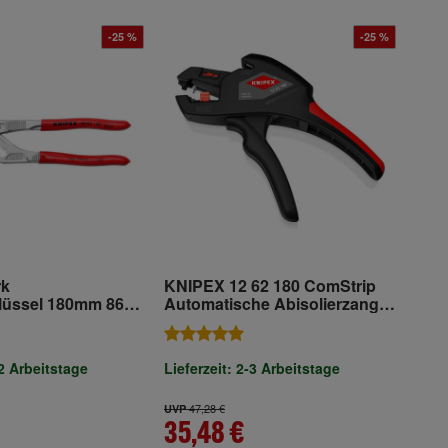
-25 %
-25 %
rk
KNIPEX 12 62 180 ComStrip
lüssel 180mm 86
Automatische Abisolierzange
165 mm
-2 Arbeitstage
Lieferzeit: 2-3 Arbeitstage
47,28 €
UVP
35,48 €