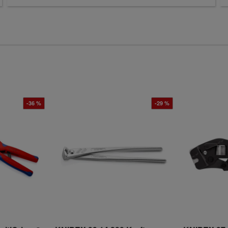
-36 %
-29 %