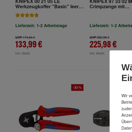
KNIPEX 00 21 05 LE
KNIPEX 97 33 02 M
Werkzeugkoffer "Basic" leer
Crimpzange mit
410 mm
Wechselmagazin m
Mehrkomponenten-
brüniert 250 mm
Lieferzeit: 1-2 Arbeitstage
Lieferzeit: 1-2 Arbeit
174,84 €
352,98 €
UVP
UVP
133,99 €
225,98 €
inkl. MwSt.
inkl. MwSt.
Wä
Ei
-33 %
Wir v
Betri
zudem
Anzei
Überm
Daten