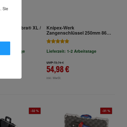
. Sie
01 560 Cobra® XL /
Knipex-Werk
und
Zangenschlüssel 250mm 86
penzange 560 mm
03 250
-2 Arbeitstage
Lieferzeit: 1-2 Arbeitstage
73,74 €
UVP
54,98 €
inkl. MwSt.
-32 %
-31 %