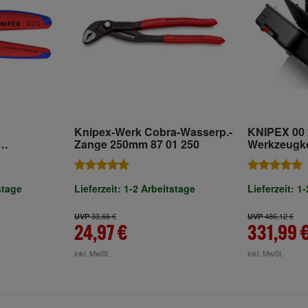
Knipex-Werk Cobra-Wasserp.-
KNIPEX 00 
Zange 250mm 87 01 250
Werkzeugko
Move" leer
t
it
stage
Lieferzeit: 1-2 Arbeitstage
Lieferzeit: 1
Hüllen
33,66 €
486,12 €
UVP
UVP
24,97 €
331,99 
inkl. MwSt.
inkl. MwSt.