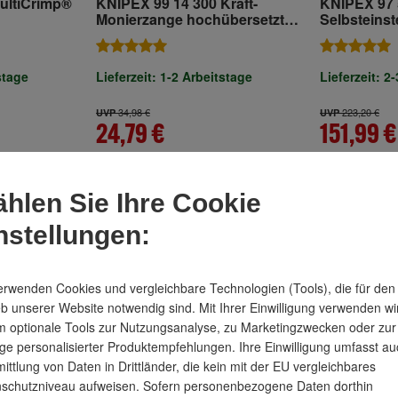
ultiCrimp®
KNIPEX 99 14 300 Kraft-
KNIPEX 97 
Monierzange hochübersetzt
Selbsteinst
it
glanzverzinkt 300 mm
Crimpzange
Hüllen
Aderendhül
Fronteinfüh
stage
Lieferzeit: 1-2 Arbeitstage
Lieferzeit: 2
Mehrkompo
brüniert 1
34,98 €
223,20 €
UVP
UVP
24,79 €
151,99 €
inkl. MwSt.
inkl. MwSt.
hlen Sie Ihre Cookie
nstellungen:
-34 %
-30 %
erwenden Cookies und vergleichbare Technologien (Tools), die für den
eb unserer Website notwendig sind. Mit Ihrer Einwilligung verwenden wi
 optionale Tools zur Nutzungsanalyse, zu Marketingzwecken oder zur
ge personalisierter Produktempfehlungen. Ihre Einwilligung umfasst au
ittlung von Daten in Drittländer, die kein mit der EU vergleichbares
schutzniveau aufweisen. Sofern personenbezogene Daten dorthin