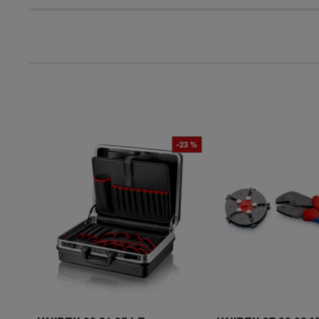
-23 %