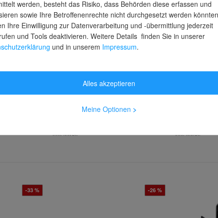
ittelt werden, besteht das Risiko, dass Behörden diese erfassen und
sieren sowie Ihre Betroffenenrechte nicht durchgesetzt werden könnten
n Ihre Einwilligung zur Datenverarbeitung und -übermittlung jederzeit
rufen und Tools deaktivieren. Weitere Details finden Sie in unserer
schutzerklärung
und in unserem
Impressum
.
reciForce®
KNIPEX 12 40 200 EvoStrip
KNIPEX 87 
Selbsteinstellende
XXL Rohr- 
Hüllen
Abisolierzange 200 mm
Wasserpum
Alles akzeptieren
stage
Lieferzeit: 2-3 Arbeitstage
Lieferzeit: 1
87,78 €
137,10 €
UVP
UVP
Meine Optionen
>
61,49 €
97,99 €
inkl. MwSt.
inkl. MwSt.
-33 %
-26 %