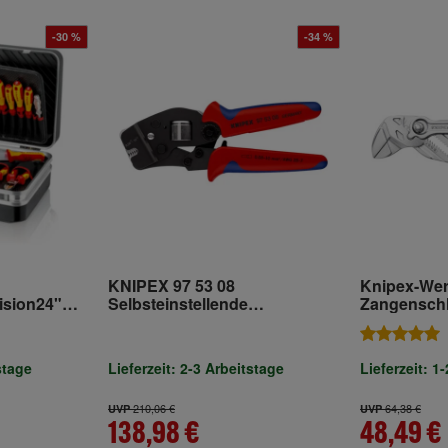
-30 %
-34 %
KNIPEX 97 53 08
Knipex-We
ision24"
Selbsteinstellende
Zangensch
80 mm
Crimpzange für
03 180
Aderendhülsen mit
Fronteinführung mit
stage
Lieferzeit: 2-3 Arbeitstage
Lieferzeit: 1
Mehrkomponenten-Hüllen
brüniert 190 mm
210,06 €
64,38 €
UVP
UVP
138,98 €
48,49 €