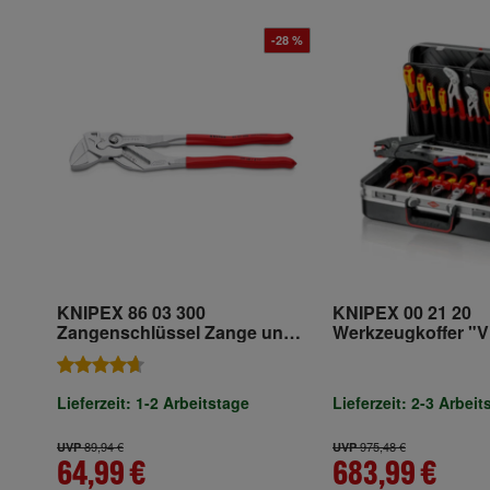
-28 %
KNIPEX 86 03 300
KNIPEX 00 21 20
Zangenschlüssel Zange und
Werkzeugkoffer "V
Schraubenschlüssel in einem
Elektro 20-teilig 1
Werkzeug verchromt 300 mm
Lieferzeit: 1-2 Arbeitstage
Lieferzeit: 2-3 Arbeit
89,94 €
975,48 €
UVP
UVP
64,99 €
683,99 €