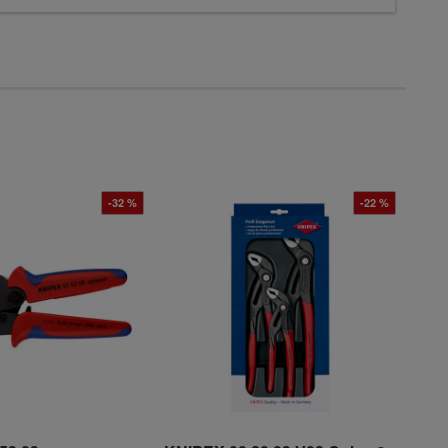
-32 %
-22 %