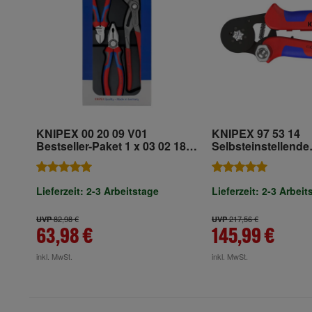
KNIPEX 00 20 09 V01
KNIPEX 97 53 14
Bestseller-Paket 1 x 03 02 180,
Selbsteinstellende
1 x 70 02 160, 1 x 87 01 250
Crimpzange für
Aderendhülsen mi
Seiteneinführung m
Lieferzeit: 2-3 Arbeitstage
Lieferzeit: 2-3 Arbeit
Mehrkomponenten-
brüniert 180 mm
82,98 €
217,56 €
UVP
UVP
63,98 €
145,99 €
inkl. MwSt.
inkl. MwSt.