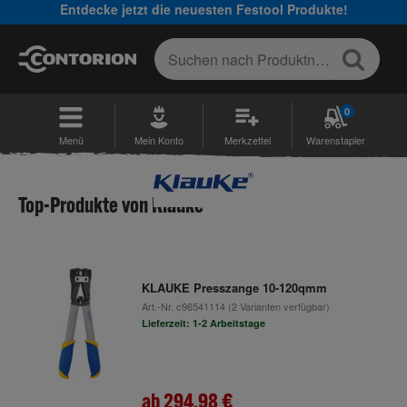
Entdecke jetzt die neuesten Festool Produkte!
0
Menü
Mein Konto
Merkzettel
Warenstapler
Top-Produkte von Klauke
KLAUKE Presszange 10-120qmm
Art.-Nr.
c96541114
(2 Varianten verfügbar)
Lieferzeit: 1-2 Arbeitstage
ab
294,98 €