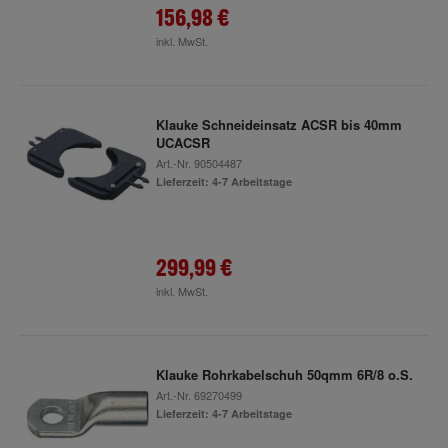
156,98 €
inkl. MwSt.
Klauke Schneideinsatz ACSR bis 40mm
UCACSR
Art.-Nr.
90504487
Lieferzeit: 4-7 Arbeitstage
299,99 €
inkl. MwSt.
Klauke Rohrkabelschuh 50qmm 6R/8 o.S.
Art.-Nr.
69270499
Lieferzeit: 4-7 Arbeitstage