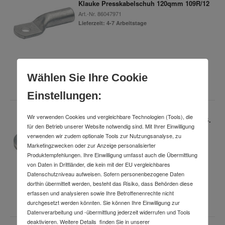
Klauke Presskabelschuh 120qmm 109R/12
Art.-Nr.
86047971
Lieferzeit: 4-7 Arbeitstage
5,78 €
Wählen Sie Ihre Cookie
inkl. MwSt.
Einstellungen:
Wir verwenden Cookies und vergleichbare Technologien (Tools), die
Klauke Rohrkabelschuh 50qmm 6R/12 o.S.
für den Betrieb unserer Website notwendig sind. Mit Ihrer Einwilligung
Art.-Nr.
69401573
verwenden wir zudem optionale Tools zur Nutzungsanalyse, zu
Lieferzeit: 4-7 Arbeitstage
Marketingzwecken oder zur Anzeige personalisierter
Produktempfehlungen. Ihre Einwilligung umfasst auch die Übermittlung
von Daten in Drittländer, die kein mit der EU vergleichbares
Datenschutzniveau aufweisen. Sofern personenbezogene Daten
2,29 €
dorthin übermittelt werden, besteht das Risiko, dass Behörden diese
erfassen und analysieren sowie Ihre Betroffenenrechte nicht
inkl. MwSt.
durchgesetzt werden könnten. Sie können Ihre Einwilligung zur
Datenverarbeitung und -übermittlung jederzeit widerrufen und Tools
deaktivieren. Weitere Details finden Sie in unserer