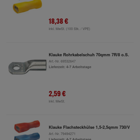
18,38 €
inkl. MwSt.
(100 Stk. / VPE)
Klauke Rohrkabelschuh 70qmm 7R/8 o.S.
Art.-Nr.
69532647
Lieferzeit: 4-7 Arbeitstage
2,59 €
inkl. MwSt.
Klauke Flachsteckhülse 1,5-2,5qmm 730/V
Art.-Nr.
79494271
Lieferzeit: 4-7 Arbeitstage