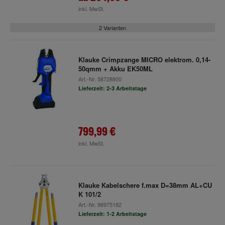
inkl. MwSt.
2 Varianten
Klauke Crimpzange MICRO elektrom. 0,14-
50qmm + Akku EK50ML
Art.-Nr.
58728800
Lieferzeit: 2-3 Arbeitstage
799,99 €
inkl. MwSt.
Klauke Kabelschere f.max D=38mm AL+CU
K 101/2
Art.-Nr.
96975182
Lieferzeit: 1-2 Arbeitstage