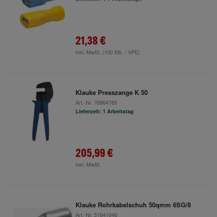
21,38 €
inkl. MwSt.
(100 Stk. / VPE)
Klauke Presszange K 50
Art.-Nr.
76864785
Lieferzeit: 1 Arbeitstag
205,99 €
inkl. MwSt.
Klauke Rohrkabelschuh 50qmm 6SG/8
Art.-Nr.
51641046