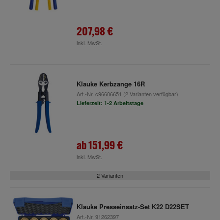
207,98 €
inkl. MwSt.
Klauke Kerbzange 16R
Art.-Nr.
c96606651
(2 Varianten verfügbar)
Lieferzeit: 1-2 Arbeitstage
ab
151,99 €
inkl. MwSt.
2 Varianten
Klauke Presseinsatz-Set K22 D22SET
Art.-Nr.
91262397