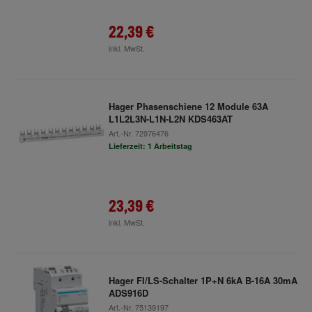
22,39 €
inkl. MwSt.
Hager Phasenschiene 12 Module 63A
L1L2L3N-L1N-L2N KDS463AT
Art.-Nr.
72976476
Lieferzeit: 1 Arbeitstag
23,39 €
inkl. MwSt.
Hager FI/LS-Schalter 1P+N 6kA B-16A 30mA
ADS916D
Art.-Nr.
75139197