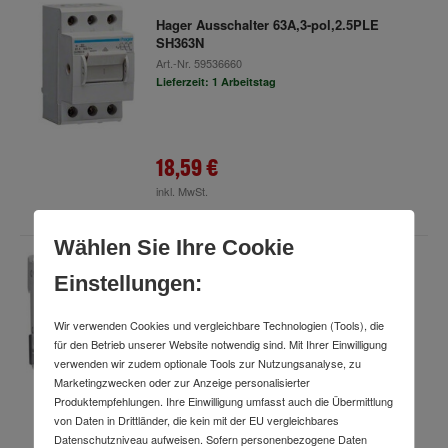
Hager Ausschalter 63A,3-pol,2.5PLE
SH363N
Art.-Nr.
59536660
Lieferzeit: 1 Arbeitstag
18,59 €
inkl. MwSt.
Wählen Sie Ihre Cookie
Hager FI/LS-Schalter 4-polig, 10kA
Einstellungen:
ADX432D
Art.-Nr.
77760677
Wir verwenden Cookies und vergleichbare Technologien (Tools), die
Lieferzeit: 1 Arbeitstag
für den Betrieb unserer Website notwendig sind. Mit Ihrer Einwilligung
verwenden wir zudem optionale Tools zur Nutzungsanalyse, zu
Marketingzwecken oder zur Anzeige personalisierter
Produktempfehlungen. Ihre Einwilligung umfasst auch die Übermittlung
246,98 €
von Daten in Drittländer, die kein mit der EU vergleichbares
Datenschutzniveau aufweisen. Sofern personenbezogene Daten
inkl. MwSt.