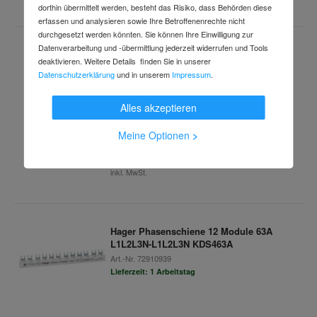
dorthin übermittelt werden, besteht das Risiko, dass Behörden diese
erfassen und analysieren sowie Ihre Betroffenenrechte nicht
durchgesetzt werden könnten. Sie können Ihre Einwilligung zur
Datenverarbeitung und -übermittlung jederzeit widerrufen und Tools
Hager Leitungsschutzschalter 1pol.,D-
deaktivieren. Weitere Details finden Sie in unserer
16A,10kA,1M NDN116
Datenschutzerklärung
und in unserem
Impressum
.
Art.-Nr.
74418290
Lieferzeit: 1 Arbeitstag
Alles akzeptieren
Meine Optionen
>
24,38 €
inkl. MwSt.
Hager Phasenschiene 12 Module 63A
L1L2L3N-L1L2L3N KDS463A
Art.-Nr.
72910939
Lieferzeit: 1 Arbeitstag