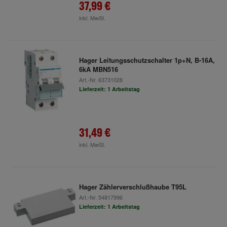
37,99 €
inkl. MwSt.
Hager Leitungsschutzschalter 1p+N, B-16A,
6kA MBN516
Art.-Nr.
63731028
Lieferzeit: 1 Arbeitstag
31,49 €
inkl. MwSt.
Hager Zählerverschlußhaube T95L
Art.-Nr.
54817996
Lieferzeit: 1 Arbeitstag