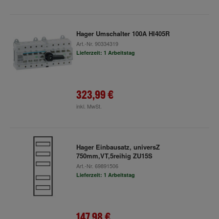
Hager Umschalter 100A HI405R
Art.-Nr.
90334319
Lieferzeit: 1 Arbeitstag
323,99 €
inkl. MwSt.
Hager Einbausatz, universZ
750mm,VT,5reihig ZU15S
Art.-Nr.
69891506
Lieferzeit: 1 Arbeitstag
147,98 €