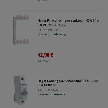
inkl. MwSt.
Hager Phasenschiene senkrecht 63A li/re
L1L2L3N KCF663S
Art.-Nr.
72583254
Lieferzeit: 1 Arbeitstag
42,98 €
inkl. MwSt.
Hager Leitungsschutzschalter 1pol. B-6A,
6kA MBN106
Art.-Nr.
62551362
Lieferzeit: 1 Arbeitstag