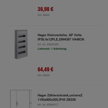
36,98 €
inkl. MwSt.
Hager Kleinverteiler, AP Volta
IP30,4x12PLE,DIN4387 VA48CN
Art.-Nr.
69629358
Lieferzeit: 1 Arbeitstag
64,49 €
inkl. MwSt.
Hager Zählerschrank,universZ
1100x800x205,IP44 ZB33S
Art.-Nr.
65964017