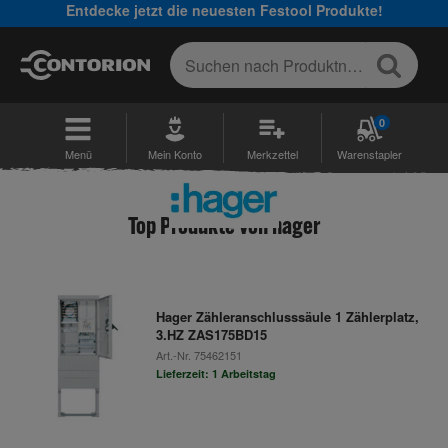
Entdecke jetzt die neuesten Festool Produkte!
0
Menü
Mein Konto
Merkzettel
Warenstapler
Top Produkte von hager
Hager Zähleranschlusssäule 1 Zählerplatz,
3.HZ ZAS175BD15
Art.-Nr.
75462151
Lieferzeit: 1 Arbeitstag