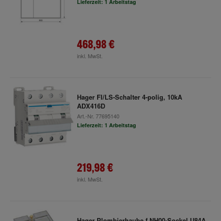
Lieferzeit: 1 Arbeitstag
468,98 €
inkl. MwSt.
Hager FI/LS-Schalter 4-polig, 10kA
ADX416D
Art.-Nr.
77695140
Lieferzeit: 1 Arbeitstag
219,98 €
inkl. MwSt.
Hager Plombierhaube f.NH00-Sockel U84A