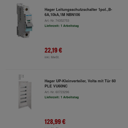
Hager Leitungsschutzschalter 1pol.,B-
6A,10kA,1M NBN106
Art.-Nr.
74352753
Lieferzeit: 1 Arbeitstag
22,19 €
inkl. MwSt.
Hager UP-Kleinverteiler, Volta mit Tür 60
PLE VU60NC
Art.-Nr.
60723296
Lieferzeit: 1 Arbeitstag
128,99 €