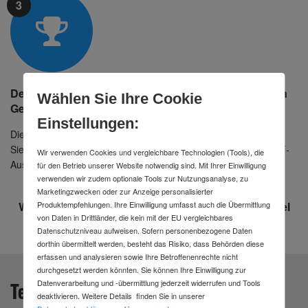
3
Der*Die Gewinner*in wird informiert und erhält seinen
Wählen Sie Ihre Cookie
Gewinn
Einstellungen:
Die Redaktion informiert den*die Gewinner*in per E-Mail. Das
Sieger*innenfoto wird ganzseitig in der nächsten HAND-DRAUF-
Wir verwenden Cookies und vergleichbare Technologien (Tools), die
Ausgabe gezeigt.
für den Betrieb unserer Website notwendig sind. Mit Ihrer Einwilligung
verwenden wir zudem optionale Tools zur Nutzungsanalyse, zu
Marketingzwecken oder zur Anzeige personalisierter
Produktempfehlungen. Ihre Einwilligung umfasst auch die Übermittlung
Wir wünschen viel Spaß beim Fotografieren und viel
von Daten in Drittländer, die kein mit der EU vergleichbares
Erfolg!
Datenschutzniveau aufweisen. Sofern personenbezogene Daten
dorthin übermittelt werden, besteht das Risiko, dass Behörden diese
erfassen und analysieren sowie Ihre Betroffenenrechte nicht
durchgesetzt werden könnten. Sie können Ihre Einwilligung zur
Datenverarbeitung und -übermittlung jederzeit widerrufen und Tools
Teilnahmebedingungen
deaktivieren. Weitere Details finden Sie in unserer