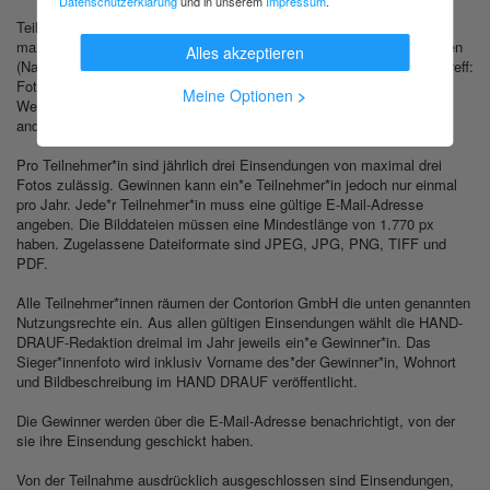
Datenschutzerklärung
und in unserem
Impressum
.
Teilnehmen kann jede*r, der*die mindestens 18 Jahre alt ist und
maximal drei selbst geknipste Fotos und die geforderten Informationen
Alles akzeptieren
(Name, Wohnort, Bildbeschreibung) an
handdrauf@contorion.de
(Betreff:
Foto) schickt. Teilnahme ist ausschließlich online über E-Mail des
Meine Optionen
>
Wettbewerbs möglich. Einreichungen per Briefpost oder auf einem
anderen Weg werden nicht berücksichtigt.
Pro Teilnehmer*in sind jährlich drei Einsendungen von maximal drei
Fotos zulässig. Gewinnen kann ein*e Teilnehmer*in jedoch nur einmal
pro Jahr. Jede*r Teilnehmer*in muss eine gültige E-Mail-Adresse
angeben. Die Bilddateien müssen eine Mindestlänge von 1.770 px
haben. Zugelassene Dateiformate sind JPEG, JPG, PNG, TIFF und
PDF.
Alle Teilnehmer*innen räumen der Contorion GmbH die unten genannten
Nutzungsrechte ein. Aus allen gültigen Einsendungen wählt die HAND-
DRAUF-Redaktion dreimal im Jahr jeweils ein*e Gewinner*in. Das
Sieger*innenfoto wird inklusiv Vorname des*der Gewinner*in, Wohnort
und Bildbeschreibung im HAND DRAUF veröffentlicht.
Die Gewinner werden über die E-Mail-Adresse benachrichtigt, von der
sie ihre Einsendung geschickt haben.
Von der Teilnahme ausdrücklich ausgeschlossen sind Einsendungen,