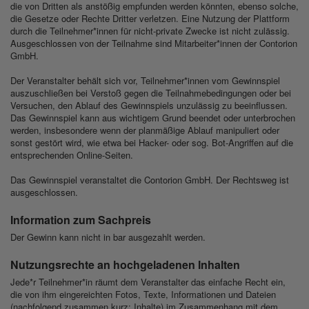
die von Dritten als anstößig empfunden werden könnten, ebenso solche,
die Gesetze oder Rechte Dritter verletzen. Eine Nutzung der Plattform
durch die Teilnehmer*innen für nicht-private Zwecke ist nicht zulässig.
Ausgeschlossen von der Teilnahme sind Mitarbeiter*innen der Contorion
GmbH.
Der Veranstalter behält sich vor, Teilnehmer*innen vom Gewinnspiel
auszuschließen bei Verstoß gegen die Teilnahmebedingungen oder bei
Versuchen, den Ablauf des Gewinnspiels unzulässig zu beeinflussen.
Das Gewinnspiel kann aus wichtigem Grund beendet oder unterbrochen
werden, insbesondere wenn der planmäßige Ablauf manipuliert oder
sonst gestört wird, wie etwa bei Hacker- oder sog. Bot-Angriffen auf die
entsprechenden Online-Seiten.
Das Gewinnspiel veranstaltet die Contorion GmbH. Der Rechtsweg ist
ausgeschlossen.
Information zum Sachpreis
Der Gewinn kann nicht in bar ausgezahlt werden.
Nutzungsrechte an hochgeladenen Inhalten
Jede*r Teilnehmer*in räumt dem Veranstalter das einfache Recht ein,
die von ihm eingereichten Fotos, Texte, Informationen und Dateien
(nachfolgend zusammen kurz: Inhalte) im Zusammenhang mit dem