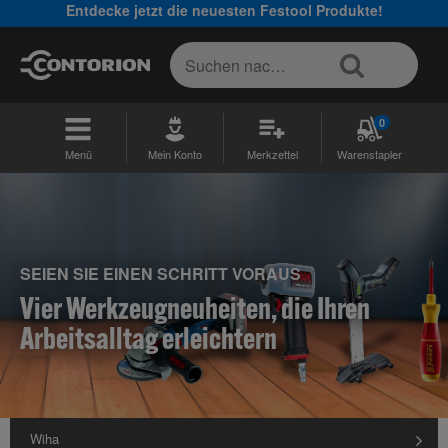
Entdecke jetzt die neuesten Festool Produkte!
0
Menü
Mein Konto
Merkzettel
Warenstapler
SEIEN SIE EINEN SCHRITT VORAUS
Vier Werkzeugneuheiten, die Ihren
Arbeitsalltag erleichtern
Wiha