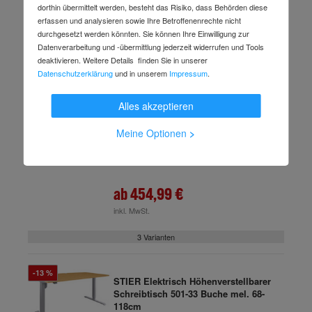
ab
574,99 €
dorthin übermittelt werden, besteht das Risiko, dass Behörden diese
erfassen und analysieren sowie Ihre Betroffenenrechte nicht
inkl. MwSt.
durchgesetzt werden könnten. Sie können Ihre Einwilligung zur
Datenverarbeitung und -übermittlung jederzeit widerrufen und Tools
4 Varianten
deaktivieren. Weitere Details finden Sie in unserer
Datenschutzerklärung
und in unserem
Impressum
.
-37 %
STIER Elektrisch höhenverstellbarer
Alles akzeptieren
Schreibtisch TSR schwarz/schwarz
Art.-Nr.
c59693881
(3 Varianten verfügbar)
Meine Optionen
>
Lieferzeit: 4-7 Arbeitstage
724,67 €
UVP
ab
454,99 €
inkl. MwSt.
3 Varianten
-13 %
STIER Elektrisch Höhenverstellbarer
Schreibtisch 501-33 Buche mel. 68-
118cm