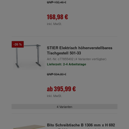
192,46 €
UVP
168,98 €
inkl. MwSt.
-26 %
STIER Elektrisch höhenverstellbares
Tischgestell 501-33
Art.-Nr.
c77855402
(4 Varianten verfügbar)
Lieferzeit: 2-4 Arbeitstage
534,80 €
UVP
ab
395,99 €
inkl. MwSt.
4 Varianten
Bito Schreibtische B 1306 mm x H 692