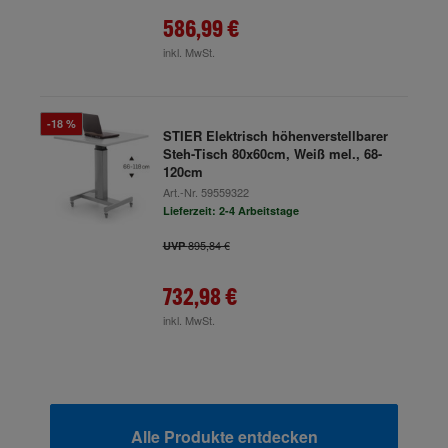
586,99 €
inkl. MwSt.
-18 %
STIER Elektrisch höhenverstellbarer
Steh-Tisch 80x60cm, Weiß mel., 68-
120cm
Art.-Nr.
59559322
Lieferzeit: 2-4 Arbeitstage
895,84 €
UVP
732,98 €
inkl. MwSt.
Alle Produkte entdecken