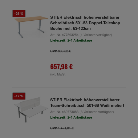
-26 %
STIER Elektrisch höhenverstellbarer
Schreibtisch 501-53 Doppel-Teleskop
Buche mel. 63-123cm
Art.-Nr.
c77593254
(1 Variante verfügbar)
Lieferzeit: 2-4 Arbeitstage
890,02 €
UVP
657,98 €
inkl. MwSt.
-17 %
STIER Elektrisch höhenverstellbarer
Team-Schreibtisch 501-88 Weiß meliert
Art.-Nr.
c69773083
(3 Varianten verfügbar)
Lieferzeit: 2-4 Arbeitstage
1.471,01 €
UVP