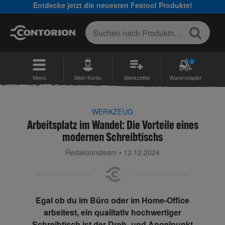
Entdecke jetzt die neuesten Festool Produkte!
0
Menü
Mein Konto
Merkzettel
Warenstapler
WERKZEUG
Arbeitsplatz im Wandel: Die Vorteile eines
modernen Schreibtischs
Redaktionsteam • 12.12.2024
Egal ob du im Büro oder im Home-Office
arbeitest, ein qualitativ hochwertiger
Schreibtisch ist der Dreh- und Angelpunkt