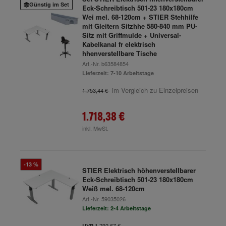
Günstig im Set
Eck-Schreibtisch 501-23 180x180cm
Wei mel. 68-120cm + STIER Stehhilfe
mit Gleitern Sitzhhe 580-840 mm PU-
Sitz mit Griffmulde + Universal-
Kabelkanal fr elektrisch
hhenverstellbare Tische
Art.-Nr.
b63584854
Lieferzeit: 7-10 Arbeitstage
im Vergleich zu Einzelpreisen
1.753,44 €
1.718,38 €
inkl. MwSt.
-13 %
STIER Elektrisch höhenverstellbarer
Eck-Schreibtisch 501-23 180x180cm
Weiß mel. 68-120cm
Art.-Nr.
59035026
Lieferzeit: 2-4 Arbeitstage
1.792,67 €
UVP