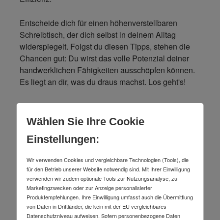
Entscheide dich für einen höhenverstellbaren
Schreibtisch, der dich selbst in deinem Alltag
widerspiegelt. Folgst du diesen Tipps, stehen die
Chancen gut: Du wirst das volle Potenzial deiner
handwerklichen Fähigkeiten ausschöpfen können.
Es liegt an dir, was du draus machst. Los geht's!
Alles rund um den Schreibtisch
Wählen Sie Ihre Cookie
Einstellungen:
-13 %
STIER Elektrisch Höhenverstellbarer
Schreibtisch 501-33 Weiß mel. 68-
Wir verwenden Cookies und vergleichbare Technologien (Tools), die
118cm
für den Betrieb unserer Website notwendig sind. Mit Ihrer Einwilligung
Art.-Nr.
c88961780
(4 Varianten verfügbar)
verwenden wir zudem optionale Tools zur Nutzungsanalyse, zu
Lieferzeit: 2-4 Arbeitstage
Marketingzwecken oder zur Anzeige personalisierter
Produktempfehlungen. Ihre Einwilligung umfasst auch die Übermittlung
661,10 €
UVP
von Daten in Drittländer, die kein mit der EU vergleichbares
Datenschutzniveau aufweisen. Sofern personenbezogene Daten