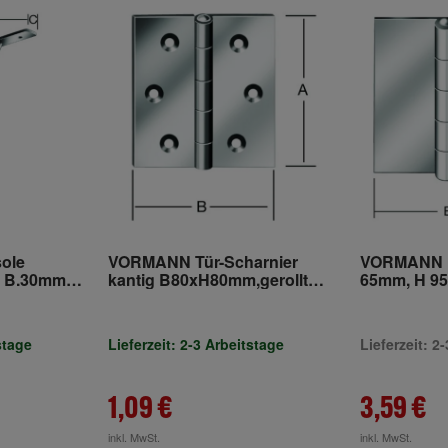
ole
VORMANN Tür-Scharnier
VORMANN F
 B.30mm
kantig B80xH80mm,gerollt
65mm, H 95m
50kg
verzinkt
teilig, Eisen
stage
Lieferzeit: 2-3 Arbeitstage
Lieferzeit: 
1,09 €
3,59 €
inkl. MwSt.
inkl. MwSt.