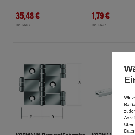
35,48 €
1,79 €
inkl. MwSt.
inkl. MwSt.
Wä
Ei
Wir v
Betri
zudem
Anzei
Überm
Daten
VORMANN ParaventScharnier
VORMANN Heizkör