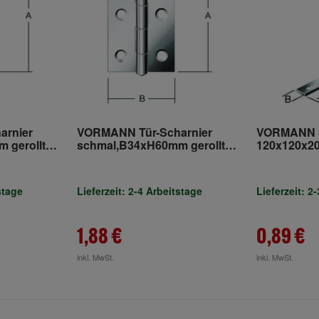
arnier
VORMANN Tür-Scharnier
VORMANN S
 gerollt
schmal,B34xH60mm gerollt
120x120x20
Edelstahl,rostfrei
verzinkt
stage
Lieferzeit: 2-4 Arbeitstage
Lieferzeit: 2
1,88 €
0,89 €
inkl. MwSt.
inkl. MwSt.