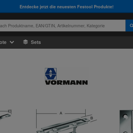
Entdecke jetzt die neuesten Festool Produkte!
ote
Sets