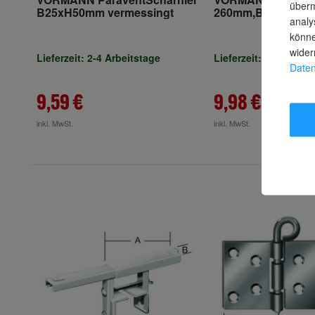
überm
B25xH50mm vermessingt
260mm,B 35mm z
analy
Anschrauben Stahl
könne
wider
Lieferzeit: 2-4 Arbeitstage
Lieferzeit: 2-3 Arbeit
Daten
9,59 €
9,98 €
inkl. MwSt.
inkl. MwSt.