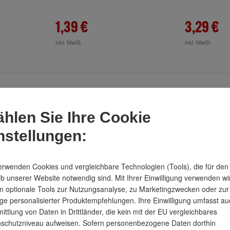
1,39 €
3,29 €
inkl. MwSt.
inkl. MwSt.
hlen Sie Ihre Cookie
nstellungen:
erwenden Cookies und vergleichbare Technologien (Tools), die für den
eb unserer Website notwendig sind. Mit Ihrer Einwilligung verwenden wi
 optionale Tools zur Nutzungsanalyse, zu Marketingzwecken oder zur
ge personalisierter Produktempfehlungen. Ihre Einwilligung umfasst au
ittlung von Daten in Drittländer, die kein mit der EU vergleichbares
schutzniveau aufweisen. Sofern personenbezogene Daten dorthin
perkons. L
Vormann Stegkonsole
VORMANN M