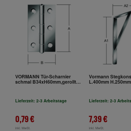
VORMANN Tür-Scharnier
Vormann Stegkons
schmal B34xH60mm,gerollt
L.400mm H.250mm
verzinkt
S.4mm weiß Trgf.2
Lieferzeit: 2-3 Arbeitstage
Lieferzeit: 2-3 Arbeit
0,79 €
7,39 €
inkl. MwSt.
inkl. MwSt.