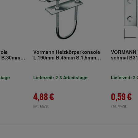
ole
Vormann Heizkörperkonsole
VORMANN T
 B.30mm
L.190mm B.45mm S.1,5mm
schmal B31
00kg
STA blau verz.weiß
verzinkt
stage
Lieferzeit: 2-3 Arbeitstage
Lieferzeit: 2
4,88 €
0,59 €
inkl. MwSt.
inkl. MwSt.