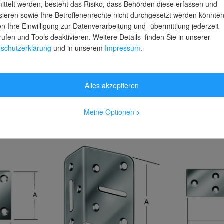
ittelt werden, besteht das Risiko, dass Behörden diese erfassen und
um
L.300mm H.200mm B.30mm
L 140mm,B
sieren sowie Ihre Betroffenenrechte nicht durchgesetzt werden könnten
 verzinkt
S.4mm weiß Trgf.300kg
verzinkt
n Ihre Einwilligung zur Datenverarbeitung und -übermittlung jederzeit
rufen und Tools deaktivieren. Weitere Details finden Sie in unserer
stage
Lieferzeit: 2-3 Arbeitstage
Lieferzeit: 2
schutzerklärung
und in unserem
Impressum
.
6,19 €
1,09 €
Alles akzeptieren
inkl. MwSt.
inkl. MwSt.
Meine Optionen
>