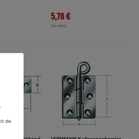
5,78 €
inkl. MwSt.
r
ch die
öbel-Tischband
VORMANN Kulissenscharnier