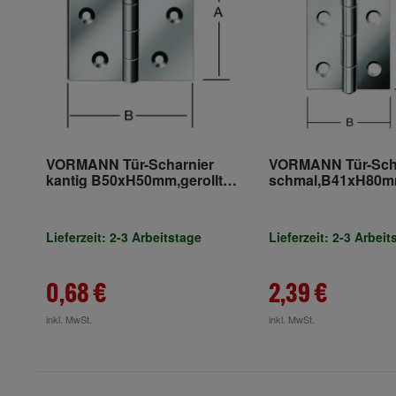
VORMANN Tür-Scharnier
VORMANN Tür-Sch
kantig B50xH50mm,gerollt
schmal,B41xH80mm
verzinkt
Edelstahl,rostfrei
Lieferzeit: 2-3 Arbeitstage
Lieferzeit: 2-3 Arbeit
0,68 €
2,39 €
inkl. MwSt.
inkl. MwSt.