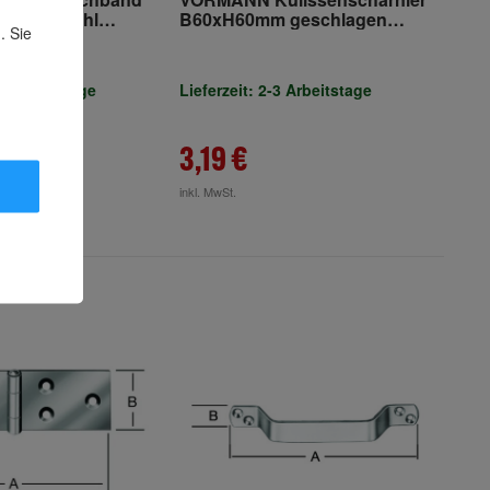
 34mm Stahl
B60xH60mm geschlagen
. Sie
blank
-3 Arbeitstage
Lieferzeit: 2-3 Arbeitstage
3,19 €
inkl. MwSt.