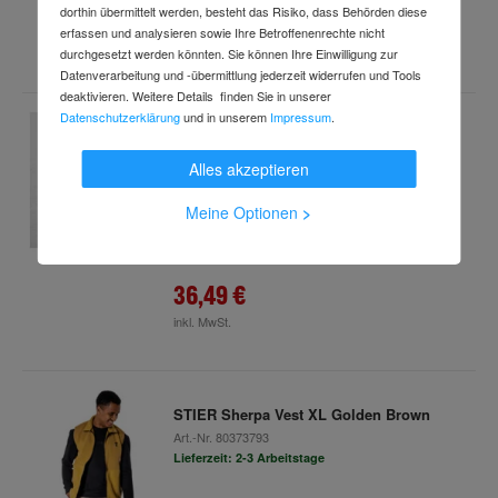
10,39 €
dorthin übermittelt werden, besteht das Risiko, dass Behörden diese
erfassen und analysieren sowie Ihre Betroffenenrechte nicht
inkl. MwSt.
durchgesetzt werden könnten. Sie können Ihre Einwilligung zur
Datenverarbeitung und -übermittlung jederzeit widerrufen und Tools
deaktivieren. Weitere Details finden Sie in unserer
Datenschutzerklärung
und in unserem
Impressum
.
STIER Heavy Flannel Shirt bci cotton XL
buffalo plaid grey
Alles akzeptieren
Art.-Nr.
52364044
Lieferzeit: 2-3 Arbeitstage
Meine Optionen
>
36,49 €
inkl. MwSt.
STIER Sherpa Vest XL Golden Brown
Art.-Nr.
80373793
Lieferzeit: 2-3 Arbeitstage