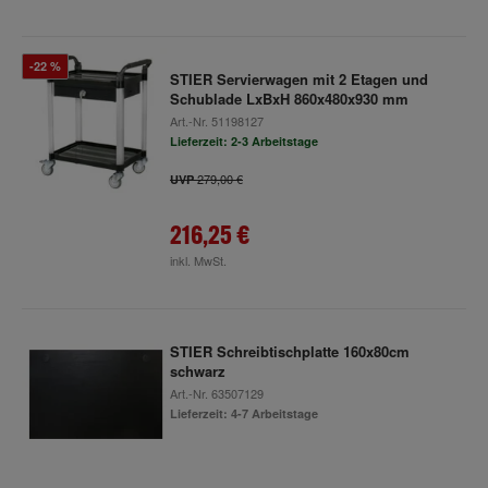
-22 %
STIER Servierwagen mit 2 Etagen und
Schublade LxBxH 860x480x930 mm
Art.-Nr.
51198127
Lieferzeit: 2-3 Arbeitstage
279,00 €
UVP
216,25 €
inkl. MwSt.
STIER Schreibtischplatte 160x80cm
schwarz
Art.-Nr.
63507129
Lieferzeit: 4-7 Arbeitstage