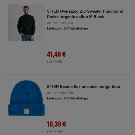
STIER Oversized Zip Sweater Functional
Pocket organic cotton M Black
Art.-Nr.
67492784
Lieferzeit: 2-3 Arbeitstage
41,48 €
inkl. MwSt.
STIER Beanie flex one size indigo blue
Art.-Nr.
52560655
Lieferzeit: 2-3 Arbeitstage
10,39 €
inkl. MwSt.