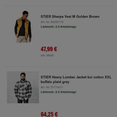
STIER Sherpa Vest M Golden Brown
Art.-Nr.
80242719
Lieferzeit: 2-3 Arbeitstage
47,99 €
inkl. MwSt.
STIER Heavy Lumber Jacket bci cotton XXL
buffalo plaid grey
Art.-Nr.
51774211
Lieferzeit: 2-3 Arbeitstage
64,25 €