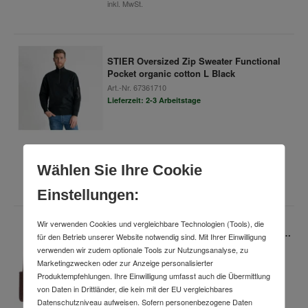
inkl. MwSt.
STIER Oversized Zip Sweater Functional
Pocket organic cotton L Black
Art.-Nr.
67361710
Lieferzeit: 2-3 Arbeitstage
36,49 €
Wählen Sie Ihre Cookie
inkl. MwSt.
Einstellungen:
Wir verwenden Cookies und vergleichbare Technologien (Tools), die
STIER Beanie flex one size signature brown
für den Betrieb unserer Website notwendig sind. Mit Ihrer Einwilligung
Art.-Nr.
52626192
verwenden wir zudem optionale Tools zur Nutzungsanalyse, zu
Lieferzeit: 2-3 Arbeitstage
Marketingzwecken oder zur Anzeige personalisierter
Produktempfehlungen. Ihre Einwilligung umfasst auch die Übermittlung
von Daten in Drittländer, die kein mit der EU vergleichbares
Datenschutzniveau aufweisen. Sofern personenbezogene Daten