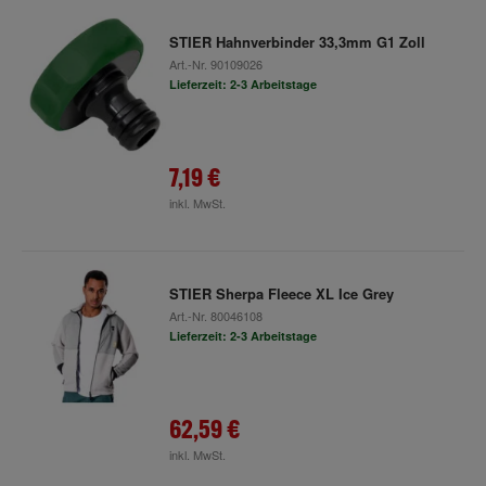
STIER Hahnverbinder 33,3mm G1 Zoll
Art.-Nr.
90109026
Lieferzeit: 2-3 Arbeitstage
7,19 €
inkl. MwSt.
STIER Sherpa Fleece XL Ice Grey
Art.-Nr.
80046108
Lieferzeit: 2-3 Arbeitstage
62,59 €
inkl. MwSt.