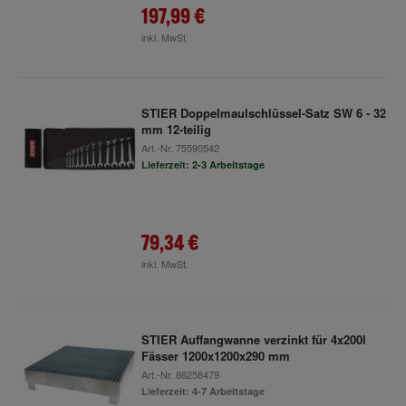
197,99 €
inkl. MwSt.
STIER Doppelmaulschlüssel-Satz SW 6 - 32
mm 12-teilig
Art.-Nr.
75590542
Lieferzeit: 2-3 Arbeitstage
79,34 €
inkl. MwSt.
STIER Auffangwanne verzinkt für 4x200l
Fässer 1200x1200x290 mm
Art.-Nr.
86258479
Lieferzeit: 4-7 Arbeitstage