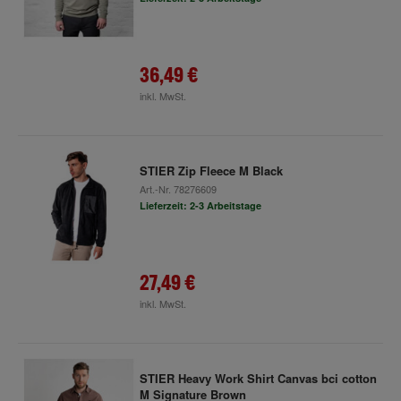
36,49 €
inkl. MwSt.
STIER Zip Fleece M Black
Art.-Nr.
78276609
Lieferzeit: 2-3 Arbeitstage
27,49 €
inkl. MwSt.
STIER Heavy Work Shirt Canvas bci cotton
M Signature Brown