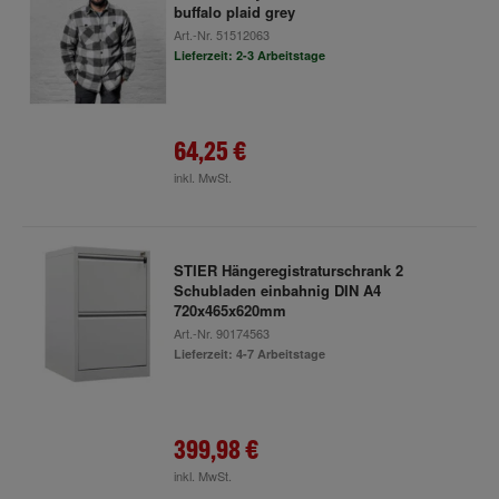
buffalo plaid grey
Art.-Nr.
51512063
Lieferzeit: 2-3 Arbeitstage
64,25 €
inkl. MwSt.
STIER Hängeregistraturschrank 2
Schubladen einbahnig DIN A4
720x465x620mm
Art.-Nr.
90174563
Lieferzeit: 4-7 Arbeitstage
399,98 €
inkl. MwSt.