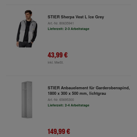
STIER Sherpa Vest L Ice Grey
Art.-Nr.
80635941
Lieferzeit: 2-3 Arbeitstage
43,99 €
inkl. MwSt.
STIER Anbauelement für Garderobenspind,
1800 x 300 x 500 mm, lichtgrau
Art.-Nr.
65695300
Lieferzeit: 2-4 Arbeitstage
149,99 €