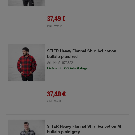
37,49 €
inkl. MwSt.
STIER Heavy Flannel Shirt bci cotton L
buffalo plaid red
Art.-Nr.
51970822
Lieferzeit: 2-3 Arbeitstage
37,49 €
inkl. MwSt.
STIER Heavy Flannel Shirt bci cotton M
buffalo plaid grey