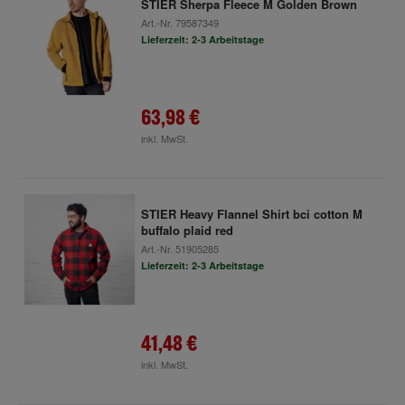
STIER Sherpa Fleece M Golden Brown
Art.-Nr.
79587349
Lieferzeit: 2-3 Arbeitstage
63,98 €
inkl. MwSt.
STIER Heavy Flannel Shirt bci cotton M
buffalo plaid red
Art.-Nr.
51905285
Lieferzeit: 2-3 Arbeitstage
41,48 €
inkl. MwSt.