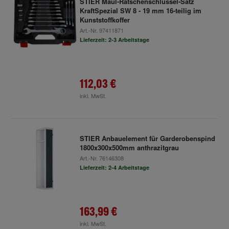
STIER Maul-Ratschenschlüssel-Satz
KraftSpezial SW 8 - 19 mm 16-teilig im
Kunststoffkoffer
Art.-Nr.
97411871
Lieferzeit: 2-3 Arbeitstage
112,03 €
inkl. MwSt.
STIER Anbauelement für Garderobenspind
1800x300x500mm anthrazitgrau
Art.-Nr.
76146308
Lieferzeit: 2-4 Arbeitstage
163,99 €
inkl. MwSt.