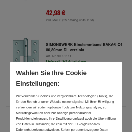
42,98 €
inkl. MwSt.
(25 catalog.units.st.st)
SIMONSWERK Einstemmband BAKA® Q1
80,80mm,DL verzinkt
Art.-Nr.
90921111
Lieferzeit: 2-3 Arbeitstage
Wählen Sie Ihre Cookie
Einstellungen:
45,98 €
inkl. MwSt.
(10 catalog.units.st.st)
Wir verwenden Cookies und vergleichbare Technologien (Tools), die
für den Betrieb unserer Website notwendig sind. Mit Ihrer Einwilligung
verwenden wir zudem optionale Tools zur Nutzungsanalyse, zu
Marketingzwecken oder zur Anzeige personalisierter
SIMONSWERK Einstemmband BAKA® Q1
Produktempfehlungen. Ihre Einwilligung umfasst auch die Übermittlung
80,80mm,DR verzinkt
von Daten in Drittländer, die kein mit der EU vergleichbares
Datenschutzniveau aufweisen. Sofern personenbezogene Daten
Art.-Nr.
90986648