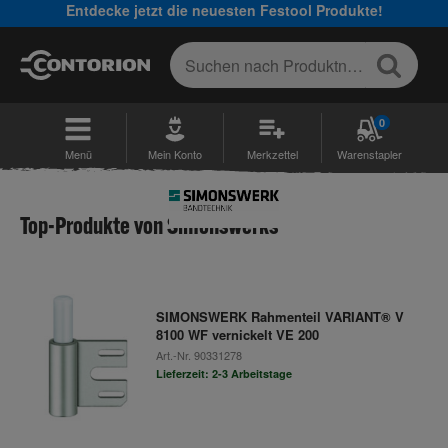
Entdecke jetzt die neuesten Festool Produkte!
0
Menü
Mein Konto
Merkzettel
Warenstapler
Top-Produkte von Simonswerks
SIMONSWERK Rahmenteil VARIANT® V
8100 WF vernickelt VE 200
Art.-Nr.
90331278
Lieferzeit: 2-3 Arbeitstage