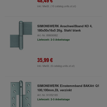
48,49 €
inkl. MwSt.
(10 catalog.units.st.st)
SIMONSWERK Anschweißband KO 4,
180x50x16x5 2tlg. Stahl blank
Art.-Nr.
89806982
Lieferzeit: 2-3 Arbeitstage
35,99 €
inkl. MwSt.
(6 catalog.units.st.st)
SIMONSWERK Einstemmband BAKA® Q1
100,100mm,DL verzinkt
Art.-Nr.
91052185
Lieferzeit: 2-3 Arbeitstage