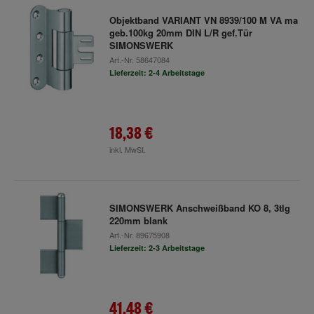
Objektband VARIANT VN 8939/100 M VA ma
geb.100kg 20mm DIN L/R gef.Tür
SIMONSWERK
Art.-Nr.
58647084
Lieferzeit: 2-4 Arbeitstage
18,38 €
inkl. MwSt.
SIMONSWERK Anschweißband KO 8, 3tlg
220mm blank
Art.-Nr.
89675908
Lieferzeit: 2-3 Arbeitstage
41,48 €