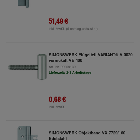
51,49 €
inkl. MwSt.
(6 catalog.units.st.st)
SIMONSWERK Flügelteil VARIANT® V 0020
vernickelt VE 400
Art.-Nr.
90069130
Lieferzeit: 2-3 Arbeitstage
0,68 €
inkl. MwSt.
SIMONSWERK Objektband VX 7729/160
Edelstahl