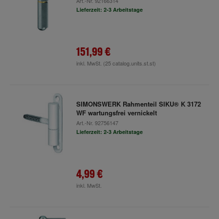
Art.-Nr.
92166314
Lieferzeit: 2-3 Arbeitstage
151,99 €
inkl. MwSt.
(25 catalog.units.st.st)
SIMONSWERK Rahmenteil SIKU® K 3172
WF wartungsfrei vernickelt
Art.-Nr.
92756147
Lieferzeit: 2-3 Arbeitstage
4,99 €
inkl. MwSt.