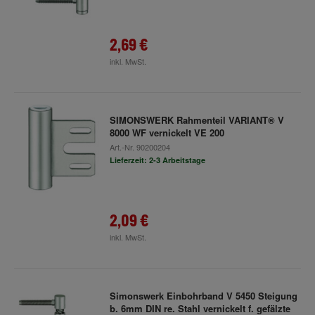
2,69 €
inkl. MwSt.
SIMONSWERK Rahmenteil VARIANT® V
8000 WF vernickelt VE 200
Art.-Nr.
90200204
Lieferzeit: 2-3 Arbeitstage
2,09 €
inkl. MwSt.
Simonswerk Einbohrband V 5450 Steigung
b. 6mm DIN re. Stahl vernickelt f. gefälzte