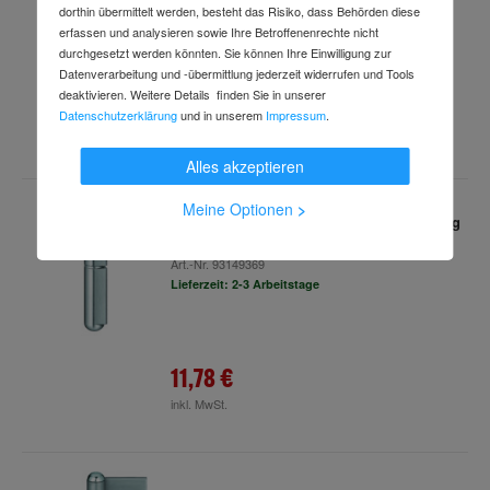
dorthin übermittelt werden, besteht das Risiko, dass Behörden diese
Lieferzeit: 2-3 Arbeitstage
erfassen und analysieren sowie Ihre Betroffenenrechte nicht
durchgesetzt werden könnten. Sie können Ihre Einwilligung zur
Datenverarbeitung und -übermittlung jederzeit widerrufen und Tools
deaktivieren. Weitere Details finden Sie in unserer
45,49 €
Datenschutzerklärung
und in unserem
Impressum
.
inkl. MwSt.
(10 catalog.units.st.st)
Alles akzeptieren
Meine Optionen
>
SIMONSWERK Anschweißband KO 50, 2tlg
60mm Edelstahl matt gebürstet
Art.-Nr.
93149369
Lieferzeit: 2-3 Arbeitstage
11,78 €
inkl. MwSt.