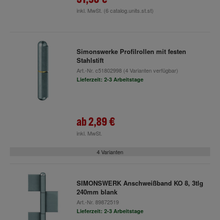
inkl. MwSt.
(6 catalog.units.st.st)
Simonswerke Profilrollen mit festen
Stahlstift
Art.-Nr.
c51802998
(4 Varianten verfügbar)
Lieferzeit: 2-3 Arbeitstage
ab
2,89 €
inkl. MwSt.
4 Varianten
SIMONSWERK Anschweißband KO 8, 3tlg
240mm blank
Art.-Nr.
89872519
Lieferzeit: 2-3 Arbeitstage