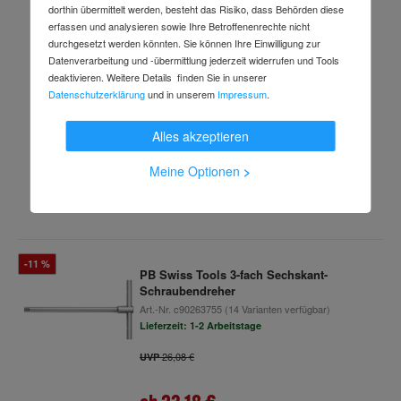
dorthin übermittelt werden, besteht das Risiko, dass Behörden diese
erfassen und analysieren sowie Ihre Betroffenenrechte nicht
PB Swiss Tools RainBow
durchgesetzt werden könnten. Sie können Ihre Einwilligung zur
Winkelschraubendreher- Satz im
Datenverarbeitung und -übermittlung jederzeit widerrufen und Tools
Kunststoffhalter 9-teilig 1,5-10mm
deaktivieren. Weitere Details finden Sie in unserer
Art.-Nr.
91271754
Datenschutzerklärung
und in unserem
Impressum
.
Lieferzeit: 2-3 Arbeitstage
Alles akzeptieren
Meine Optionen
>
66,97 €
inkl. MwSt.
-11 %
PB Swiss Tools 3-fach Sechskant-
Schraubendreher
Art.-Nr.
c90263755
(14 Varianten verfügbar)
Lieferzeit: 1-2 Arbeitstage
26,08 €
UVP