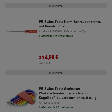
2 Varianten
PB Swiss Tools Norm-Schraubendreher,
mit Kunststoffheft
Art.-Nr.
c92365670
(9 Varianten verfügbar)
Lieferzeit: 1-2 Arbeitstage
ab
4,99 €
inkl. MwSt.
9 Varianten
PB Swiss Tools Sechskant-
Winkelschraubendreher-Satz, mit
Kugelkopf, pulverbeschichtet, 9-teilig
Art.-Nr.
53525039
Lieferzeit: 1-2 Arbeitstage