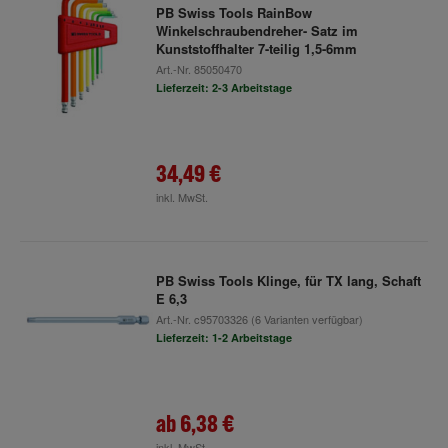
PB Swiss Tools RainBow
Winkelschraubendreher- Satz im
Kunststoffhalter 7-teilig 1,5-6mm
Art.-Nr.
85050470
Lieferzeit: 2-3 Arbeitstage
34,49 €
inkl. MwSt.
PB Swiss Tools Klinge, für TX lang, Schaft
E 6,3
Art.-Nr.
c95703326
(6 Varianten verfügbar)
Lieferzeit: 1-2 Arbeitstage
ab
6,38 €
inkl. MwSt.