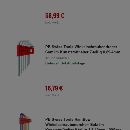
58,99 €
inkl. MwSt.
PB Swiss Tools Winkelschraubendreher-
Satz im Kunststoffhalter 7-teilig 0,89-4mm
Art.-Nr.
66442693
Lieferzeit: 2-4 Arbeitstage
16,79 €
inkl. MwSt.
PB Swiss Tools RainBow
Winkelschraubendreher- Satz im
Kunststoffhalter 9-teilig 1,5-10mm 100Grad