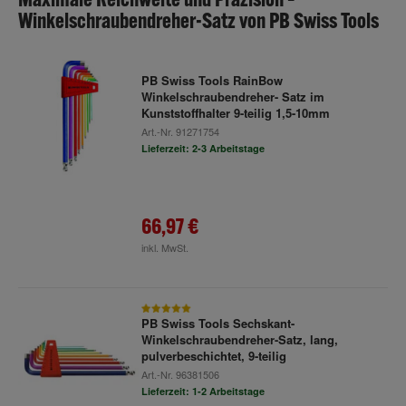
Winkelschraubendreher-Satz von PB Swiss Tools
PB Swiss Tools RainBow
Winkelschraubendreher- Satz im
Kunststoffhalter 9-teilig 1,5-10mm
Art.-Nr.
91271754
Lieferzeit: 2-3 Arbeitstage
66,97 €
inkl. MwSt.
PB Swiss Tools Sechskant-
Winkelschraubendreher-Satz, lang,
pulverbeschichtet, 9-teilig
Art.-Nr.
96381506
Lieferzeit: 1-2 Arbeitstage