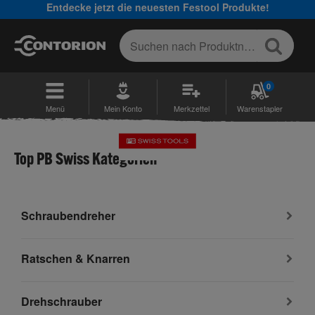
Entdecke jetzt die neuesten Festool Produkte!
0
Menü
Mein Konto
Merkzettel
Warenstapler
Top PB Swiss Kategorien
Schraubendreher
Ratschen & Knarren
Drehschrauber