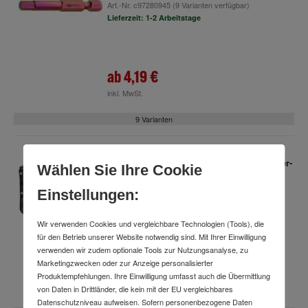
Art.-Nr.
c97280945
(9 Varianten verfügbar)
Lieferzeit: 1-2 Arbeitstage
ab
4,19 €
inkl. MwSt.
9 Varianten
PB Swiss Tools Montage-Schraubendreher-
Wählen Sie Ihre Cookie
Sortiment "Allrounder", 25-teilig
Art.-Nr.
92252675
Einstellungen:
Lieferzeit: 1-2 Arbeitstage
Wir verwenden Cookies und vergleichbare Technologien (Tools), die
für den Betrieb unserer Website notwendig sind. Mit Ihrer Einwilligung
verwenden wir zudem optionale Tools zur Nutzungsanalyse, zu
233,99 €
Marketingzwecken oder zur Anzeige personalisierter
Produktempfehlungen. Ihre Einwilligung umfasst auch die Übermittlung
inkl. MwSt.
von Daten in Drittländer, die kein mit der EU vergleichbares
Datenschutzniveau aufweisen. Sofern personenbezogene Daten