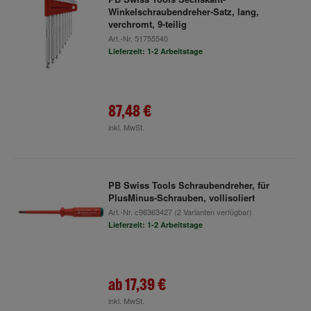
Winkelschraubendreher-Satz, lang,
verchromt, 9-teilig
Art.-Nr.
51755540
Lieferzeit: 1-2 Arbeitstage
87,48 €
inkl. MwSt.
PB Swiss Tools Schraubendreher, für
PlusMinus-Schrauben, vollisoliert
Art.-Nr.
c96363427
(2 Varianten verfügbar)
Lieferzeit: 1-2 Arbeitstage
ab
17,39 €
inkl. MwSt.