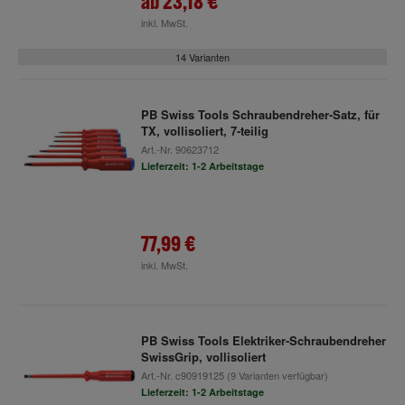
ab
23,18 €
inkl. MwSt.
14 Varianten
PB Swiss Tools Schraubendreher-Satz, für
TX, vollisoliert, 7-teilig
Art.-Nr.
90623712
Lieferzeit: 1-2 Arbeitstage
77,99 €
inkl. MwSt.
PB Swiss Tools Elektriker-Schraubendreher
SwissGrip, vollisoliert
Art.-Nr.
c90919125
(9 Varianten verfügbar)
Lieferzeit: 1-2 Arbeitstage