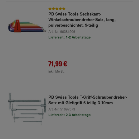
PB Swiss Tools Sechskant-
Winkelschraubendreher-Satz, lang,
pulverbeschichtet, 9-teilig
Art.-Nr.
96381506
Lieferzeit: 1-2 Arbeitstage
71,99 €
inkl. MwSt.
PB Swiss Tools T-Griff-Schraubendreher-
Satz mit Gleitgriff 6-teilig 3-10mm
Art.-Nr.
51097573
Lieferzeit: 2-3 Arbeitstage