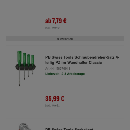
ab
7,79 €
inkl. MwSt.
9 Varianten
PB Swiss Tools Schraubendreher-Satz 4-
teilig PZ im Wandhalter Classic
Art.-Nr.
58376911
Lieferzeit: 2-3 Arbeitstage
35,99 €
inkl. MwSt.
PB Swiss Tools Sechskant-