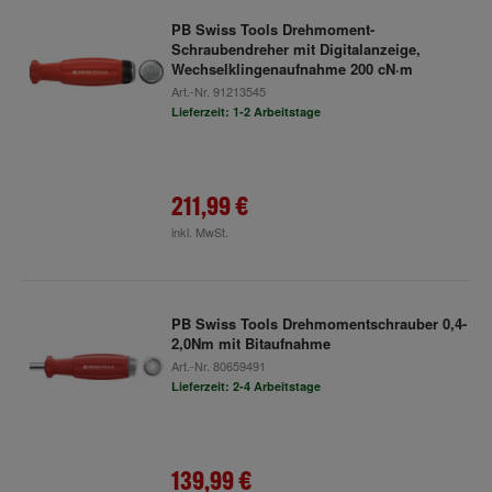
PB Swiss Tools Drehmoment-
Schraubendreher mit Digitalanzeige,
Wechselklingenaufnahme 200 cN·m
Art.-Nr.
91213545
Lieferzeit: 1-2 Arbeitstage
211,99 €
inkl. MwSt.
PB Swiss Tools Drehmomentschrauber 0,4-
2,0Nm mit Bitaufnahme
Art.-Nr.
80659491
Lieferzeit: 2-4 Arbeitstage
139,99 €