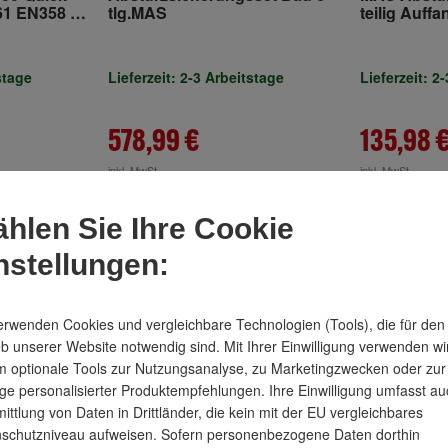
61 EN358 4-
tlg.MAS
teilig Auff
MAS
variabel B
/ MAS 65 im
stage
Lieferzeit: 2-3 Arbeitstage
Lieferzeit: 2
578,99 €
135,98 
inkl. MwSt.
inkl. MwSt.
hlen Sie Ihre Cookie
nstellungen:
erwenden Cookies und vergleichbare Technologien (Tools), die für den
eb unserer Website notwendig sind. Mit Ihrer Einwilligung verwenden wi
 optionale Tools zur Nutzungsanalyse, zu Marketingzwecken oder zur
ge personalisierter Produktempfehlungen. Ihre Einwilligung umfasst au
ittlung von Daten in Drittländer, die kein mit der EU vergleichbares
schutzniveau aufweisen. Sofern personenbezogene Daten dorthin