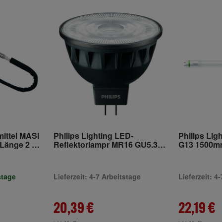
ittel MASI
Philips Lighting LED-
Philips Lig
 Länge 2 m
Reflektorlampr MR16 GU5.3
G13 1500m
mm
930 DIM MAS LED
LEDtube#3
Exp#35843000
stage
Lieferzeit: 4-7 Arbeitstage
Lieferzeit: 4
20,39 €
22,19 €