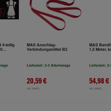
4-teilig
MAS Anschlag-
MAS Bandfa
10
Verbindungsmittel B2
1,5 Meter, 
 SK12-10m
 m
stage
Lieferzeit: 2-3 Arbeitstage
Lieferzeit: 2
20,59 €
54,98 €
inkl. MwSt.
inkl. MwSt.