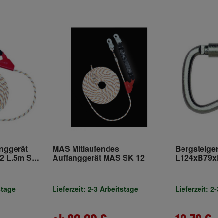
anggerät
MAS Mitlaufendes
Bergsteige
 L.5m Seil-
Auffanggerät MAS SK 12
L124xB79x
verz.EN 36
stage
Lieferzeit: 2-3 Arbeitstage
Lieferzeit: 2