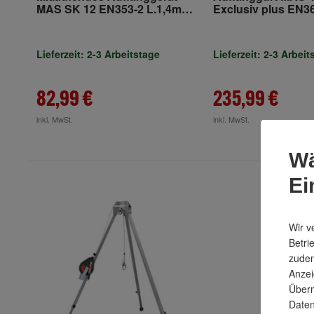
MAS SK 12 EN353-2 L.1,4m
Exclusiv plus EN3
Seil-D.12mm
Punkt, f.Gr.48-56 
Lieferzeit: 2-3 Arbeitstage
Lieferzeit: 2-3 Arbeit
82,99 €
235,99 €
inkl. MwSt.
inkl. MwSt.
Wä
Ei
Wir v
Betri
zudem
Anzei
Überm
Daten