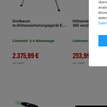
überm
analy
könne
wider
Dreibaum
Höhensicherungsg
Daten
m.Höhensicherungsgerät EN
360 verzinktes Stah
795b PSA III 19,0kg Alu.MAS
MAS
Lieferzeit: 2-4 Arbeitstage
Lieferzeit: 2-3 Arbeit
2.375,99 €
253,99 €
inkl. MwSt.
inkl. MwSt.