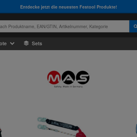
Entdecke jetzt die neuesten Festool Produkte!
ote
Sets