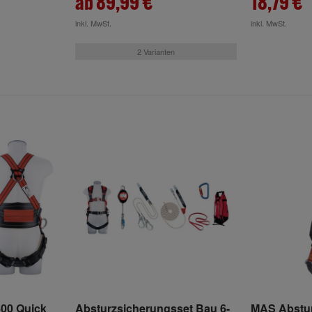
ab 89,99 €
18,79 €
inkl. MwSt.
inkl. MwSt.
2 Varianten
00 Quick
Absturzsicherungsset Bau 6-
MAS Abstur