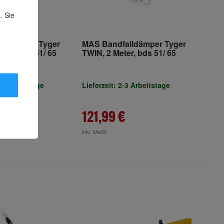
. Sie
lldämper Tyger
MAS Bandfalldämper Tyger
eter, bds 51/ 65
TWIN, 2 Meter, bds 51/ 65
-3 Arbeitstage
Lieferzeit: 2-3 Arbeitstage
€
121,99 €
inkl. MwSt.