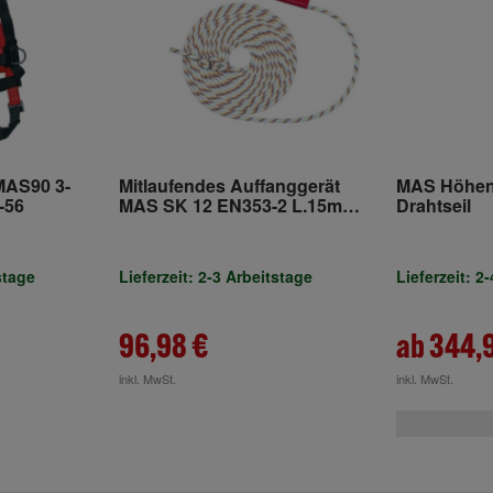
MAS90 3-
Mitlaufendes Auffanggerät
MAS Höhen
-56
MAS SK 12 EN353-2 L.15m
Drahtseil
Seil-D.12mm MAS
stage
Lieferzeit: 2-3 Arbeitstage
Lieferzeit: 2
96,98 €
ab 344,
inkl. MwSt.
inkl. MwSt.