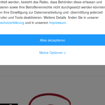
ittelt werden, besteht das Risiko, dass Behörden diese erfassen und
sieren sowie Ihre Betroffenenrechte nicht durchgesetzt werden könnten
n Ihre Einwilligung zur Datenverarbeitung und -übermittlung jederzeit
rufen und Tools deaktivieren. Weitere Details finden Sie in unserer
erät EN
MAS Bandfalldämper Tyger 5,
MAS Bandfa
schutzerklärung
und in unserem
Impressum
.
lseil,4,5m
1,5 Meter, bds 51/ 65
TWIN, 1,5 M
stage
Lieferzeit: 2-3 Arbeitstage
Lieferzeit: 2
Alles akzeptieren
Meine Optionen
>
76,99 €
108,98 
inkl. MwSt.
inkl. MwSt.