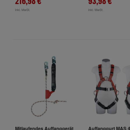
216,98 €
93,98 €
inkl. MwSt.
inkl. MwSt.
Mitlaufendes Auffanggerät
Auffanggurt MAS 4