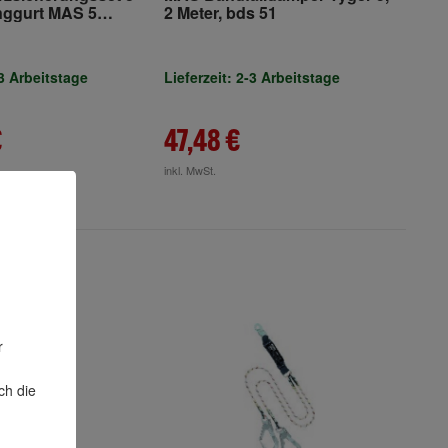
anggurt MAS 5
2 Meter, bds 51
3 BFD 3,2m MAS 51
 Gerätebeutel
-3 Arbeitstage
Lieferzeit: 2-3 Arbeitstage
€
47,48 €
inkl. MwSt.
r
ch die