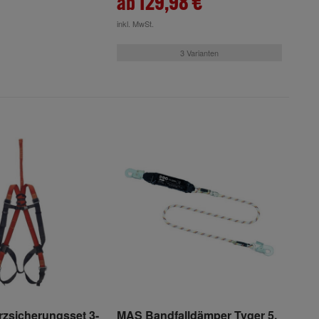
ab 129,98 €
inkl. MwSt.
3 Varianten
zsicherungsset 3-
MAS Bandfalldämper Tyger 5,