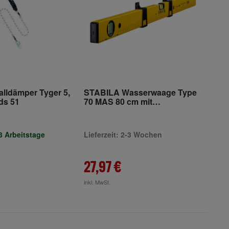
lldämper Tyger 5,
STABILA Wasserwaage Type
bds 51
70 MAS 80 cm mit
Markierschiebern und
Skalenaufdruck
-3 Arbeitstage
Lieferzeit: 2-3 Wochen
27,97 €
inkl. MwSt.