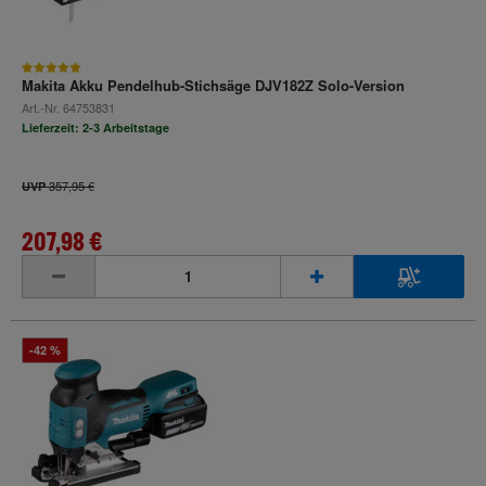
Makita Akku Pendelhub-Stichsäge DJV182Z Solo-Version
Art.-Nr.
64753831
Lieferzeit: 2-3 Arbeitstage
357,95 €
UVP
207,98 €
inkl. MwSt.
-42 %