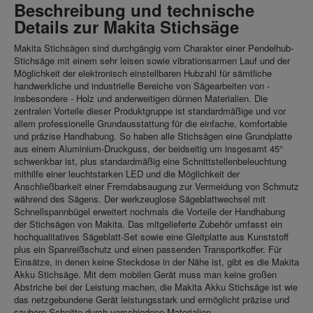
Beschreibung und technische
Details zur Makita Stichsäge
Makita Stichsägen sind durchgängig vom Charakter einer Pendelhub-
Stichsäge mit einem sehr leisen sowie vibrationsarmen Lauf und der
Möglichkeit der elektronisch einstellbaren Hubzahl für sämtliche
handwerkliche und industrielle Bereiche von Sägearbeiten von -
insbesondere - Holz und anderweitigen dünnen Materialien. Die
zentralen Vorteile dieser Produktgruppe ist standardmäßige und vor
allem professionelle Grundausstattung für die einfache, komfortable
und präzise Handhabung. So haben alle Stichsägen eine Grundplatte
aus einem Aluminium-Druckguss, der beidseitig um insgesamt 45°
schwenkbar ist, plus standardmäßig eine Schnittstellenbeleuchtung
mithilfe einer leuchtstarken LED und die Möglichkeit der
Anschließbarkeit einer Fremdabsaugung zur Vermeidung von Schmutz
während des Sägens. Der werkzeuglose Sägeblattwechsel mit
Schnellspannbügel erweitert nochmals die Vorteile der Handhabung
der Stichsägen von Makita. Das mitgelieferte Zubehör umfasst ein
hochqualitatives Sägeblatt-Set sowie eine Gleitplatte aus Kunststoff
plus ein Spanreißschutz und einen passenden Transportkoffer. Für
Einsätze, in denen keine Steckdose in der Nähe ist, gibt es die Makita
Akku Stichsäge. Mit dem mobilen Gerät muss man keine großen
Abstriche bei der Leistung machen, die Makita Akku Stichsäge ist wie
das netzgebundene Gerät leistungsstark und ermöglicht präzise und
saubere Schnitte durch verschiedene Materialien.