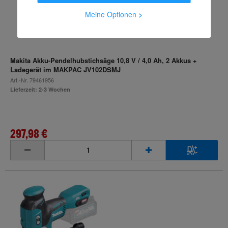
Meine Optionen
>
Makita Akku-Pendelhubstichsäge 10,8 V / 4,0 Ah, 2 Akkus +
Ladegerät im MAKPAC JV102DSMJ
Art.-Nr.
79461956
Lieferzeit: 2-3 Wochen
297,98 €
inkl. MwSt.