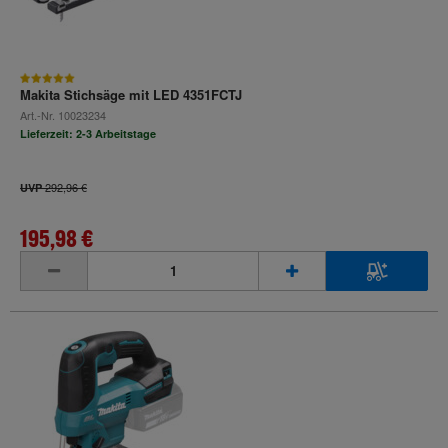
Makita Stichsäge mit LED 4351FCTJ
Art.-Nr.
10023234
Lieferzeit: 2-3 Arbeitstage
292,96 €
UVP
195,98 €
inkl. MwSt.