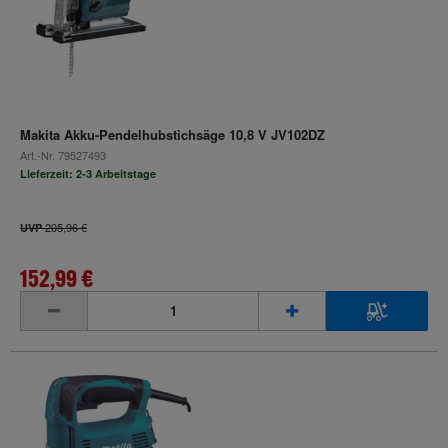
Makita Akku-Pendelhubstichsäge 10,8 V JV102DZ
Art.-Nr.
79527493
Lieferzeit: 2-3 Arbeitstage
205,96 €
UVP
152,99 €
inkl. MwSt.