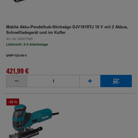
Makita Akku-Pendelhub-Stichsäge DJV181RTJ 18 V mit 2 Akkus,
Schnellladegerät und im Koffer
Art.-Nr.
83407968
Lieferzeit: 2-3 Arbeitstage
722,96 €
UVP
421,99 €
inkl. MwSt.
-33 %