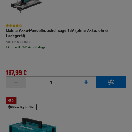
Makita Akku-Pendelhubstichsäge 18V (ohne Akku, ohne
Ladegerät)
Art.-Nr.
53038338
Lieferzeit: 2-3 Arbeitstage
167,99 €
inkl. MwSt.
-5 %
Günstig im Set