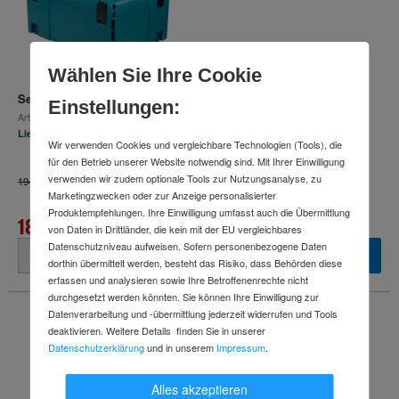
Wählen Sie Ihre Cookie
Set Makita Pendelhubstichsäge 18V + MAKPAC Gr. 3 Koffer
Einstellungen:
Art.-Nr.
b88289367
Lieferzeit: 2-3 Arbeitstage
Wir verwenden Cookies und vergleichbare Technologien (Tools), die
für den Betrieb unserer Website notwendig sind. Mit Ihrer Einwilligung
verwenden wir zudem optionale Tools zur Nutzungsanalyse, zu
im Vergleich zu Einzelpreisen
194,98 €
Marketingzwecken oder zur Anzeige personalisierter
Produktempfehlungen. Ihre Einwilligung umfasst auch die Übermittlung
185,23 €
von Daten in Drittländer, die kein mit der EU vergleichbares
Datenschutzniveau aufweisen. Sofern personenbezogene Daten
inkl. MwSt.
dorthin übermittelt werden, besteht das Risiko, dass Behörden diese
erfassen und analysieren sowie Ihre Betroffenenrechte nicht
durchgesetzt werden könnten. Sie können Ihre Einwilligung zur
Datenverarbeitung und -übermittlung jederzeit widerrufen und Tools
deaktivieren. Weitere Details finden Sie in unserer
Datenschutzerklärung
und in unserem
Impressum
.
Alles akzeptieren