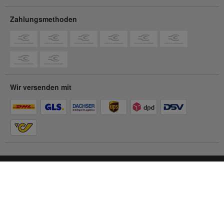
Zahlungsmethoden
Wir versenden mit
Du befindest dich im
Privatkunden-Shop
Zum Geschäftskunden-Shop
© 2026 Contorion.
Alle Rechte vorbehalten.
Barrierefreiheit
Impressum
AGB
Datenschutz