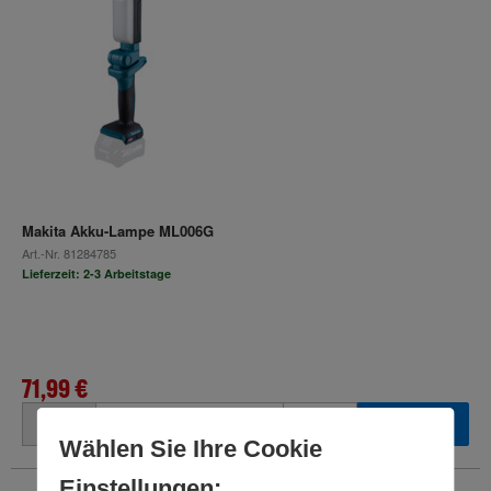
Makita Akku-Lampe ML006G
Art.-Nr.
81284785
Lieferzeit: 2-3 Arbeitstage
71,99 €
inkl. MwSt.
Wählen Sie Ihre Cookie
Einstellungen: