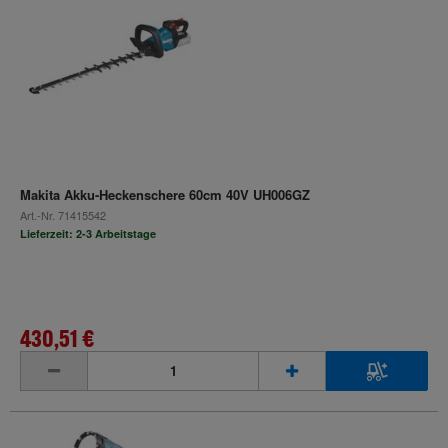
Makita Akku-Heckenschere 60cm 40V UH006GZ
Art.-Nr.
71415542
Lieferzeit: 2-3 Arbeitstage
430,51 €
inkl. MwSt.