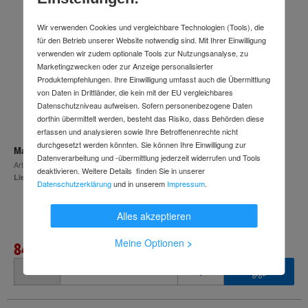
Wir verwenden Cookies und vergleichbare Technologien (Tools), die
für den Betrieb unserer Website notwendig sind. Mit Ihrer Einwilligung
verwenden wir zudem optionale Tools zur Nutzungsanalyse, zu
Marketingzwecken oder zur Anzeige personalisierter
Produktempfehlungen. Ihre Einwilligung umfasst auch die Übermittlung
von Daten in Drittländer, die kein mit der EU vergleichbares
Datenschutzniveau aufweisen. Sofern personenbezogene Daten
dorthin übermittelt werden, besteht das Risiko, dass Behörden diese
erfassen und analysieren sowie Ihre Betroffenenrechte nicht
durchgesetzt werden könnten. Sie können Ihre Einwilligung zur
Makita LED-Akku-Werstattleuchte 40V max.
Datenverarbeitung und -übermittlung jederzeit widerrufen und Tools
Art.-Nr.
88656504
deaktivieren. Weitere Details finden Sie in unserer
Lieferzeit: 2-3 Wochen
Datenschutzerklärung
und in unserem
Impressum
.
Alles akzeptieren
Meine Optionen
>
84,98 €
inkl. MwSt.