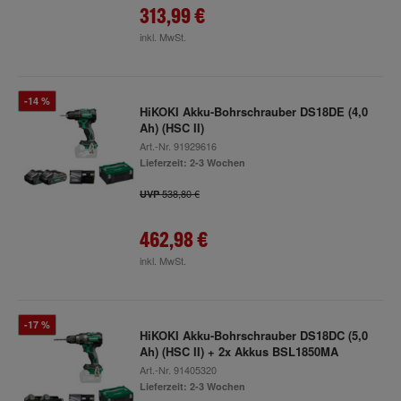
313,99 €
inkl. MwSt.
-14 %
HiKOKI Akku-Bohrschrauber DS18DE (4,0
Ah) (HSC II)
Art.-Nr.
91929616
Lieferzeit: 2-3 Wochen
538,80 €
UVP
462,98 €
inkl. MwSt.
-17 %
HiKOKI Akku-Bohrschrauber DS18DC (5,0
Ah) (HSC II) + 2x Akkus BSL1850MA
Art.-Nr.
91405320
Lieferzeit: 2-3 Wochen