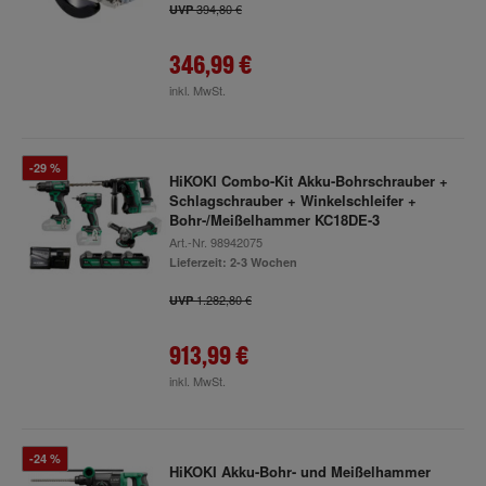
394,80 €
UVP
346,99 €
inkl. MwSt.
-29 %
HiKOKI Combo-Kit Akku-Bohrschrauber +
Schlagschrauber + Winkelschleifer +
Bohr-/Meißelhammer KC18DE-3
Art.-Nr.
98942075
Lieferzeit: 2-3 Wochen
1.282,80 €
UVP
913,99 €
inkl. MwSt.
-24 %
HiKOKI Akku-Bohr- und Meißelhammer