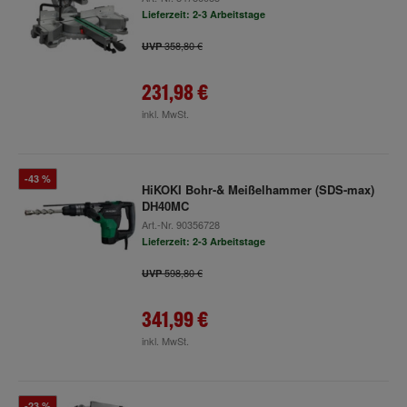
Lieferzeit: 2-3 Arbeitstage
358,80 €
UVP
231,98 €
inkl. MwSt.
-43 %
HiKOKI Bohr-& Meißelhammer (SDS-max)
DH40MC
Art.-Nr.
90356728
Lieferzeit: 2-3 Arbeitstage
598,80 €
UVP
341,99 €
inkl. MwSt.
-23 %