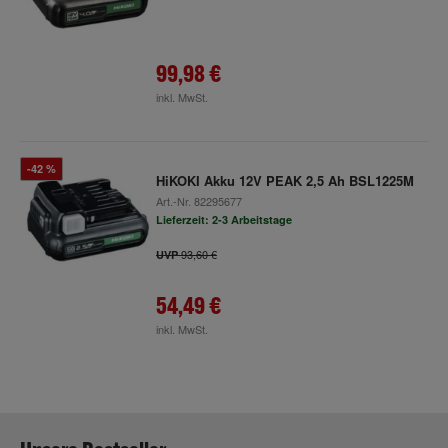
99,98 €
inkl. MwSt.
-42 %
HiKOKI Akku 12V PEAK 2,5 Ah BSL1225M
Art.-Nr.
82295677
Lieferzeit: 2-3 Arbeitstage
93,60 €
UVP
54,49 €
inkl. MwSt.