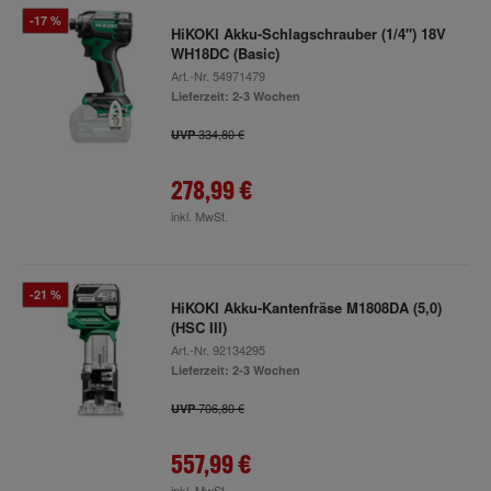
-17 %
HiKOKI Akku-Schlagschrauber (1/4") 18V
WH18DC (Basic)
Art.-Nr.
54971479
Lieferzeit: 2-3 Wochen
334,80 €
UVP
278,99 €
inkl. MwSt.
-21 %
HiKOKI Akku-Kantenfräse M1808DA (5,0)
(HSC III)
Art.-Nr.
92134295
Lieferzeit: 2-3 Wochen
706,80 €
UVP
557,99 €
inkl. MwSt.