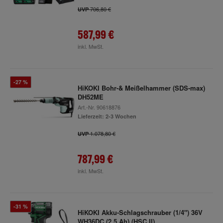
706,80 €
UVP
587,99 €
inkl. MwSt.
-27 %
HiKOKI Bohr-& Meißelhammer (SDS-max)
DH52ME
Art.-Nr.
90618876
Lieferzeit: 2-3 Wochen
1.078,80 €
UVP
787,99 €
inkl. MwSt.
-31 %
HiKOKI Akku-Schlagschrauber (1/4") 36V
WH36DC (2,5 Ah) (HSC II)