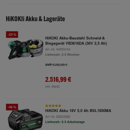
HiKOKIi Akku & Lageräte
-23 %
HiKOKI Akku-Baustahl Schneid-&
Biegegerät VB3616DA (36V 2,5 Ah)
Art.-Nr.
94559164
Lieferzeit: 2-3 Wochen
3.262,80 €
UVP
2.516,99 €
inkl. MwSt.
-46 %
HiKOKI Akku 18V 5,0 Ah BSL1850MA
Art.-Nr.
82623362
Lieferzeit: 2-3 Arbeitstage