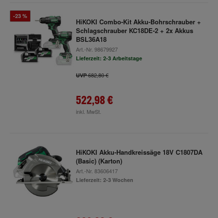
-23 %
HiKOKI Combo-Kit Akku-Bohrschrauber +
Schlagschrauber KC18DE-2 + 2x Akkus
BSL36A18
Art.-Nr.
98679927
Lieferzeit: 2-3 Arbeitstage
682,80 €
UVP
522,98 €
inkl. MwSt.
HiKOKI Akku-Handkreissäge 18V C1807DA
(Basic) (Karton)
Art.-Nr.
83606417
Lieferzeit: 2-3 Wochen