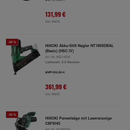
131,99 €
inkl. MwSt.
-39 %
HiKOKI Akku-Stift Nagler NT1865DBAL
(Basic) (HSC IV)
Art.-Nr.
95214534
Lieferzeit: 2-3 Wochen
592,80 €
UVP
361,99 €
inkl. MwSt.
-35 %
HiKOKI Paneelsäge mit Laseranzeige
C8FSHG
Art.-Nr.
84786083