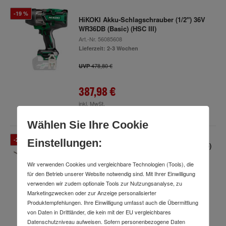
-19 %
HiKOKI Akku-Schlagschrauber (1/2") 36V
WR36DB (Basic) (HSC III)
Art.-Nr.
56085608
Lieferzeit: 2-3 Wochen
478,80 €
UVP
387,98 €
inkl. MwSt.
Wählen Sie Ihre Cookie
-25 %
Einstellungen:
HiKOKI Akku-Knickschrauber DB3DL2 (1,5)
Art.-Nr.
88194007
Wir verwenden Cookies und vergleichbare Technologien (Tools), die
Lieferzeit: 2-3 Arbeitstage
für den Betrieb unserer Website notwendig sind. Mit Ihrer Einwilligung
130,80 €
verwenden wir zudem optionale Tools zur Nutzungsanalyse, zu
UVP
Marketingzwecken oder zur Anzeige personalisierter
Produktempfehlungen. Ihre Einwilligung umfasst auch die Übermittlung
97,99 €
von Daten in Drittländer, die kein mit der EU vergleichbares
inkl. MwSt.
Datenschutzniveau aufweisen. Sofern personenbezogene Daten