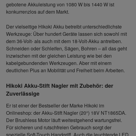
gebotene Akkuleistung von 1080 W bis 1440 W ist
konkurrenzlos auf dem Markt.
Der vielseitige Hikoki Akku betreibt unterschiedlichste
Werkzeuge: Über hundert Geräte lassen sich sowohl mit
dem 36-Volt- als auch mit dem 18-Volt-Akku antreiben.
Schneiden oder Schleifen, Sägen, Bohren – all das geht
inzwischen mit der gleichen Leistung wie bei den
kabelgebundenden Werkzeugen. Aber mit einem
deutlichen Plus an Mobilität und Freiheit beim Arbeiten.
Hikoki Akku-Stift Nagler mit Zubehör: der
Zuverlässige
Er ist einer der Bestseller der Marke Hikoki im
Onlineshop: der Akku-Stift Nagler (20°) 18V NT1865DA.
Der Brushless Motor läuft weitestgehend wartungsfrei.
Für sicheren und rutschfreien Gebrauch sorgt der
spezielle Soft-Touch Handgriff. Auch die leuchtende LED