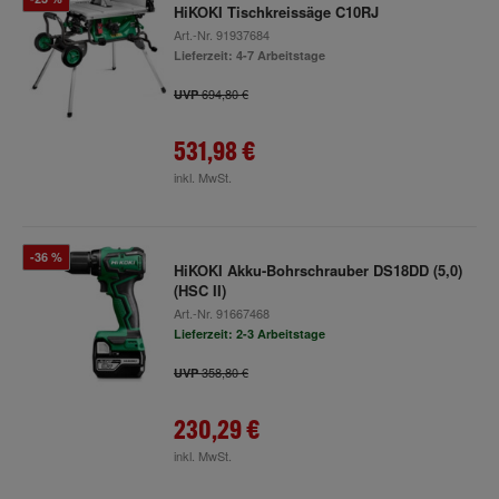
HiKOKI Tischkreissäge C10RJ
Art.-Nr.
91937684
Lieferzeit: 4-7 Arbeitstage
694,80 €
UVP
531,98 €
inkl. MwSt.
-36 %
HiKOKI Akku-Bohrschrauber DS18DD (5,0)
(HSC II)
Art.-Nr.
91667468
Lieferzeit: 2-3 Arbeitstage
358,80 €
UVP
230,29 €
inkl. MwSt.