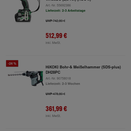
Art.-Nr.
55692386
Lieferzeit: 2-3 Arbeitstage
742,80 €
UVP
512,99 €
inkl. MwSt.
-24 %
HiKOKI Bohr-& Meißelhammer (SDS-plus)
DH28PC
Art.-Nr.
90758018
Lieferzeit: 2-3 Wochen
478,80 €
UVP
361,99 €
inkl. MwSt.