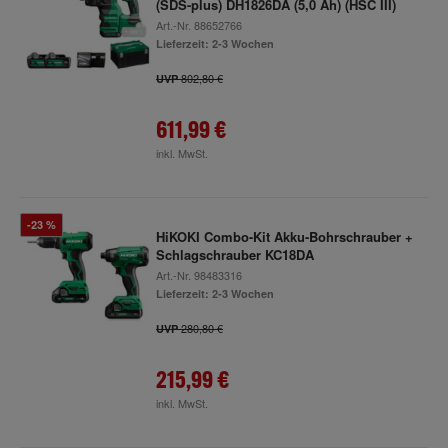
(SDS-plus) DH1826DA (5,0 Ah) (HSC III)
Art.-Nr.
88652766
Lieferzeit: 2-3 Wochen
802,80 €
UVP
611,99 €
inkl. MwSt.
-23 %
HiKOKI Combo-Kit Akku-Bohrschrauber +
Schlagschrauber KC18DA
Art.-Nr.
98483316
Lieferzeit: 2-3 Wochen
280,80 €
UVP
215,99 €
inkl. MwSt.