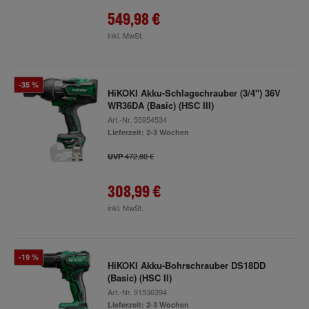
549,98 €
inkl. MwSt.
-35 %
HiKOKI Akku-Schlagschrauber (3/4") 36V
WR36DA (Basic) (HSC III)
Art.-Nr.
55954534
Lieferzeit: 2-3 Wochen
472,80 €
UVP
308,99 €
inkl. MwSt.
-19 %
HiKOKI Akku-Bohrschrauber DS18DD
(Basic) (HSC II)
Art.-Nr.
91536394
Lieferzeit: 2-3 Wochen