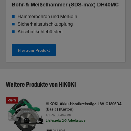
Bohr-& Meißelhammer (SDS-max) DH40MC
Hammerbohren und Meißeln
Sicherheitsrutschkupplung
Abschaltkohlebürsten
Hier zum Produkt
Weitere Produkte von HiKOKI
-39 %
HiKOKI Akku-Handkreissäge 18V C1806DA
(Basic) (Karton)
Art.-Nr.
83409806
Lieferzeit: 2-3 Arbeitstage
214,80 €
UVP