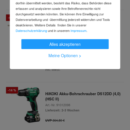
dorthin übermittelt werden, besteht das Risiko, dass Behörden diese
erfassen und analysieren sowie Ihre Betroffenenrechte nicht
durchgesetzt werden könnten. Sie können Ihre Einwilligung zur
-46 %
Datenverarbeitung und -übermittlung jederzeit widerrufen und Tools
HiKOKI Bohr-& Meißelhammer (SDS-plus)
deaktivieren. Weitere Details finden Sie in unserer
DH28PEC
Datenschutzerklärung
und in unserem
Impressum
.
Art.-Nr.
89504747
Lieferzeit: 2-3 Arbeitstage
Alles akzeptieren
442,80 €
UVP
Meine Optionen
>
239,99 €
inkl. MwSt.
-14 %
HiKOKI Akku-Bohrschrauber DS12DD (4,0)
(HSC II)
Art.-Nr.
91012098
Lieferzeit: 2-3 Wochen
364,80 €
UVP