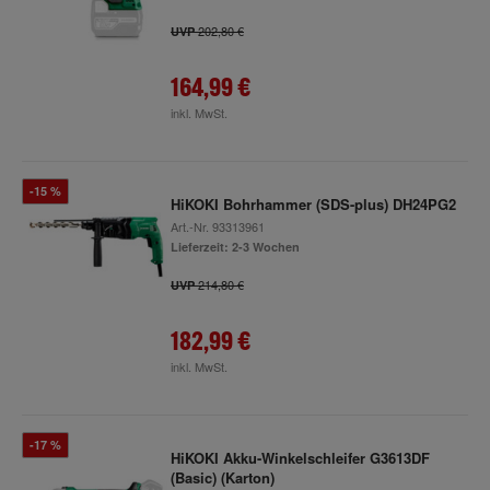
202,80 €
UVP
164,99 €
inkl. MwSt.
-15 %
HiKOKI Bohrhammer (SDS-plus) DH24PG2
Art.-Nr.
93313961
Lieferzeit: 2-3 Wochen
214,80 €
UVP
182,99 €
inkl. MwSt.
-17 %
HiKOKI Akku-Winkelschleifer G3613DF
(Basic) (Karton)