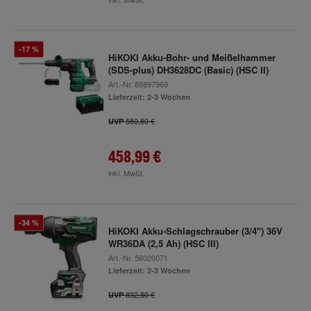
-17 %
HiKOKI Akku-Bohr- und Meißelhammer
(SDS-plus) DH3628DC (Basic) (HSC II)
Art.-Nr.
89897969
Lieferzeit: 2-3 Wochen
550,80 €
UVP
458,99 €
inkl. MwSt.
-34 %
HiKOKI Akku-Schlagschrauber (3/4") 36V
WR36DA (2,5 Ah) (HSC III)
Art.-Nr.
56020071
Lieferzeit: 2-3 Wochen
832,80 €
UVP