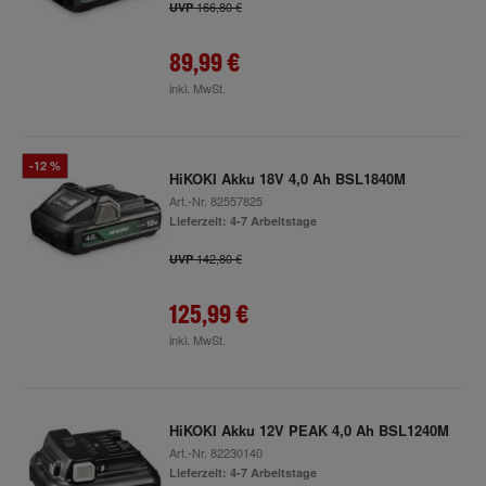
166,80 €
UVP
89,99 €
inkl. MwSt.
-12 %
HiKOKI Akku 18V 4,0 Ah BSL1840M
Art.-Nr.
82557825
Lieferzeit: 4-7 Arbeitstage
142,80 €
UVP
125,99 €
inkl. MwSt.
HiKOKI Akku 12V PEAK 4,0 Ah BSL1240M
Art.-Nr.
82230140
Lieferzeit: 4-7 Arbeitstage