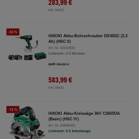
283,99 €
inkl. MwSt.
-24 %
HiKOKI Akku-Bohrschrauber DS36DC (2,5
Ah) (HSC II)
Art.-Nr.
92322838
Lieferzeit: 2-3 Wochen
766,80 €
UVP
583,99 €
inkl. MwSt.
-12 %
HiKOKI Akku-Kreissäge 36V C3605DA
(Basic) (HSC IV)
Art.-Nr.
83868565
Lieferzeit: 2-3 Arbeitstage