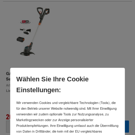
GARDENA Akku-Trimmer ComfortCut 23/18V P4A Ready-To-Use
Wählen Sie Ihre Cookie
Set
Art.-Nr.
55644780
Einstellungen:
Lieferzeit: 7-10 Arbeitstage
Wir verwenden Cookies und vergleichbare Technologien (Tools), die
für den Betrieb unserer Website notwendig sind. Mit Ihrer Einwilligung
verwenden wir zudem optionale Tools zur Nutzungsanalyse, zu
204,98 €
Marketingzwecken oder zur Anzeige personalisierter
inkl. MwSt.
Produktempfehlungen. Ihre Einwilligung umfasst auch die Übermittlung
von Daten in Drittländer, die kein mit der EU vergleichbares