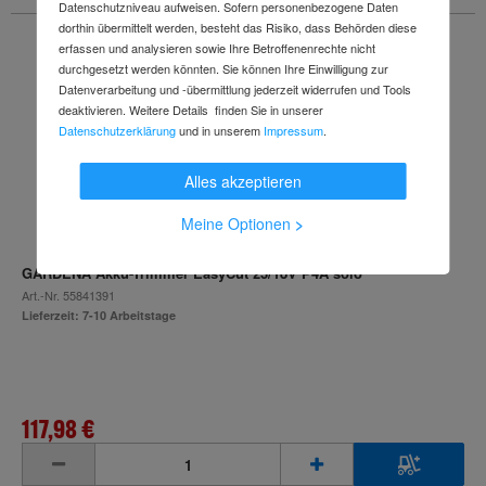
Datenschutzniveau aufweisen. Sofern personenbezogene Daten
dorthin übermittelt werden, besteht das Risiko, dass Behörden diese
erfassen und analysieren sowie Ihre Betroffenenrechte nicht
durchgesetzt werden könnten. Sie können Ihre Einwilligung zur
Datenverarbeitung und -übermittlung jederzeit widerrufen und Tools
deaktivieren. Weitere Details finden Sie in unserer
Datenschutzerklärung
und in unserem
Impressum
.
Alles akzeptieren
Meine Optionen
>
GARDENA Akku-Trimmer EasyCut 23/18V P4A solo
Art.-Nr.
55841391
Lieferzeit: 7-10 Arbeitstage
117,98 €
inkl. MwSt.