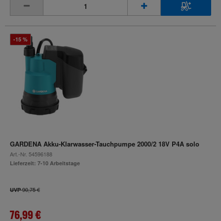
inkl. MwSt.
-15 %
GARDENA Akku-Klarwasser-Tauchpumpe 2000/2 18V P4A solo
Art.-Nr.
54596188
Lieferzeit: 7-10 Arbeitstage
90,75 €
UVP
76,99 €