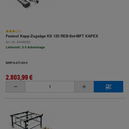
Festool Kapp-Zugsäge KS 120 REB-Set-MFT KAPEX
Art.-Nr.
94496520
Lieferzeit: 2-3 Arbeitstage
3.477,69 €
UVP
2.803,99 €
inkl. MwSt.