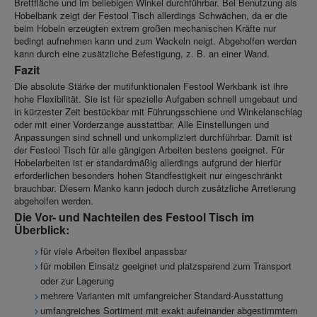
Brettfläche und im beliebigen Winkel durchführbar. Bei Benutzung als
Hobelbank zeigt der Festool Tisch allerdings Schwächen, da er die
beim Hobeln erzeugten extrem großen mechanischen Kräfte nur
bedingt aufnehmen kann und zum Wackeln neigt. Abgeholfen werden
kann durch eine zusätzliche Befestigung, z. B. an einer Wand.
Fazit
Die absolute Stärke der mutifunktionalen Festool Werkbank ist ihre
hohe Flexibilität. Sie ist für spezielle Aufgaben schnell umgebaut und
in kürzester Zeit bestückbar mit Führungsschiene und Winkelanschlag
oder mit einer Vorderzange ausstattbar. Alle Einstellungen und
Anpassungen sind schnell und unkompliziert durchführbar. Damit ist
der Festool Tisch für alle gängigen Arbeiten bestens geeignet. Für
Hobelarbeiten ist er standardmäßig allerdings aufgrund der hierfür
erforderlichen besonders hohen Standfestigkeit nur eingeschränkt
brauchbar. Diesem Manko kann jedoch durch zusätzliche Arretierung
abgeholfen werden.
Die Vor- und Nachteilen des Festool Tisch im
Überblick:
für viele Arbeiten flexibel anpassbar
für mobilen Einsatz geeignet und platzsparend zum Transport
oder zur Lagerung
mehrere Varianten mit umfangreicher Standard-Ausstattung
umfangreiches Sortiment mit exakt aufeinander abgestimmtem