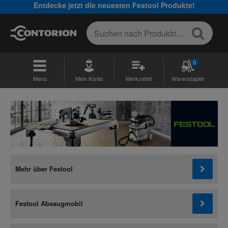
Entdecke jetzt die neuesten Festool Produkte!
0
Menü
Mein Konto
Merkzettel
Warenstapler
Mehr über Festool
Festool Absaugmobil