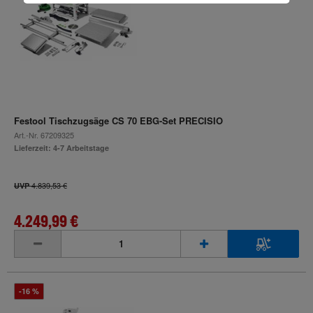
Festool Tischzugsäge CS 70 EBG-Set PRECISIO
Art.-Nr.
67209325
Lieferzeit: 4-7 Arbeitstage
4.839,53 €
UVP
4.249,99 €
inkl. MwSt.
-16 %