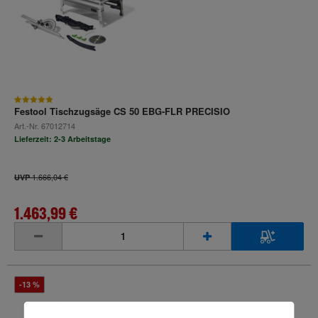
Festool Tischzugsäge CS 50 EBG-FLR PRECISIO
Art.-Nr.
67012714
Lieferzeit: 2-3 Arbeitstage
1.666,04 €
UVP
1.463,99 €
inkl. MwSt.
-13 %