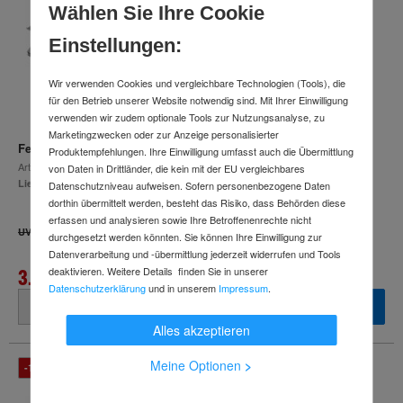
Wählen Sie Ihre Cookie
Einstellungen:
Wir verwenden Cookies und vergleichbare Technologien (Tools), die
für den Betrieb unserer Website notwendig sind. Mit Ihrer Einwilligung
verwenden wir zudem optionale Tools zur Nutzungsanalyse, zu
Marketingzwecken oder zur Anzeige personalisierter
Festool Tischzugsäge CS 50 EBG-Set PRECISIO
Produktempfehlungen. Ihre Einwilligung umfasst auch die Übermittlung
Art.-Nr.
67078251
von Daten in Drittländer, die kein mit der EU vergleichbares
Lieferzeit: 4-7 Arbeitstage
Datenschutzniveau aufweisen. Sofern personenbezogene Daten
dorthin übermittelt werden, besteht das Risiko, dass Behörden diese
erfassen und analysieren sowie Ihre Betroffenenrechte nicht
3.582,23 €
UVP
durchgesetzt werden könnten. Sie können Ihre Einwilligung zur
Datenverarbeitung und -übermittlung jederzeit widerrufen und Tools
3.105,98 €
deaktivieren. Weitere Details finden Sie in unserer
Datenschutzerklärung
und in unserem
Impressum
.
inkl. MwSt.
Alles akzeptieren
Meine Optionen
>
-12 %