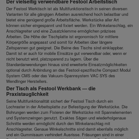
Der vielseitig verwendbare Festool Arbeitstisch
Der Festool Werktisch ist als Multifunktionstisch in seinen diversen
Varianten für alle gängigen Arbeiten ausreichend hoch belastbar und
bietet eine genügend große Arbeitsfläche. Werkstücke aller Art
können sicher eingespannt und fixiert werden. Ein Winkelanschlag, ein
Anschlagreiter und eine Zusatzklemme ermöglichen präzises
Arbeiten. Die Höhe der Tischplatte ist ergonomisch für mittlere
Körpergröße angepasst und somit für Arbeiten über längere
Zeitspannen gut geeignet. Die Beine des Tischs sind einklappbar.
Damit ist er auch für mobile Einsätze gut verwendbar oder, wenn er
nicht benutzt wird, platzsparend zu lagern. Über die
Standardanwendungen hinaus sind erweiterte Einsatzmöglichkeiten
optional durch Anbindung an das Festool-spezifische Compact Modul
System CMS oder das Vakuum-Spannsystem VAC SYS des
Wendlinger Herstellers.
Der Tisch als Festool Werkbank — die
Praxistauglichkeit
Seine Multifunktionalität sichert der Festool Tisch durch ein
Lochraster in der Arbeitsplatte zur Befestigung der Werkstücke. Die
Bohrungen werden zum Fixieren der Werkstücke mit Spannelementen
und Systemzwingen genutzt. Exaktes Sägen und wiederholgenaue
Schnitte werden ermöglicht durch den Winkelanschlag mit
Anschlagreiter. Genaue Winkelschnitte sind damit ebenfalls möglich
und ein Gummisaum verhindert Ausrisse. Fräsungen sind in einer