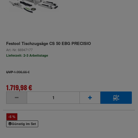
Festool Tischzugsäge CS 50 EBG PRECISIO
Art.-Nr.
66947177
Lieferzeit: 2-3 Arbeitstage
1.996,66 €
UVP
1.719,98 €
inkl. MwSt.
-5 %
Günstig im Set