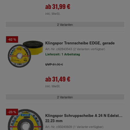
ab
31,99 €
inkl. MwSt.
2 Varianten
-62 %
Klingspor Trennscheibe EDGE, gerade
Art.-Nr.
c62843543
(2 Varianten verfügbar)
Lieferzeit: 1 Arbeitstag
81,90 €
UVP
ab
31,49 €
inkl. MwSt.
2 Varianten
-23 %
Klingspor Schruppscheibe A 24 N Edelstahl
22.23 mm
Art.-Nr.
c93240609
(1 Variante verfügbar)