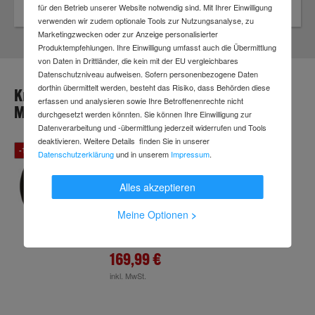
für den Betrieb unserer Website notwendig sind. Mit Ihrer Einwilligung
verwenden wir zudem optionale Tools zur Nutzungsanalyse, zu
Marketingzwecken oder zur Anzeige personalisierter
Produktempfehlungen. Ihre Einwilligung umfasst auch die Übermittlung
von Daten in Drittländer, die kein mit der EU vergleichbares
Datenschutzniveau aufweisen. Sofern personenbezogene Daten
dorthin übermittelt werden, besteht das Risiko, dass Behörden diese
Kronenflex® Großtrennscheiben (>300 mm) für
erfassen und analysieren sowie Ihre Betroffenenrechte nicht
Motorentrennschleifer
durchgesetzt werden könnten. Sie können Ihre Einwilligung zur
Datenverarbeitung und -übermittlung jederzeit widerrufen und Tools
deaktivieren. Weitere Details finden Sie in unserer
-15 %
Datenschutzerklärung
und in unserem
Impressum
.
Klingspor A 924 SX Großtrennscheiben,
gerade
Alles akzeptieren
Art.-Nr.
c77743400
(1 Variante verfügbar)
Lieferzeit: 1 Arbeitstag
Meine Optionen
>
200,16 €
UVP
169,99 €
inkl. MwSt.