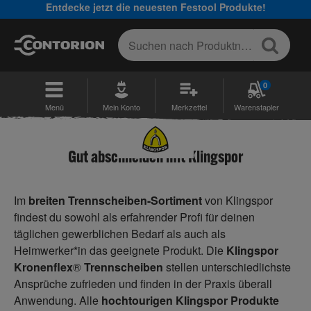
Entdecke jetzt die neuesten Festool Produkte!
0
Menü
Mein Konto
Merkzettel
Warenstapler
Gut abschneiden mit Klingspor
Im
breiten Trennscheiben-Sortiment
von Klingspor
findest du sowohl als erfahrender Profi für deinen
täglichen gewerblichen Bedarf als auch als
Heimwerker*in das geeignete Produkt. Die
Klingspor
Kronenflex
®
Trennscheiben
stellen unterschiedlichste
Ansprüche zufrieden und finden in der Praxis überall
Anwendung. Alle
hochtourigen Klingspor Produkte