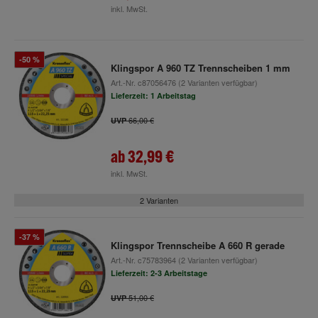
inkl. MwSt.
-50 %
Klingspor A 960 TZ Trennscheiben 1 mm
Art.-Nr.
c87056476
(2 Varianten verfügbar)
Lieferzeit: 1 Arbeitstag
66,00 €
UVP
ab
32,99 €
inkl. MwSt.
2 Varianten
-37 %
Klingspor Trennscheibe A 660 R gerade
Art.-Nr.
c75783964
(2 Varianten verfügbar)
Lieferzeit: 2-3 Arbeitstage
51,00 €
UVP