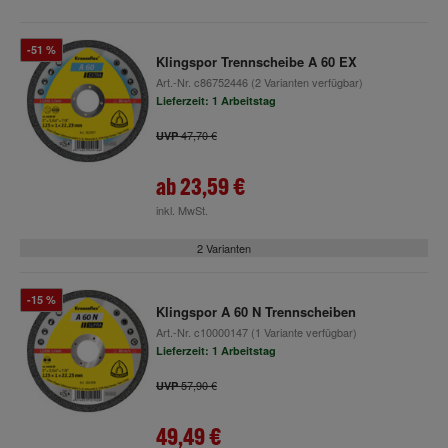
-51 %
Klingspor Trennscheibe A 60 EX
Art.-Nr.
c86752446
(2 Varianten verfügbar)
Lieferzeit: 1 Arbeitstag
47,70 €
UVP
ab
23,59 €
inkl. MwSt.
2 Varianten
-15 %
Klingspor A 60 N Trennscheiben
Art.-Nr.
c10000147
(1 Variante verfügbar)
Lieferzeit: 1 Arbeitstag
57,90 €
UVP
49,49 €