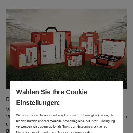
Wählen Sie Ihre Cookie
Die passgenauen MEGA-DEALS von fischer
Einstellungen:
Von dem Bolzenanker FAZ II Plus, Injektionsmörtel FIS
Wir verwenden Cookies und vergleichbare Technologien (Tools), die
VL und FIS V Plus bis hin zu den PowerFast II Schrauben
für den Betrieb unserer Website notwendig sind. Mit Ihrer Einwilligung
und DuoLine Dübeln:
Sichere dir die praktischen
verwenden wir zudem optionale Tools zur Nutzungsanalyse, zu
Boxen, Systainer und Eimer zum besten Preis!
Marketingzwecken oder zur Anzeige personalisierter