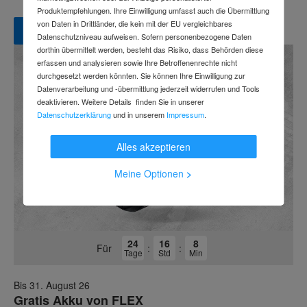
Produktempfehlungen. Ihre Einwilligung umfasst auch die Übermittlung
von Daten in Drittländer, die kein mit der EU vergleichbares
Zur Aktion
Datenschutzniveau aufweisen. Sofern personenbezogene Daten
dorthin übermittelt werden, besteht das Risiko, dass Behörden diese
erfassen und analysieren sowie Ihre Betroffenenrechte nicht
durchgesetzt werden könnten. Sie können Ihre Einwilligung zur
Datenverarbeitung und -übermittlung jederzeit widerrufen und Tools
deaktivieren. Weitere Details finden Sie in unserer
Datenschutzerklärung
und in unserem
Impressum
.
Alles akzeptieren
Meine Optionen
>
24
16
8
Für
:
:
Tage
Std
Min
Bis 31. August 26
Gratis Akku von FLEX