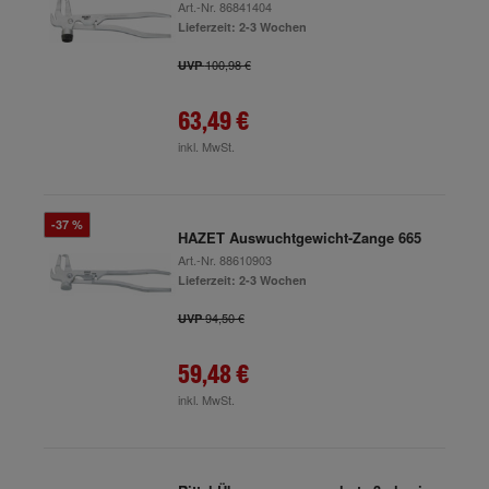
Art.-Nr.
86841404
Lieferzeit: 2-3 Wochen
100,98 €
UVP
63,49 €
inkl. MwSt.
-37 %
HAZET Auswuchtgewicht-Zange 665
Art.-Nr.
88610903
Lieferzeit: 2-3 Wochen
94,50 €
UVP
59,48 €
inkl. MwSt.