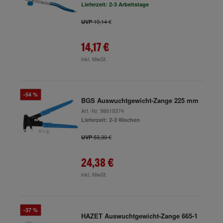
Lieferzeit: 2-3 Arbeitstage
19,14 €
UVP
14,17 €
inkl. MwSt.
-54 %
BGS Auswuchtgewicht-Zange 225 mm
Art.-Nr.
98619374
Lieferzeit: 2-3 Wochen
53,30 €
UVP
24,38 €
inkl. MwSt.
-37 %
HAZET Auswuchtgewicht-Zange 665-1