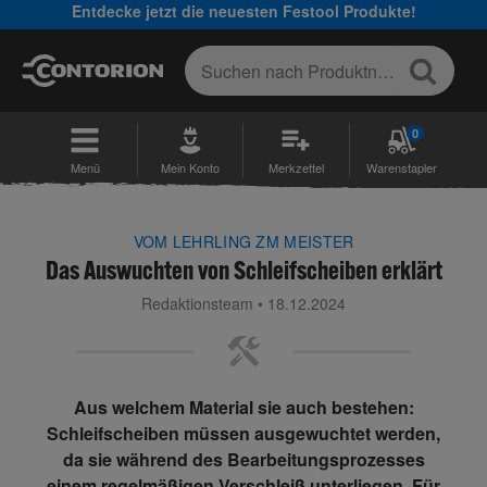
Entdecke jetzt die neuesten Festool Produkte!
0
Menü
Mein Konto
Merkzettel
Warenstapler
VOM LEHRLING ZM MEISTER
Das Auswuchten von Schleifscheiben erklärt
Redaktionsteam • 18.12.2024
Aus welchem Material sie auch bestehen:
Schleifscheiben müssen ausgewuchtet werden,
da sie während des Bearbeitungsprozesses
einem regelmäßigen Verschleiß unterliegen. Für