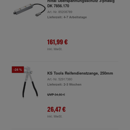
Rittal Überspannungsschutz 3-phasig
DK 7856.170
Art.-Nr.
85208789
Lieferzeit: 4-7 Arbeitstage
161,99 €
inkl. MwSt.
-24 %
KS Tools Reifendienstzange, 250mm
Art.-Nr.
52917380
Lieferzeit: 2-3 Wochen
34,80 €
UVP
26,47 €
inkl. MwSt.