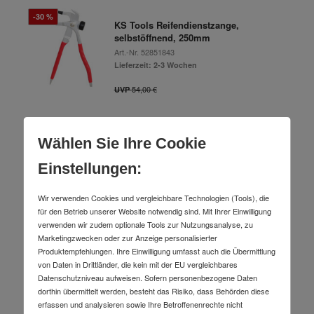
-30 %
KS Tools Reifendienstzange,
selbstöffnend, 250mm
Art.-Nr.
52851843
Lieferzeit: 2-3 Wochen
54,00 €
UVP
37,99 €
Wählen Sie Ihre Cookie
inkl. MwSt.
Einstellungen:
Wir verwenden Cookies und vergleichbare Technologien (Tools), die
Mafell Anker ausgewuchtet 230V
für den Betrieb unserer Website notwendig sind. Mit Ihrer Einwilligung
088169
verwenden wir zudem optionale Tools zur Nutzungsanalyse, zu
Art.-Nr.
67001352
Marketingzwecken oder zur Anzeige personalisierter
Lieferzeit: 2-3 Arbeitstage
Produktempfehlungen. Ihre Einwilligung umfasst auch die Übermittlung
von Daten in Drittländer, die kein mit der EU vergleichbares
Datenschutzniveau aufweisen. Sofern personenbezogene Daten
dorthin übermittelt werden, besteht das Risiko, dass Behörden diese
108,98 €
erfassen und analysieren sowie Ihre Betroffenenrechte nicht