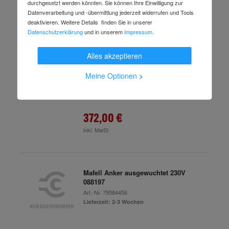
inkl. MwSt.
durchgesetzt werden könnten. Sie können Ihre Einwilligung zur
Datenverarbeitung und -übermittlung jederzeit widerrufen und Tools
deaktivieren. Weitere Details finden Sie in unserer
Datenschutzerklärung
und in unserem
Impressum
.
Mafell Anker ausgewuchtet 230V
088201
Alles akzeptieren
Art.-Nr.
82009325
Lieferzeit: 2-3 Arbeitstage
Meine Optionen
>
372,00 €
inkl. MwSt.
Mafell Anker ausgewuchtet 230V
088197
Art.-Nr.
79584456
Lieferzeit: 2-3 Wochen