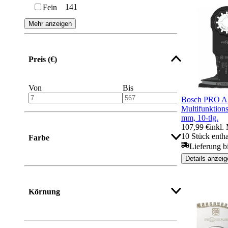
141
Fein
Mehr anzeigen
Preis (€)
Von
Bis
Bosch PRO AII
Multifunktion
mm, 10-tlg.
107,99 €
inkl.
10 Stück entha
Farbe
Lieferung b
Details anzeig
Körnung