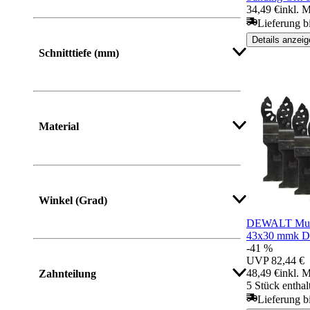
34,49 €
inkl. 
Lieferung b
Details anzeig
Schnitttiefe (mm)
Mehr anzeigen
Material
Mehr anzeigen
Winkel (Grad)
DEWALT Multi
43x30 mmk 
-41 %
UVP
82,44 €
48,49 €
inkl. 
Zahnteilung
5 Stück enthal
Lieferung b