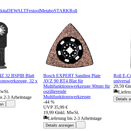
kita
DEWALT
Festool
Metabo
STARK
Roll
Z 32 BSPIB Blatt
Bosch EXPERT Sanding Plate
Roll E-C
tionswerkzeuge, 32 x
AVZ 90 RT4 Blat für
universal
Multifunktionswerkzeuge 90mm für
20,59 €
i
MwSt.
oszillierende
Liefer
Multifunktionswerkzeuge
is 2-3 Arbeitstage
Details 
-44 %
en
UVP
35,99 €
19,99 €
inkl. MwSt.
Lieferung bis 2-3 Arbeitstage
Details anzeigen