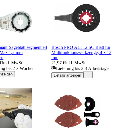
ant-Sägeblatt segmentiert
Bosch PRO ALI 12 SC Blatt für
kMax 1,2 mm
Multifunktionswerkzeuge, 4 x 12
en
mm
 €
inkl. MwSt.
21,97 €
inkl. MwSt.
ung bis 2-3 Wochen
Lieferung bis 2-3 Arbeitstage
anzeigen
Details anzeigen