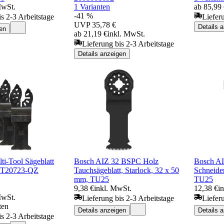
MwSt.
1 Varianten
ab 85,99
-41 %
is 2-3 Arbeitstage
Liefer
UVP
35,78 €
Details 
en
ab 21,19 €
inkl. MwSt.
Lieferung bis 2-3 Arbeitstage
Details anzeigen
-Tool Sägeblatt
Bosch AIZ 32 BSPC Holz
Bosch AI
DT20723-QZ
Tauchsägeblatt, Starlock, 32 x 50
Schneider
mm, TU25
TU25
9,38 €
inkl. MwSt.
12,38 €
i
MwSt.
Lieferung bis 2-3 Arbeitstage
Liefer
ten
Details anzeigen
Details 
is 2-3 Arbeitstage