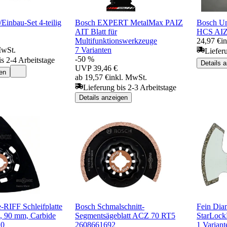
Einbau-Set 4-teilig
Bosch EXPERT MetalMax PAIZ
Bosch Un
AIT Blatt für
HCS AIZ
Multifunktionswerkzeuge
24,97 €
i
MwSt.
7 Varianten
Liefer
-50 %
is 2-4 Arbeitstage
Details 
UVP
39,46 €
en
ab 19,57 €
inkl. MwSt.
Lieferung bis 2-3 Arbeitstage
Details anzeigen
-RIFF Schleifplatte
Bosch Schmalschnitt-
Fein Diam
 90 mm, Carbide
Segmentsägeblatt ACZ 70 RT5
StarLoc
10
2608661692
1 Variant