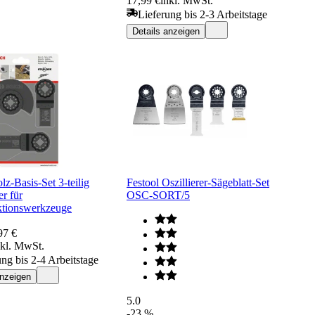
17,99 €
inkl. MwSt.
Lieferung bis 2-3 Arbeitstage
Details anzeigen
z-Basis-Set 3-teilig
Festool Oszillierer-Sägeblatt-Set
er für
OSC-SORT/5
ktionswerkzeuge
97 €
nkl. MwSt.
ung bis 2-4 Arbeitstage
anzeigen
5.0
-23 %