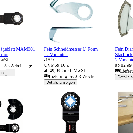
sägeblatt MAM001
Fein Schneidmesser U-Form
Fein Diam
3 mm
12 Varianten
StarLoc
MwSt.
-15 %
2 Variant
UVP
59,16 €
ab 82,99
is 2-3 Arbeitstage
ab 49,99 €
inkl. MwSt.
Liefer
en
Lieferung bis 2-3 Wochen
Details 
Details anzeigen