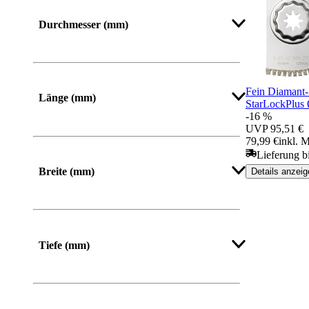
Mehr anzeigen
Durchmesser (mm)
Mehr anzeigen
Fein Diamant-
Länge (mm)
StarLockPlus
-16 %
UVP
95,51 €
Von
Bis
79,99 €
inkl. 
Lieferung b
Breite (mm)
Details anzeig
Von
Bis
Tiefe (mm)