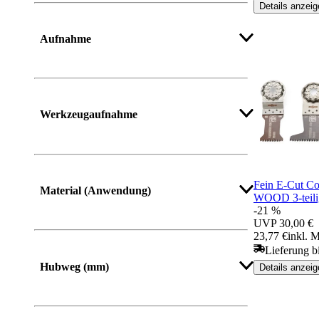
Details anzeig
Mehr anzeigen
Aufnahme
Werkzeugaufnahme
Fein E-Cut C
Material (Anwendung)
WOOD 3-teili
-21 %
UVP
30,00 €
23,77 €
inkl. 
Mehr anzeigen
Lieferung b
Hubweg (mm)
Details anzeig