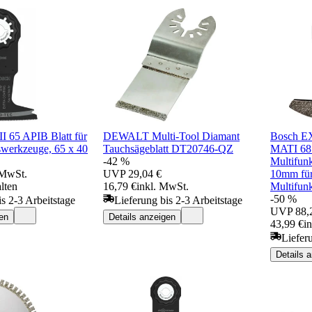
 65 APIB Blatt für
DEWALT Multi-Tool Diamant
Bosch E
swerkzeuge, 65 x 40
Tauchsägeblatt DT20746-QZ
MATI 68 
-42 %
Multifun
 MwSt.
UVP
29,04 €
10mm für 
lten
16,79 €
inkl. MwSt.
Multifun
-50 %
is 2-3 Arbeitstage
Lieferung bis 2-3 Arbeitstage
UVP
88,
en
Details anzeigen
43,99 €
i
Liefer
Details 