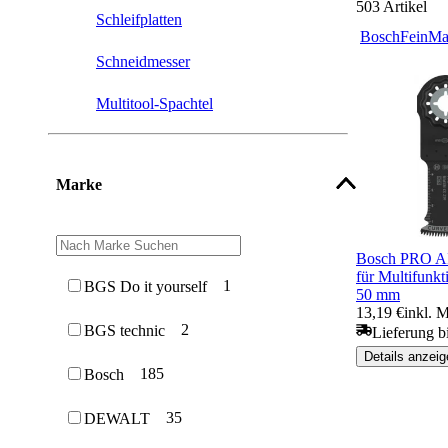
503
Artikel
Schleifplatten
Bosch
Fein
Ma
Schneidmesser
Multitool-Spachtel
Marke
Bosch PRO AI
für Multifunk
1
BGS Do it yourself
50 mm
13,19 €
inkl. 
2
BGS technic
Lieferung b
Details anzeig
185
Bosch
35
DEWALT