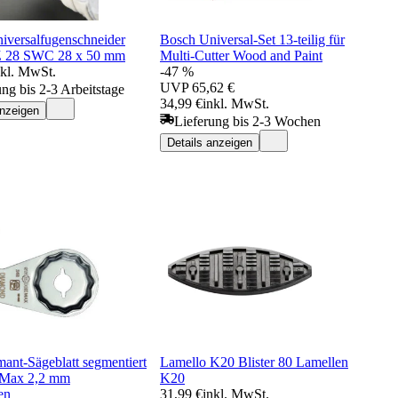
iversalfugenschneider
Bosch Universal-Set 13-teilig für
 28 SWC 28 x 50 mm
Multi-Cutter Wood and Paint
nkl. MwSt.
-47 %
UVP
65,62 €
ung bis 2-3 Arbeitstage
34,99 €
inkl. MwSt.
anzeigen
Lieferung bis 2-3 Wochen
Details anzeigen
ant-Sägeblatt segmentiert
Lamello K20 Blister 80 Lamellen
kMax 2,2 mm
K20
en
31,99 €
inkl. MwSt.