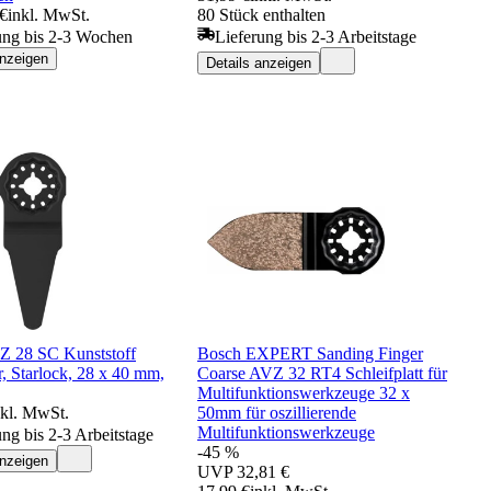
 €
inkl. MwSt.
80 Stück enthalten
ung bis 2-3 Wochen
Lieferung bis 2-3 Arbeitstage
anzeigen
Details anzeigen
Z 28 SC Kunststoff
Bosch EXPERT Sanding Finger
, Starlock, 28 x 40 mm,
Coarse AVZ 32 RT4 Schleifplatt für
Multifunktionswerkzeuge 32 x
nkl. MwSt.
50mm für oszillierende
Multifunktionswerkzeuge
ung bis 2-3 Arbeitstage
-45 %
anzeigen
UVP
32,81 €