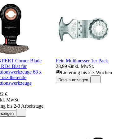
XPERT Corner Blade
Fein Multimesser 1er Pack
RD4 Blat für
28,99 €
inkl. MwSt.
ktionswerkzeuge 68 x
Lieferung bis 2-3 Wochen
oszillierende
Details anzeigen
ktionswerkzeuge
22 €
nkl. MwSt.
ung bis 2-3 Arbeitstage
anzeigen