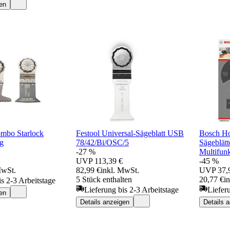
en
ombo Starlock
Festool Universal-Sägeblatt USB
Bosch Hol
g
78/42/Bi/OSC/5
Sägeblätt
-27 %
Multifun
UVP
113,39 €
-45 %
MwSt.
82,99 €
inkl. MwSt.
UVP
37,
5 Stück enthalten
20,77 €
i
is 2-3 Arbeitstage
Lieferung bis 2-3 Arbeitstage
Liefer
en
Details anzeigen
Details 