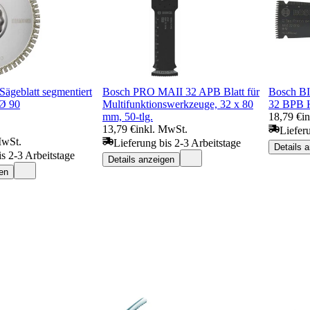
Sägeblatt segmentiert
Bosch PRO MAII 32 APB Blatt für
Bosch BI
 Ø 90
Multifunktionswerkzeuge, 32 x 80
32 BPB 
mm, 50-tlg.
18,79 €
i
13,79 €
inkl. MwSt.
Liefer
MwSt.
Lieferung bis 2-3 Arbeitstage
Details 
is 2-3 Arbeitstage
Details anzeigen
en