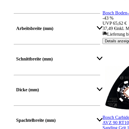
Bosch Boden-/
-43 %
UVP
65,62 €
Arbeitsbreite (mm)
37,49 €
inkl. 
Lieferung b
Details anzeig
Mehr anzeigen
Schnittbreite (mm)
Mehr anzeigen
Dicke (mm)
Bosch Carbide
Spachtelbreite (mm)
AVZ 90 RT10,
Sanding Grit 