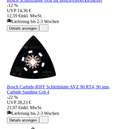
Bosch Schleifzunge oval für Bosch-Dreieckschleifer
-12 %
UVP
14,36 €
12,59 €
inkl. MwSt.
Lieferung bis 2-3 Wochen
Details anzeigen
Bosch Carbide-RIFF Schleifplatte AVZ 90 RT4, 90 mm,
Carbide Sanding Grit 4
-22 %
UVP
28,23 €
21,97 €
inkl. MwSt.
Lieferung bis 2-3 Wochen
Details anzeigen