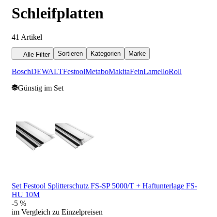
Schleifplatten
41
Artikel
Sortieren
Kategorien
Marke
Alle Filter
Bosch
DEWALT
Festool
Metabo
Makita
Fein
Lamello
Roll
Günstig im Set
Set Festool Splitterschutz FS-SP 5000/T + Haftunterlage FS-
HU 10M
-5 %
im Vergleich zu Einzelpreisen