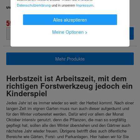
Datenschutzerklärung
und in unserem
Impressum
.
84,60 €
UVP
Alles akzeptieren
59,99 €
inkl. MwSt.
Meine Optionen
>
Mehr Produkte
Herbstzeit ist Arbeitszeit, mit dem
richtigen Forstwerkzeug jedoch ein
Kinderspiel
Jedes Jahr ist es immer wieder so weit: der Herbst kommt. Nach einer
langen Zeit im eignen Garten muss nun auch dieser aufgeräumt und
für den Winter vorbereitet werden. Dafür wird vor allem der Monat
Oktober intensiv genutzt, denn die Pflanzen, die man so sorgfältig
gepflegt hat, sollen alle den Winter überstehen und den Gärtner auch
nächstes Jahr wieder freuen. Übrigens betrifft dies auch öffentliche
Bereiche wie Gärten, Forst- und Parkanlagen. Hier haben wir für Sie