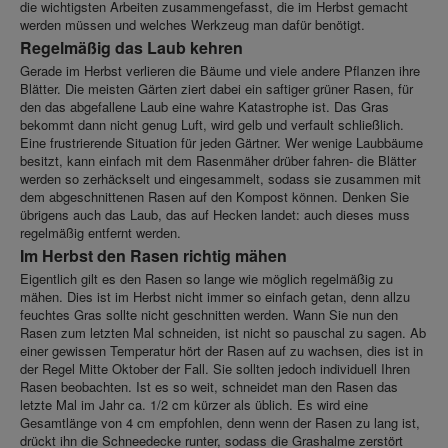
die wichtigsten Arbeiten zusammengefasst, die im Herbst gemacht
werden müssen und welches Werkzeug man dafür benötigt.
Regelmäßig das Laub kehren
Gerade im Herbst verlieren die Bäume und viele andere Pflanzen ihre
Blätter. Die meisten Gärten ziert dabei ein saftiger grüner Rasen, für
den das abgefallene Laub eine wahre Katastrophe ist. Das Gras
bekommt dann nicht genug Luft, wird gelb und verfault schließlich.
Eine frustrierende Situation für jeden Gärtner. Wer wenige Laubbäume
besitzt, kann einfach mit dem Rasenmäher drüber fahren- die Blätter
werden so zerhäckselt und eingesammelt, sodass sie zusammen mit
dem abgeschnittenen Rasen auf den Kompost können. Denken Sie
übrigens auch das Laub, das auf Hecken landet: auch dieses muss
regelmäßig entfernt werden.
Im Herbst den Rasen richtig mähen
Eigentlich gilt es den Rasen so lange wie möglich regelmäßig zu
mähen. Dies ist im Herbst nicht immer so einfach getan, denn allzu
feuchtes Gras sollte nicht geschnitten werden. Wann Sie nun den
Rasen zum letzten Mal schneiden, ist nicht so pauschal zu sagen. Ab
einer gewissen Temperatur hört der Rasen auf zu wachsen, dies ist in
der Regel Mitte Oktober der Fall. Sie sollten jedoch individuell Ihren
Rasen beobachten. Ist es so weit, schneidet man den Rasen das
letzte Mal im Jahr ca. 1/2 cm kürzer als üblich. Es wird eine
Gesamtlänge von 4 cm empfohlen, denn wenn der Rasen zu lang ist,
drückt ihn die Schneedecke runter, sodass die Grashalme zerstört