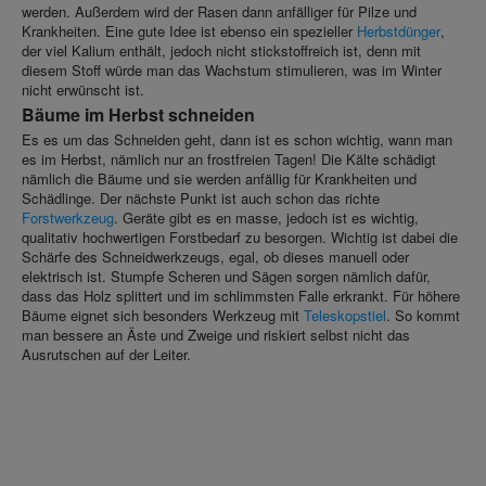
werden. Außerdem wird der Rasen dann anfälliger für Pilze und
Krankheiten. Eine gute Idee ist ebenso ein spezieller
Herbstdünger
,
der viel Kalium enthält, jedoch nicht stickstoffreich ist, denn mit
diesem Stoff würde man das Wachstum stimulieren, was im Winter
nicht erwünscht ist.
Bäume im Herbst schneiden
Es es um das Schneiden geht, dann ist es schon wichtig, wann man
es im Herbst, nämlich nur an frostfreien Tagen! Die Kälte schädigt
nämlich die Bäume und sie werden anfällig für Krankheiten und
Schädlinge. Der nächste Punkt ist auch schon das richte
Forstwerkzeug
. Geräte gibt es en masse, jedoch ist es wichtig,
qualitativ hochwertigen Forstbedarf zu besorgen. Wichtig ist dabei die
Schärfe des Schneidwerkzeugs, egal, ob dieses manuell oder
elektrisch ist. Stumpfe Scheren und Sägen sorgen nämlich dafür,
dass das Holz splittert und im schlimmsten Falle erkrankt. Für höhere
Bäume eignet sich besonders Werkzeug mit
Teleskopstiel
. So kommt
man bessere an Äste und Zweige und riskiert selbst nicht das
Ausrutschen auf der Leiter.