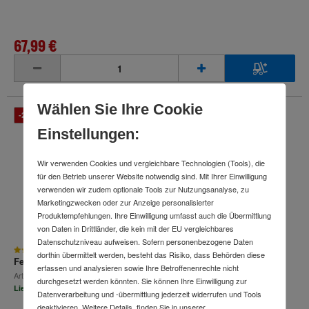
67,99 €
inkl. MwSt.
Wählen Sie Ihre Cookie
-29 %
Einstellungen:
Wir verwenden Cookies und vergleichbare Technologien (Tools), die
für den Betrieb unserer Website notwendig sind. Mit Ihrer Einwilligung
verwenden wir zudem optionale Tools zur Nutzungsanalyse, zu
Marketingzwecken oder zur Anzeige personalisierter
Produktempfehlungen. Ihre Einwilligung umfasst auch die Übermittlung
von Daten in Drittländer, die kein mit der EU vergleichbares
Datenschutzniveau aufweisen. Sofern personenbezogene Daten
dorthin übermittelt werden, besteht das Risiko, dass Behörden diese
Felco 2 Baumschere
erfassen und analysieren sowie Ihre Betroffenenrechte nicht
Art.-Nr.
210419457
durchgesetzt werden könnten. Sie können Ihre Einwilligung zur
Lieferzeit: 2-3 Arbeitstage
Datenverarbeitung und -übermittlung jederzeit widerrufen und Tools
deaktivieren. Weitere Details finden Sie in unserer