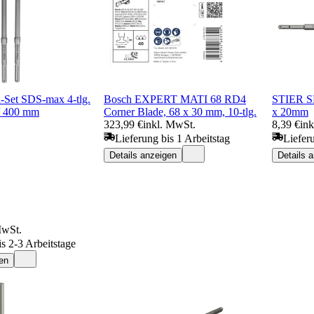
-Set SDS-max 4-tlg.
Bosch EXPERT MATI 68 RD4
STIER SD
/ 400 mm
Corner Blade, 68 x 30 mm, 10-tlg.
x 20mm
323,99 €
inkl. MwSt.
8,39 €
in
Lieferung bis 1 Arbeitstag
Liefer
Details anzeigen
Details 
MwSt.
is 2-3 Arbeitstage
en