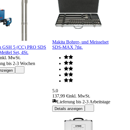
Makita Bohrer- und Meisselset
ch GSH 5 (CC) PRO SDS
SDS-MAX 7tlg.
eißel Set, 4St.
inkl. MwSt.
ung bis 2-3 Wochen
anzeigen
5.0
137,99 €
inkl. MwSt.
Lieferung bis 2-3 Arbeitstage
Details anzeigen