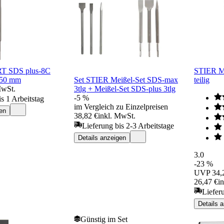
T SDS plus-8C
STIER Me
250 mm
Set STIER Meißel-Set SDS-max
teilig
MwSt.
3tlg + Meißel-Set SDS-plus 3tlg
-5 %
s 1 Arbeitstag
im Vergleich zu Einzelpreisen
en
38,82 €
inkl. MwSt.
Lieferung bis 2-3 Arbeitstage
Details anzeigen
3.0
-23 %
UVP
34,
26,47 €
i
Liefer
Details 
Günstig im Set