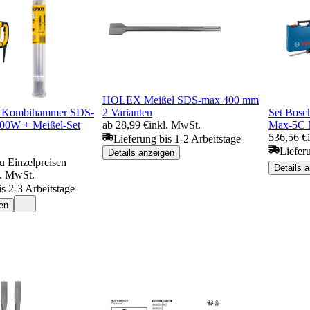
HOLEX Meißel SDS-max 400 mm
 Kombihammer SDS-
2 Varianten
Set Bos
00W + Meißel-Set
ab 28,99 €
inkl. MwSt.
Max-5C M
536,56 €
Lieferung bis 1-2 Arbeitstage
Liefer
Details anzeigen
u Einzelpreisen
Details 
l. MwSt.
is 2-3 Arbeitstage
en