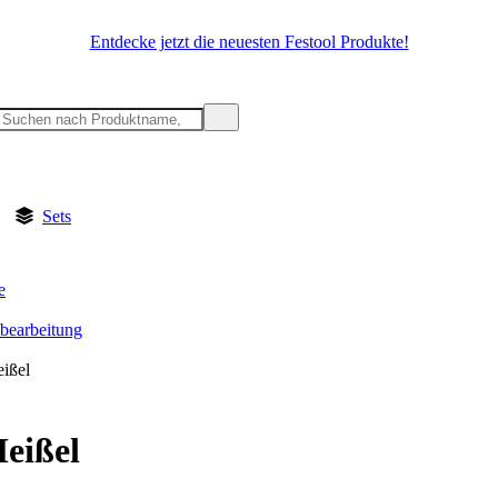
Entdecke jetzt die neuesten Festool Produkte!
Sets
e
lbearbeitung
ißel
eißel