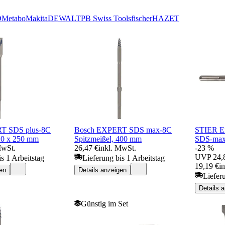
D
Metabo
Makita
DEWALT
PB Swiss Tools
fischer
HAZET
T SDS plus-8C
Bosch EXPERT SDS max-8C
STIER Er
20 x 250 mm
Spitzmeißel, 400 mm
SDS-ma
MwSt.
26,47 €
inkl. MwSt.
-23 %
UVP
24,
s 1 Arbeitstag
Lieferung bis 1 Arbeitstag
19,19 €
i
en
Details anzeigen
Liefer
Details 
Günstig im Set