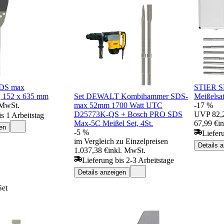
DS max
STIER S
, 152 x 635 mm
Set DEWALT Kombihammer SDS-
Meißelsa
 MwSt.
max 52mm 1700 Watt UTC
-17 %
D25773K-QS + Bosch PRO SDS
UVP
82,
s 1 Arbeitstag
Max-5C Meißel Set, 4St.
67,99 €
i
en
-5 %
Liefer
im Vergleich zu Einzelpreisen
Details 
1.037,38 €
inkl. MwSt.
Lieferung bis 2-3 Arbeitstage
Details anzeigen
Set