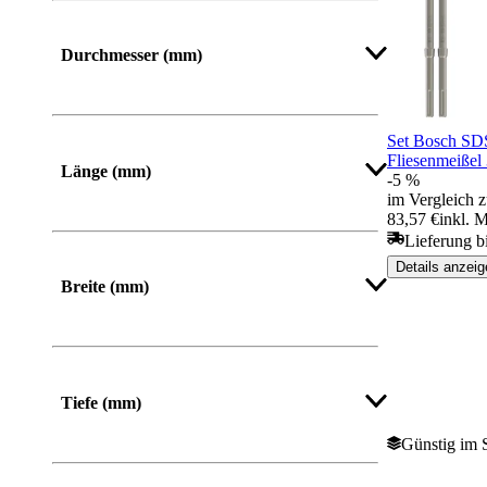
Durchmesser (mm)
Set Bosch SDS
Mehr anzeigen
Fliesenmeiße
Länge (mm)
-5 %
im Vergleich z
83,57 €
inkl. 
Von
Bis
Lieferung b
Details anzeig
Breite (mm)
Von
Bis
Tiefe (mm)
Günstig im 