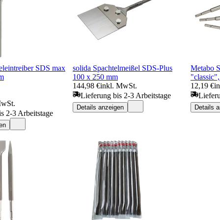
leintreiber SDS max
solida Spachtelmeißel SDS-Plus
Metabo S
m
100 x 250 mm
"classic",
144,98 €
inkl. MwSt.
12,19 €
i
Lieferung bis 2-3 Arbeitstage
Liefer
MwSt.
Details anzeigen
Details 
is 2-3 Arbeitstage
en