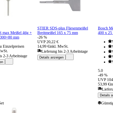
STIER SDS-plus Fliesenmeißel
Bosch Me
 max Meißel 4tlg +
Breitmeißel 165 x 75 mm
400 x 2
l 300×80 mm
-26 %
UVP
20,22 €
u Einzelpreisen
14,99 €
inkl. MwSt.
MwSt.
Lieferung bis 2-3 Arbeitstage
is 2-3 Arbeitstage
Details anzeigen
en
5.0
-49 %
UVP
104
53,99 €
i
Liefer
Details 
Set
Günstig