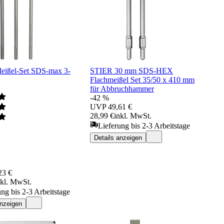
ißel-Set SDS-max 3-
STIER 30 mm SDS-HEX
Flachmeißel Set 35/50 x 410 mm
für Abbruchhammer
-42 %
UVP
49,61 €
28,99 €
inkl. MwSt.
Lieferung bis 2-3 Arbeitstage
Details anzeigen
23 €
nkl. MwSt.
ung bis 2-3 Arbeitstage
anzeigen