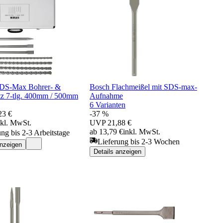
DS-Max Bohrer- &
Bosch Flachmeißel mit SDS-max-
tz 7-tlg. 400mm / 500mm
Aufnahme
6 Varianten
23 €
-37 %
nkl. MwSt.
UVP
21,88 €
ab 13,79 €
inkl. MwSt.
ung bis 2-3 Arbeitstage
Lieferung bis 2-3 Wochen
anzeigen
Details anzeigen