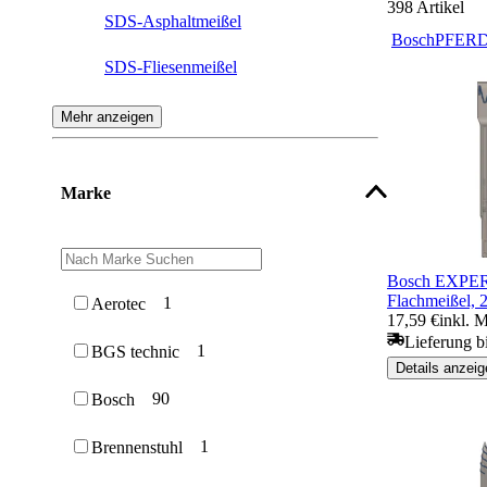
398
Artikel
SDS-Asphaltmeißel
Bosch
PFER
SDS-Fliesenmeißel
SDS-Spitzmeißel
Mehr anzeigen
SDS-Spatmeißel
Marke
SDS-Flügelmeißel
SDS-Hohlmeißel
Bosch EXPER
SDS-Fugenmeißel
Flachmeißel, 
1
Aerotec
17,59 €
inkl. 
SDS Max Meißel
Lieferung bi
1
BGS technic
Details anzeig
SDS-Zahnmeißel
90
Bosch
1
Brennenstuhl